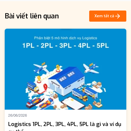
Bài viết liên quan
Xem tất cả
26/06/2026
Logistics 1PL, 2PL, 3PL, 4PL, 5PL là gì và ví dụ