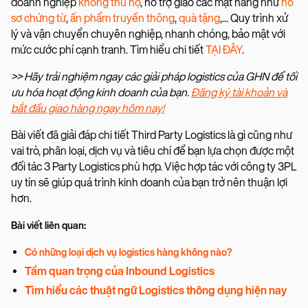
doanh nghiệp
không thu hộ
, hỗ trợ giao các mặt hàng như
hồ
sơ chứng từ
,
ấn phẩm truyền thông
,
quà tặng
,... Quy trình xử
lý và vận chuyển chuyên nghiệp, nhanh chóng, bảo mật với
mức cước phí cạnh tranh. Tìm hiểu chi tiết
TẠI ĐÂY
.
>> Hãy trải nghiệm ngay các giải pháp logistics của GHN để tối
ưu hóa hoạt động kinh doanh của bạn.
Đăng ký tài khoản và
bắt đầu giao hàng ngay hôm nay!
Bài viết đã giải đáp chi tiết Third Party Logistics là gì cũng như
vai trò, phân loại, dịch vụ và tiêu chí để bạn lựa chọn được một
đối tác 3 Party Logistics phù hợp. Việc hợp tác với công ty 3PL
uy tín sẽ giúp quá trình kinh doanh của bạn trở nên thuận lợi
hơn.
Bài viết liên quan:
Có những loại dịch vụ logistics hàng không nào?
Tầm quan trọng của Inbound Logistics
Tìm hiểu các thuật ngữ Logistics thông dụng hiện nay