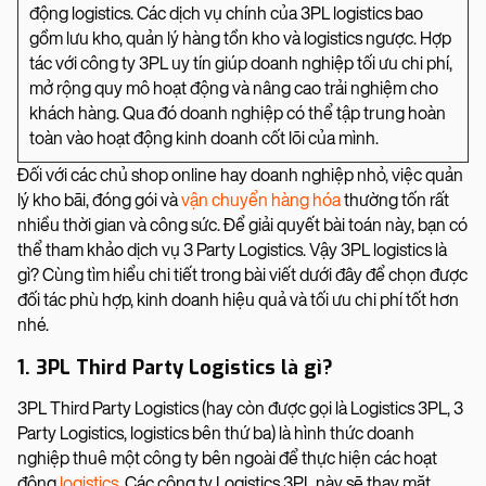
động logistics. Các dịch vụ chính của 3PL logistics bao
gồm lưu kho, quản lý hàng tồn kho và logistics ngược. Hợp
tác với công ty 3PL uy tín giúp doanh nghiệp tối ưu chi phí,
mở rộng quy mô hoạt động và nâng cao trải nghiệm cho
khách hàng. Qua đó doanh nghiệp có thể tập trung hoàn
toàn vào hoạt động kinh doanh cốt lõi của mình.
Đối với các chủ shop online hay doanh nghiệp nhỏ, việc quản
lý kho bãi, đóng gói và
vận chuyển hàng hóa
thường tốn rất
nhiều thời gian và công sức. Để giải quyết bài toán này, bạn có
thể tham khảo dịch vụ 3 Party Logistics. Vậy 3PL logistics là
gì? Cùng tìm hiểu chi tiết trong bài viết dưới đây để chọn được
đối tác phù hợp, kinh doanh hiệu quả và tối ưu chi phí tốt hơn
nhé.
1. 3PL Third Party Logistics là gì?
3PL Third Party Logistics (hay còn được gọi là Logistics 3PL, 3
Party Logistics, logistics bên thứ ba) là hình thức doanh
nghiệp thuê một công ty bên ngoài để thực hiện các hoạt
động
logistics
. Các công ty Logistics 3PL này sẽ thay mặt