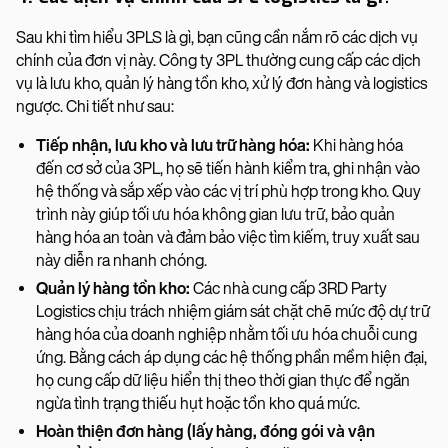
Sau khi tìm hiểu 3PLS là gì, bạn cũng cần nắm rõ các dịch vụ
chính của đơn vị này. Công ty 3PL thường cung cấp các dịch
vụ là lưu kho, quản lý hàng tồn kho, xử lý đơn hàng và logistics
ngược. Chi tiết như sau:
Tiếp nhận, lưu kho và lưu trữ hàng hóa:
Khi hàng hóa
đến cơ sở của 3PL, họ sẽ tiến hành kiểm tra, ghi nhận vào
hệ thống và sắp xếp vào các vị trí phù hợp trong kho. Quy
trình này giúp tối ưu hóa không gian lưu trữ, bảo quản
hàng hóa an toàn và đảm bảo việc tìm kiếm, truy xuất sau
này diễn ra nhanh chóng.
Quản lý hàng tồn kho:
Các nhà cung cấp 3RD Party
Logistics chịu trách nhiệm giám sát chặt chẽ mức độ dự trữ
hàng hóa của doanh nghiệp nhằm tối ưu hóa chuỗi cung
ứng. Bằng cách áp dụng các hệ thống phần mềm hiện đại,
họ cung cấp dữ liệu hiển thị theo thời gian thực để ngăn
ngừa tình trạng thiếu hụt hoặc tồn kho quá mức.
Hoàn thiện đơn hàng (lấy hàng, đóng gói và vận