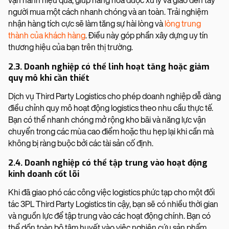
vận hành hiệu quả, giúp hàng hóa được xử lý và giao đến tay
người mua một cách nhanh chóng và an toàn. Trải nghiệm
nhận hàng tích cực sẽ làm tăng sự hài lòng và
lòng trung
thành của khách hàng
. Điều này góp phần xây dựng uy tín
thương hiệu của bạn trên thị trường.
2.3. Doanh nghiệp có thể linh hoạt tăng hoặc giảm
quy mô khi cần thiết
Dịch vụ Third Party Logistics cho phép doanh nghiệp dễ dàng
điều chỉnh quy mô hoạt động logistics theo nhu cầu thực tế.
Bạn có thể nhanh chóng mở rộng kho bãi và năng lực vận
chuyển trong các mùa cao điểm hoặc thu hẹp lại khi cần mà
không bị ràng buộc bởi các tài sản cố định.
2.4. Doanh nghiệp có thể tập trung vào hoạt động
kinh doanh cốt lõi
Khi đã giao phó các công việc logistics phức tạp cho một đối
tác 3PL Third Party Logistics tin cậy, bạn sẽ có nhiều thời gian
và nguồn lực để tập trung vào các hoạt động chính. Bạn có
thể dồn toàn bộ tâm huyết vào việc nghiên cứu sản phẩm,