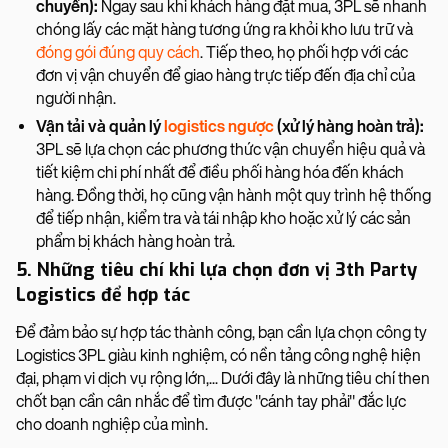
chuyển):
Ngay sau khi khách hàng đặt mua, 3PL sẽ nhanh
chóng lấy các mặt hàng tương ứng ra khỏi kho lưu trữ và
đóng gói đúng quy cách
. Tiếp theo, họ phối hợp với các
đơn vị vận chuyển để giao hàng trực tiếp đến địa chỉ của
người nhận.
Vận tải và quản lý
logistics ngược
(xử lý hàng hoàn trả):
3PL sẽ lựa chọn các phương thức vận chuyển hiệu quả và
tiết kiệm chi phí nhất để điều phối hàng hóa đến khách
hàng. Đồng thời, họ cũng vận hành một quy trình hệ thống
để tiếp nhận, kiểm tra và tái nhập kho hoặc xử lý các sản
phẩm bị khách hàng hoàn trả.
5. Những tiêu chí khi lựa chọn đơn vị 3th Party
Logistics để hợp tác
Để đảm bảo sự hợp tác thành công, bạn cần lựa chọn công ty
Logistics 3PL giàu kinh nghiệm, có nền tảng công nghệ hiện
đại, phạm vi dịch vụ rộng lớn,... Dưới đây là những tiêu chí then
chốt bạn cần cân nhắc để tìm được "cánh tay phải" đắc lực
cho doanh nghiệp của mình.