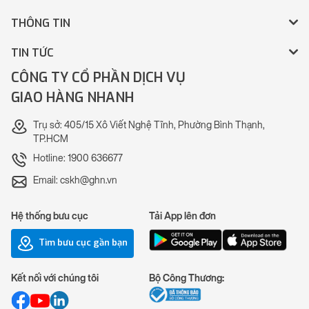
THÔNG TIN
TIN TỨC
CÔNG TY CỔ PHẦN DỊCH VỤ
GIAO HÀNG NHANH
Trụ sở: 405/15 Xô Viết Nghệ Tĩnh, Phường Bình Thạnh,
TP.HCM
Hotline: 1900 636677
Email: cskh@ghn.vn
Hệ thống bưu cục
Tải App lên đơn
Tìm bưu cục gần bạn
Kết nối với chúng tôi
Bộ Công Thương: