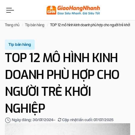
Trang chủ
Tip bán hàng
TOP 12 mô hình kinh doanh phù hợp cho người trẻ khởi n
Tip bán hàng
TOP 12 MÔ HÌNH KINH
DOANH PHÙ HỢP CHO
NGƯỜI TRẺ KHỞI
NGHIỆP
–
Cập nhật lần cuối:
07/07/2025
Ngày đăng:
30/07/2024