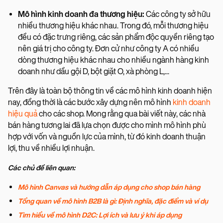
Mô hình kinh doanh đa thương hiệu:
Các công ty sở hữu
nhiều thương hiệu khác nhau. Trong đó, mỗi thương hiệu
đều có đặc trưng riêng, các sản phẩm độc quyền riêng tạo
nên giá trị cho công ty. Đơn cử như công ty A có nhiều
dòng thương hiệu khác nhau cho nhiều ngành hàng kinh
doanh như dầu gội D, bột giặt O, xà phòng L,...
Trên đây là toàn bộ thông tin về các mô hình kinh doanh hiện
nay, đồng thời là các bước xây dựng nên mô hình
kinh doanh
hiệu quả
cho các shop. Mong rằng qua bài viết này, các nhà
bán hàng tương lai đã lựa chọn được cho mình mô hình phù
hợp với vốn và nguồn lực của mình, từ đó kinh doanh thuận
lợi, thu về nhiều lợi nhuận.
Các chủ đề liên quan:
Mô hình Canvas và hướng dẫn áp dụng cho shop bán hàng
Tổng quan về mô hình B2B là gì: Định nghĩa, đặc điểm và ví dụ
Tìm hiểu về mô hình D2C: Lợi ích và lưu ý khi áp dụng