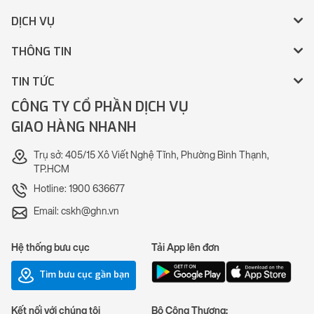
DỊCH VỤ
THÔNG TIN
TIN TỨC
CÔNG TY CỔ PHẦN DỊCH VỤ
GIAO HÀNG NHANH
Trụ sở: 405/15 Xô Viết Nghệ Tĩnh, Phường Bình Thạnh,
TP.HCM
Hotline: 1900 636677
Email: cskh@ghn.vn
Hệ thống bưu cục
Tải App lên đơn
Tìm bưu cục gần bạn
Kết nối với chúng tôi
Bộ Công Thương: