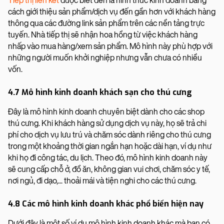
Tiếp thị liên kết
được biết đến là hình thức kinh doanh bằng
cách giới thiệu sản phẩm/dịch vụ đến gần hơn với khách hàng
thông qua các đường link sản phẩm trên các nền tảng trực
tuyến. Nhà tiếp thị sẽ nhận hoa hồng từ việc khách hàng
nhấp vào mua hàng/xem sản phẩm. Mô hình này phù hợp với
những người muốn khởi nghiệp nhưng vẫn chưa có nhiều
vốn.
4.7 Mô hình kinh doanh khách sạn cho thú cưng
Đây là mô hình kinh doanh chuyên biệt dành cho các shop
thú cưng. Khi khách hàng sử dụng dịch vụ này, họ sẽ trả chi
phí cho dịch vụ lưu trú và chăm sóc dành riêng cho thú cưng
trong một khoảng thời gian ngắn hạn hoặc dài hạn, ví dụ như
khi họ đi công tác, du lịch. Theo đó, mô hình kinh doanh này
sẽ cung cấp chỗ ở, đồ ăn, không gian vui chơi, chăm sóc y tế,
nơi ngủ, đi dạo,... thoải mái và tiện nghi cho các thú cưng.
4.8 Các mô hình kinh doanh khác phổ biến hiện nay
Dưới đây là một số ví dụ mô hình kinh doanh khác mà bạn có