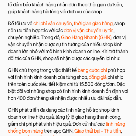
tố đảm bảo khách hàng nhận đơn theo thời gian dự kiến,
giúp khách hàng hài lòng với dịch vụ của shop.
Để tối ưu về
chi phí vận chuyển
,
thời gian giao hàng
, shop
nên ưu tiên hợp tác với các
đơn vị vận chuyển uy tín
,
chuyên nghiệp. Trong đó,
Giao Hàng Nhanh (GHN)
, đơn vị
vận chuyển nhận được sự tin tưởng của nhiều shop kinh
doanh lớn nhỏ với mô hình kinh doanh online. Khi trở thành
đối tác của GHN, shop sẽ nhận được các quyền lợi như:
GHN chú trọng trong việc thiết kế
bảng cước phí
phù hợp
với tình hình kinh doanh của từng shop,
đồng giá
phí ship
trên toàn quốc siêu tiết kiệm chỉ từ 15.500 đồng/đơn. Đặc
biệt đối với những shop có tình hình kinh doanh ổn định với
hơn 400 đơn/tháng sẽ nhận được nhiều ưu đãi hấp dẫn.
GHN phát triển đa dạng các tính năng hỗ trợ shop kinh
doanh online hiệu quả, tăng tỷ lệ giao hàng thành công,
giảm chi phí phát sinh hiệu quả. Đơn cử như các
tính năng
chống bom hàng
trên app GHN,
Giao thất bại - Thu tiền
,