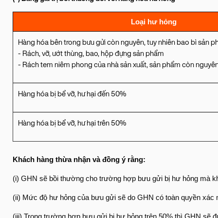
Loại hư hỏng
Hàng hóa bên trong bưu gửi còn nguyên, tuy nhiên bao bì sản p
- Rách, vỡ, ướt thùng, bao, hộp đựng sản phẩm
- Rách tem niêm phong của nhà sản xuất, sản phẩm còn nguyê
Hàng hóa bị bể vỡ, hư hại đến 50%
Hàng hóa bị bể vỡ, hư hại trên 50%
Khách hàng thừa nhận và đồng ý rằng:
(i) GHN sẽ bồi thường cho trường hợp bưu gửi bị hư hỏng mà k
(ii) Mức độ hư hỏng của bưu gửi sẽ do GHN có toàn quyền xác 
(iii) Trong trường hợp bưu gửi bị hư hỏng trên 50% thì GHN sẽ