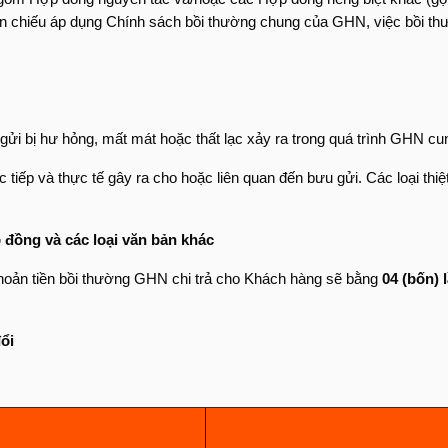
ẫn chiếu áp dụng Chính sách bồi thường chung của GHN, việc bồi th
ửi bị hư hỏng, mất mát hoặc thất lạc xảy ra trong quá trình GHN cu
ực tiếp và thực tế gây ra cho hoặc liên quan đến bưu gửi. Các loại th
p đồng và các loại văn bản khác
 khoản tiền bồi thường GHN chi trả cho Khách hàng sẽ bằng
04 (bốn) 
ổi