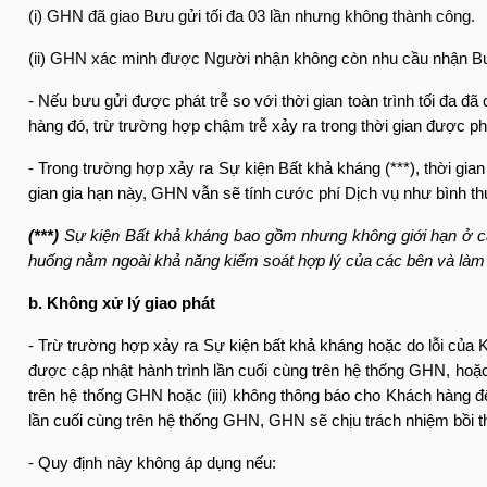
(i) GHN đã giao Bưu gửi tối đa 03 lần nhưng không thành công.
(ii) GHN xác minh được Người nhận không còn nhu cầu nhận Bưu
- Nếu bưu gửi được phát trễ so với thời gian toàn trình tối đa 
hàng đó, trừ trường hợp chậm trễ xảy ra trong thời gian được ph
- Trong trường hợp xảy ra Sự kiện Bất khả kháng (***), thời gia
gian gia hạn này, GHN vẫn sẽ tính cước phí Dịch vụ như bình t
(***)
Sự kiện Bất khả kháng bao gồm nhưng không giới hạn ở các s
huống nằm ngoài khả năng kiểm soát hợp lý của các bên và làm 
b. Không xử lý giao phát
- Trừ trường hợp xảy ra Sự kiện bất khả kháng hoặc do lỗi củ
được cập nhật hành trình lần cuối cùng trên hệ thống GHN, hoặc
trên hệ thống GHN hoặc (iii) không thông báo cho Khách hàng đến 
lần cuối cùng trên hệ thống GHN, GHN sẽ chịu trách nhiệm bồi 
- Quy định này không áp dụng nếu: