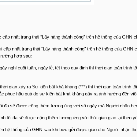
 được cập nhật trạng thái “Lấy hàng thành công” trên hệ thống của GH
u gửi cập nhật trạng thái “Lấy hàng thành công” trên hệ thống của GHN
 trường hợp sau:
nghỉ cuối tuần, ngày lễ, tết theo quy định thì thời gian toàn trình
 gian xảy ra Sự kiện bất khả kháng (***) thì thời gian toàn trình tố
 khắc phục hậu quả do sự kiện bất khả kháng gây ra ảnh hưởng đến vi
nh tối đa sẽ được cộng thêm tương ứng với số ngày mà Người nhận hẹn 
 trình tối đa sẽ được cộng thêm tương ứng với thời gian giao lại the
 trên hệ thống của GHN sau khi bưu gửi được giao cho Người nhận t