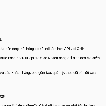
N.
c nền tảng, hệ thống có kết nối tích hợp API với GHN.
thức khác nhau từ địa điểm do Khách hàng chỉ định đến địa điểm
vụ của Khách hàng, bao gồm tạo, quản lý, theo dõi tiến độ của
026.
i chung là
“Hợp đồng”
), GHN sẽ áp dụng cơ chế bồi thường