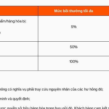
Mức bồi thường tối đa
hẩm/hàng hóa bị:
5%
n
50%
100%
hông có nghĩa vụ phải truy cứu nguyên nhân của các hư hỏng đó;
minh và quyết định;
 được quyền sở hữu hàng hóa trong bưu gửi đó. Khách hàng cam kết 