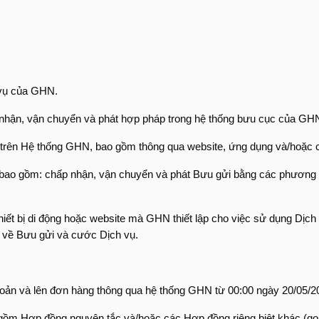
 vụ của GHN.
 nhận, vận chuyển và phát hợp pháp trong hệ thống bưu cục của GH
 trên Hệ thống GHN, bao gồm thông qua website, ứng dụng và/hoặc cá
i, bao gồm: chấp nhận, vận chuyển và phát Bưu gửi bằng các phương 
iết bị di động hoặc website mà GHN thiết lập cho việc sử dụng Dịch 
u về Bưu gửi và cước Dịch vụ.
hoản và lên đơn hàng thông qua hệ thống GHN từ 00:00 ngày 20/05/2
 gồm Hợp đồng nguyên tắc và/hoặc các Hợp đồng riêng biệt khác (gọ