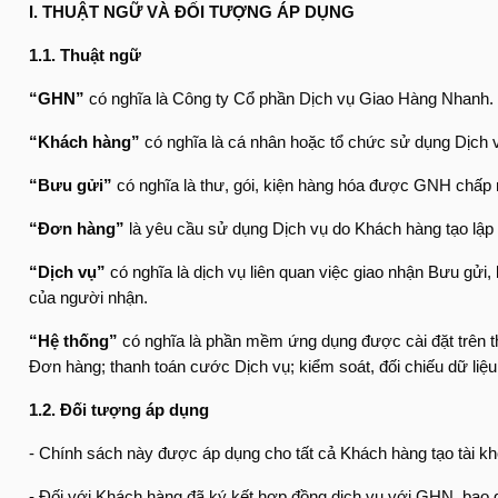
I. THUẬT NGỮ VÀ ĐỐI TƯỢNG ÁP DỤNG
1.1. Thuật ngữ
“GHN”
có nghĩa là Công ty Cổ phần Dịch vụ Giao Hàng Nhanh.
“Khách hàng”
có nghĩa là cá nhân hoặc tổ chức sử dụng Dịch
“Bưu gửi”
có nghĩa là thư, gói, kiện hàng hóa được GNH chấp
“Đơn hàng”
là yêu cầu sử dụng Dịch vụ do Khách hàng tạo lập
“Dịch vụ”
có nghĩa là dịch vụ liên quan việc giao nhận Bưu gử
của người nhận.
“Hệ thống”
có nghĩa là phần mềm ứng dụng được cài đặt trên th
Đơn hàng; thanh toán cước Dịch vụ; kiểm soát, đối chiếu dữ liệ
1.2. Đối tượng áp dụng
- Chính sách này được áp dụng cho tất cả Khách hàng tạo tài k
- Đối với Khách hàng đã ký kết hợp đồng dịch vụ với GHN, bao