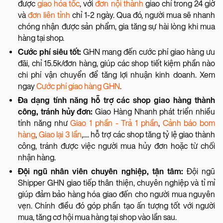
được
giao hỏa tốc
, với
đơn nội thành
giao chỉ trong 24 giờ
và
đơn liên tỉnh
chỉ 1-2 ngày. Qua đó, người mua sẽ nhanh
chóng nhận được sản phẩm, gia tăng sự hài lòng khi mua
hàng tại shop.
Cước phí siêu tốt:
GHN mang đến cước phí giao hàng ưu
đãi, chỉ 15.5k/đơn hàng, giúp các shop tiết kiệm phần nào
chi phí vận chuyển để tăng lợi nhuận kinh doanh. Xem
ngay
Cước phí giao hàng GHN
.
Đa dạng tính năng hỗ trợ các shop giao hàng thành
công, tránh hủy đơn:
Giao Hàng Nhanh phát triển nhiều
tính năng như
Giao 1 phần - Trả 1 phần
,
Cảnh báo bom
hàng
,
Giao lại 3 lần
,.... hỗ trợ các shop tăng tỷ lệ giao thành
công, tránh được việc người mua hủy đơn hoặc từ chối
nhận hàng.
Đội ngũ nhân viên chuyên nghiệp, tận tâm:
Đội ngũ
Shipper GHN giao tiếp thân thiện, chuyên nghiệp và tỉ mỉ
giúp đảm bảo hàng hóa giao đến cho người mua nguyên
vẹn. Chính điều đó góp phần tạo ấn tượng tốt với người
mua, tăng cơ hội mua hàng tại shop vào lần sau.