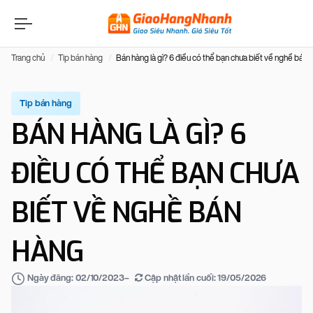
Trang chủ
Tip bán hàng
Bán hàng là gì? 6 điều có thể bạn chưa biết về nghề bán 
Tip bán hàng
BÁN HÀNG LÀ GÌ? 6
ĐIỀU CÓ THỂ BẠN CHƯA
BIẾT VỀ NGHỀ BÁN
HÀNG
–
Cập nhật lần cuối:
19/05/2026
Ngày đăng:
02/10/2023