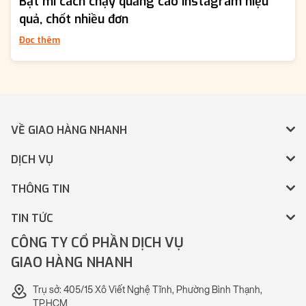
Bật mí cách chạy quảng cáo Instagram hiệu
quả, chốt nhiều đơn
Đọc thêm
VỀ GIAO HÀNG NHANH
DỊCH VỤ
THÔNG TIN
TIN TỨC
CÔNG TY CỔ PHẦN DỊCH VỤ
GIAO HÀNG NHANH
Trụ sở: 405/15 Xô Viết Nghệ Tĩnh, Phường Bình Thạnh,
TP.HCM