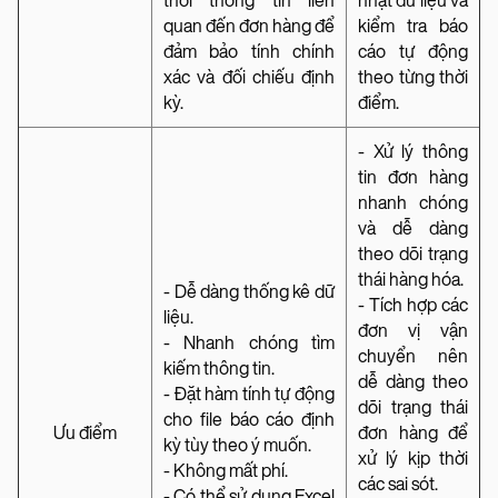
thời thông tin liên
nhật dữ liệu và
quan đến đơn hàng để
kiểm tra báo
đảm bảo tính chính
cáo tự động
xác và đối chiếu định
theo từng thời
kỳ.
điểm.
- Xử lý thông
tin đơn hàng
nhanh chóng
và dễ dàng
theo dõi trạng
thái hàng hóa.
- Dễ dàng thống kê dữ
- Tích hợp các
liệu.
đơn vị vận
- Nhanh chóng tìm
chuyển nên
kiếm thông tin.
dễ dàng theo
- Đặt hàm tính tự động
dõi trạng thái
cho file báo cáo định
Ưu điểm
đơn hàng để
kỳ tùy theo ý muốn.
xử lý kịp thời
- Không mất phí.
các sai sót.
- Có thể sử dụng Excel