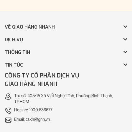
VỀ GIAO HÀNG NHANH
DỊCH VỤ
THÔNG TIN
TIN TỨC
CÔNG TY CỔ PHẦN DỊCH VỤ
GIAO HÀNG NHANH
Trụ sở: 405/15 Xô Viết Nghệ Tĩnh, Phường Bình Thạnh,
TP.HCM
Hotline: 1900 636677
Email: cskh@ghn.vn