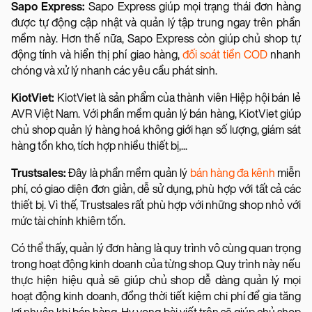
Sapo Express:
Sapo Express giúp mọi trạng thái đơn hàng
được tự động cập nhật và quản lý tập trung ngay trên phần
mềm này. Hơn thế nữa, Sapo Express còn giúp chủ shop tự
động tính và hiển thị phí giao hàng,
đối soát tiền COD
nhanh
chóng và xử lý nhanh các yêu cầu phát sinh.
KiotViet:
KiotViet là sản phẩm của thành viên Hiệp hội bán lẻ
AVR Việt Nam. Với phần mềm quản lý bán hàng, KiotViet giúp
chủ shop quản lý hàng hoá không giới hạn số lượng, giám sát
hàng tồn kho, tích hợp nhiều thiết bị,...
Trustsales:
Đây là phần mềm quản lý
bán hàng đa kênh
miễn
phí, có giao diện đơn giản, dễ sử dụng, phù hợp với tất cả các
thiết bị. Vì thế, Trustsales rất phù hợp với những shop nhỏ với
mức tài chính khiêm tốn.
Có thể thấy, quản lý đơn hàng là quy trình vô cùng quan trọng
trong hoạt động kinh doanh của từng shop. Quy trình này nếu
thực hiện hiệu quả sẽ giúp chủ shop dễ dàng quản lý mọi
hoạt động kinh doanh, đồng thời tiết kiệm chi phí để gia tăng