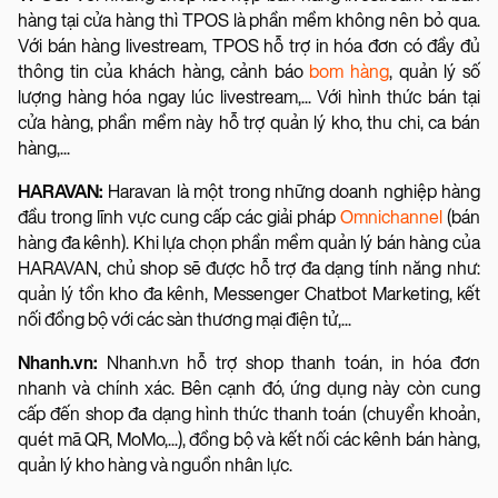
hàng tại cửa hàng thì TPOS là phần mềm không nên bỏ qua.
Với bán hàng livestream, TPOS hỗ trợ in hóa đơn có đầy đủ
thông tin của khách hàng, cảnh báo
bom hàng
, quản lý số
lượng hàng hóa ngay lúc livestream,... Với hình thức bán tại
cửa hàng, phần mềm này hỗ trợ quản lý kho, thu chi, ca bán
hàng,...
HARAVAN:
Haravan là một trong những doanh nghiệp hàng
đầu trong lĩnh vực cung cấp các giải pháp
Omnichannel
(bán
hàng đa kênh). Khi lựa chọn phần mềm quản lý bán hàng của
HARAVAN, chủ shop sẽ được hỗ trợ đa dạng tính năng như:
quản lý tồn kho đa kênh, Messenger Chatbot Marketing, kết
nối đồng bộ với các sàn thương mại điện tử,...
Nhanh.vn:
Nhanh.vn hỗ trợ shop thanh toán, in hóa đơn
nhanh và chính xác. Bên cạnh đó, ứng dụng này còn cung
cấp đến shop đa dạng hình thức thanh toán (chuyển khoản,
quét mã QR, MoMo,...), đồng bộ và kết nối các kênh bán hàng,
quản lý kho hàng và nguồn nhân lực.