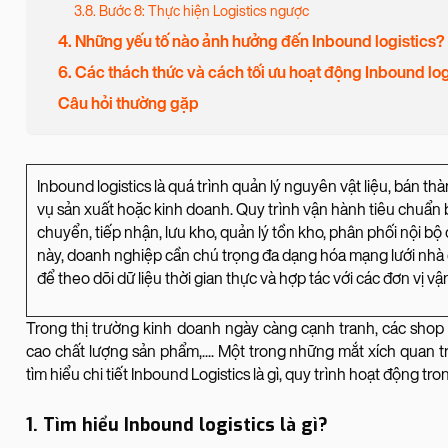
3.8. Bước 8: Thực hiện Logistics ngược
4. Những yếu tố nào ảnh hưởng đến Inbound logistics?
6. Các thách thức và cách tối ưu hoạt động Inbound log
Câu hỏi thường gặp
Inbound logistics là quá trình quản lý nguyên vật liệu, bán 
vụ sản xuất hoặc kinh doanh. Quy trình vận hành tiêu chuẩn
chuyển, tiếp nhận, lưu kho, quản lý tồn kho, phân phối nội bộ
này, doanh nghiệp cần chú trọng đa dạng hóa mạng lưới nh
để theo dõi dữ liệu thời gian thực và hợp tác với các đơn vị 
Trong thị trường kinh doanh ngày càng cạnh tranh, các shop 
cao chất lượng sản phẩm,.... Một trong những mắt xích quan 
tìm hiểu chi tiết Inbound Logistics là gì, quy trình hoạt động tro
1. Tìm hiểu Inbound logistics là gì?