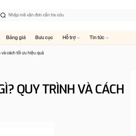
Bảng giá
Bưu cục
Hỗ trợ
Tin tức
h và cách tối ưu hiệu quả
GÌ? QUY TRÌNH VÀ CÁCH