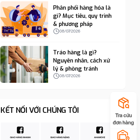
Phân phối hàng hóa là
gì? Mục tiêu, quy trình
& phương pháp
08/07/2026
Tráo hàng là gì?
Nguyên nhân, cách xử
lý & phòng tránh
08/07/2026
KẾT NỐI VỚI CHÚNG TÔI
Tra cứu
đơn hàng
GIAO HÀNG NHANH
GIAO HÀNG NẶNG
AHAMOVE