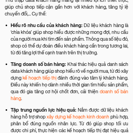
Thu thập data khách hàng mang lại nhiều lợi ích thiết thực,
giúp chủ shop tiếp cận gần hơn với khách hàng, tăng tỷ lệ
chuyển đổi,... Cụ thể:
Hiểu rõ nhu cầu của khách hàng:
Dữ liệu khách hàng là
‘chìa khóa’ giúp shop hiểu được những mong đợi, nhu cầu
của người mua khi tìm đến sản phẩm. Thông qua số liệu đó,
shop có thể dự đoán điều khách hàng cần trong tương lai,
từ đó tăng lợi thế cạnh tranh trên thị trường.
Tăng doanh số bán hàng:
Khai thác hiệu quả danh sách
data khách hàng giúp shop hiểu rõ về người mua, từ đó xây
dựng
kế hoạch tiếp thị
đánh đúng vào tâm lý khách hàng.
Điều này khiến họ dành nhiều thời gian tìm hiểu sản phẩm,
qua đó gia tăng cơ hội chốt đơn, cải thiện
doanh số bán
hàng
.
Tập trung nguồn lực hiệu quả:
Nắm được dữ liệu khách
hàng hỗ trợ shop
xây dựng kế hoạch kinh doanh
phù hợp,
phân bổ đúng nguồn nhân lực. Từ đó giúp shop tối ưu
được chi phí, thực hiện các kế hoạch tiếp thị đạt hiệu quả