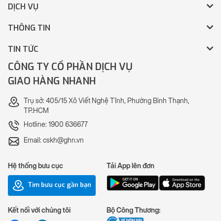
DỊCH VỤ
THÔNG TIN
TIN TỨC
CÔNG TY CỔ PHẦN DỊCH VỤ
GIAO HÀNG NHANH
Trụ sở: 405/15 Xô Viết Nghệ Tĩnh, Phường Bình Thạnh,
TP.HCM
Hotline: 1900 636677
Email: cskh@ghn.vn
Hệ thống bưu cục
Tải App lên đơn
Tìm bưu cục gần bạn
Kết nối với chúng tôi
Bộ Công Thương: