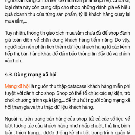
người sẵn sàng chi trả tiền để mua sản phẩm/dịch vụ. Chưa kể,
loại data này còn cung cấp cho shop những đánh giá về hiệu
quả doanh thu của từng sản phẩm, tỷ lệ khách hàng quay lại
mua sắm,...
Tuy nhiên, thông tin giao dịch mua sắm chưa đủ để shop đánh
giá toàn diện về chân dung khách hàng tiềm năng. Do vậy,
người bán nên phân tích thêm dữ liệu khách hàng từ các kênh
tiếp thị, bán hàng khác để đảm bảo thông tin đầy đủ và chính
xác hơn.
4.3. Dùng mạng xã hội
Mạng xã hội
là nguồn thu thập database khách hàng miễn phí
tuyệt vời dành cho shop. Shop có thể tổ chức các sự kiện, trò
chơi, chương trình quà tặng,... để thu hút người dùng mạng xã
hội tham gia và thu thập dữ liệu khách hàng.
Ngoài ra, trên trang bán hàng của shop, tất cả các số liệu về
lượt tương tác của khách hàng như nhấp chuột, thả tim, bình
luận, thích trang,... được thống kê chi tiết trong trình quản lý