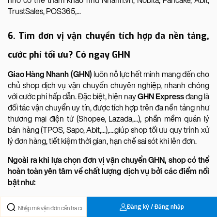
nhỏ có thể tham khảo như Nhanh.vn, Nobita, Pancake, Abit,
TrustSales, POS365,...
6. Tìm đơn vị vận chuyển tích hợp đa nền tảng,
cước phí tối ưu? Có ngay GHN
Giao Hàng Nhanh (GHN)
luôn nỗ lực hết mình mang đến cho
chủ shop dịch vụ vận chuyển chuyên nghiệp, nhanh chóng
với cước phí hấp dẫn. Đặc biệt, hiện nay
GHN Express
đang là
đối tác vận chuyển uy tín, được tích hợp trên đa nền tảng như
thương mại điện tử (Shopee, Lazada,...), phần mềm quản lý
bán hàng (TPOS, Sapo, Abit,...),....giúp shop tối ưu quy trình xử
lý đơn hàng, tiết kiệm thời gian, hạn chế sai sót khi lên đơn.
Ngoài ra khi lựa chọn đơn vị vận chuyển GHN, shop có thể
hoàn toàn yên tâm về chất lượng dịch vụ bởi các điểm nổi
bật như:
GHN VN
có thời gian vận chuyển nhanh chóng, chỉ với 24
Đăng ký / Đăng nhập
giờ với đơn nội thành, 1 - 2 ngày
đơn liên tỉnh
Hà Nội -