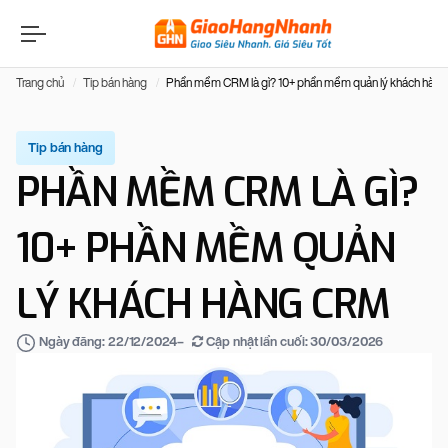
Trang chủ
Tip bán hàng
Phần mềm CRM là gì? 10+ phần mềm quản lý khách hàn
Tip bán hàng
PHẦN MỀM CRM LÀ GÌ?
10+ PHẦN MỀM QUẢN
LÝ KHÁCH HÀNG CRM
–
Cập nhật lần cuối:
30/03/2026
Ngày đăng:
22/12/2024