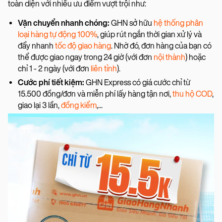
toàn diện với nhiều ưu điểm vượt trội như:
Vận chuyển nhanh chóng:
GHN sở hữu
hệ thống phân
loại hàng tự động 100%
, giúp rút ngắn thời gian xử lý và
đẩy nhanh
tốc độ giao hàng
. Nhờ đó, đơn hàng của bạn có
thể được giao ngay trong 24 giờ (với đơn
nội thành
) hoặc
chỉ 1 - 2 ngày (với đơn
liên tỉnh
).
Cước phí tiết kiệm:
GHN Express có giá cước chỉ từ
15.500 đồng/đơn và miễn phí lấy hàng tận nơi,
thu hộ COD
,
giao lại 3 lần,
đồng kiểm
,...