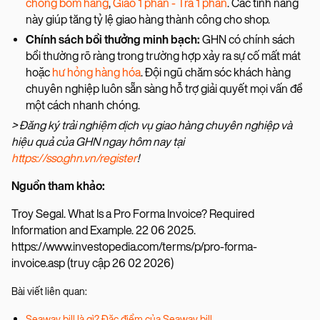
chống bom hàng
,
Giao 1 phần - Trả 1 phần
. Các tính năng
này giúp tăng tỷ lệ giao hàng thành công cho shop.
Chính sách bồi thưởng minh bạch:
GHN có chính sách
bồi thường rõ ràng trong trường hợp xảy ra sự cố mất mát
hoặc
hư hỏng hàng hóa
. Đội ngũ chăm sóc khách hàng
chuyên nghiệp luôn sẵn sàng hỗ trợ giải quyết mọi vấn đề
một cách nhanh chóng.
> Đăng ký trải nghiệm dịch vụ giao hàng chuyên nghiệp và
hiệu quả của GHN ngay hôm nay tại
https://sso.ghn.vn/register
!
Nguồn tham khảo:
Troy Segal. What Is a Pro Forma Invoice? Required
Information and Example. 22 06 2025.
https://www.investopedia.com/terms/p/pro-forma-
invoice.asp (truy cập 26 02 2026)
Bài viết liên quan:
Seaway bill là gì? Đặc điểm của Seaway bill