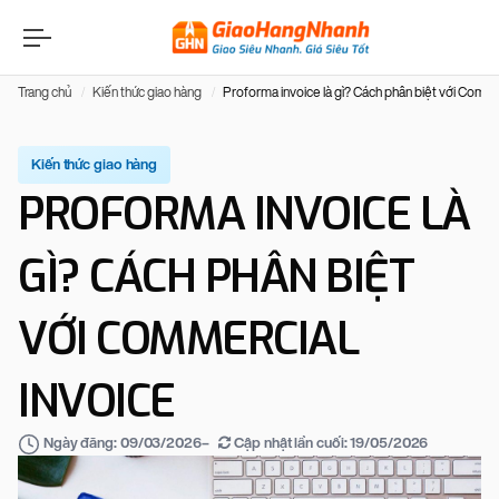
Trang chủ
Kiến thức giao hàng
Proforma invoice là gì? Cách phân biệt với Comme
Kiến thức giao hàng
PROFORMA INVOICE LÀ
GÌ? CÁCH PHÂN BIỆT
VỚI COMMERCIAL
INVOICE
–
Cập nhật lần cuối:
19/05/2026
Ngày đăng:
09/03/2026