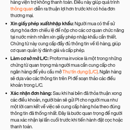
hàng viện trợ không thanh toán. Điều này giúp quá trình
thông quan
diễn ra thuận lợi hơn trước khi có hóa đơn
thương mại.
Xin giấy phép xuất/nhập khẩu:
Người mua có thể sử
dụng hóa đơn chiếu lệ để nộp cho các cơ quan chức năng
tại nước mình nhằm xin giấy phép nhập khẩu cần thiết.
Chứng từ này cung cấp đầy đủ thông tin về lô hàng, giúp
cơ quan quản lý đánh giá và cấp phép.
Làm cơ sở mở L/C:
Proforma invoice là một trong những
chứng từ quan trọng mà người mua cần cung cấp cho
ngân hàng để yêu cầu mở
Thư tín dụng (L/C)
. Ngân hàng
sẽ dựa vào các thông tin trên PI để soạn thảo các điều
khoản trong L/C.
Xác nhận đơn hàng:
Sau khi hai bên đã thỏa thuận xong
các điều khoản, người bán sẽ gửi PI cho người mua như
một lời cam kết về việc sẽ cung cấp hàng hóa theo đúng
thông tin đã thống nhất. Đây là bước quan trọng để người
mua xác nhận lại lần cuối trước khi tiến hành đặt cọc hoặc
thanh toán.