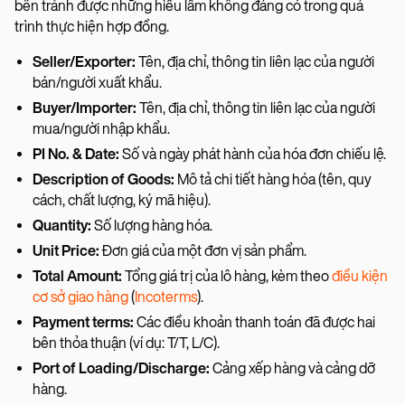
bên tránh được những hiểu lầm không đáng có trong quá
trình thực hiện hợp đồng.
Seller/Exporter:
Tên, địa chỉ, thông tin liên lạc của người
bán/người xuất khẩu.
Buyer/Importer:
Tên, địa chỉ, thông tin liên lạc của người
mua/người nhập khẩu.
PI No. & Date:
Số và ngày phát hành của hóa đơn chiếu lệ.
Description of Goods:
Mô tả chi tiết hàng hóa (tên, quy
cách, chất lượng, ký mã hiệu).
Quantity:
Số lượng hàng hóa.
Unit Price:
Đơn giá của một đơn vị sản phẩm.
Total Amount:
Tổng giá trị của lô hàng, kèm theo
điều kiện
cơ sở giao hàng
(
Incoterms
).
Payment terms:
Các điều khoản thanh toán đã được hai
bên thỏa thuận (ví dụ: T/T, L/C).
Port of Loading/Discharge:
Cảng xếp hàng và cảng dỡ
hàng.