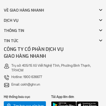
VỀ GIAO HÀNG NHANH
DỊCH VỤ
THÔNG TIN
TIN TỨC
CÔNG TY CỔ PHẦN DỊCH VỤ
GIAO HÀNG NHANH
Trụ sở: 405/15 Xô Viết Nghệ Tĩnh, Phường Bình Thạnh,
TP.HCM
Hotline: 1900 636677
Email: cskh@ghn.vn
Hệ thống bưu cục
Tải App lên đơn