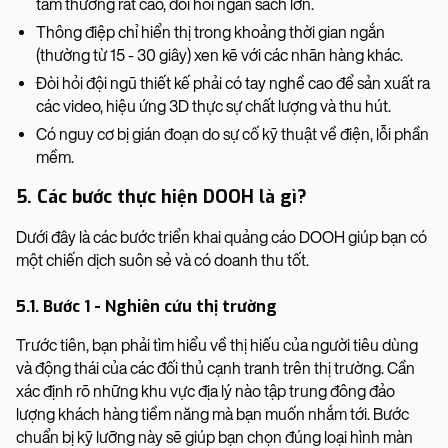
tâm thường rất cao, đòi hỏi ngân sách lớn.
Thông điệp chỉ hiển thị trong khoảng thời gian ngắn
(thường từ 15 - 30 giây) xen kẽ với các nhãn hàng khác.
Đòi hỏi đội ngũ thiết kế phải có tay nghề cao để sản xuất ra
các video, hiệu ứng 3D thực sự chất lượng và thu hút.
Có nguy cơ bị gián đoạn do sự cố kỹ thuật về điện, lỗi phần
mềm.
5. Các bước thực hiện DOOH là gì?
Dưới đây là các bước triển khai quảng cáo DOOH giúp bạn có
một chiến dịch suôn sẻ và có doanh thu tốt.
5.1. Bước 1 - Nghiên cứu thị trường
Trước tiên, bạn phải tìm hiểu về thị hiếu của người tiêu dùng
và động thái của các đối thủ cạnh tranh trên thị trường. Cần
xác định rõ những khu vực địa lý nào tập trung đông đảo
lượng khách hàng tiềm năng mà bạn muốn nhắm tới. Bước
chuẩn bị kỹ lưỡng này sẽ giúp bạn chọn đúng loại hình màn