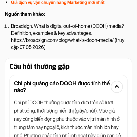
Giá dịch vụ vận chuyển hàng Marketing mới nhất
Nguồn tham khảo:
Broadsign. What is digital out-of-home (DOOH) media?
Definition, examples & key advantages.
https://broadsign.com/blog/what-is-dooh-media/ (truy
cập 07 05 2026)
Câu hỏi thường gặp
Chi phí quảng cáo DOOH được tính thế
nào?
Chi phí DOOH thường được tính dựa trên số lượt
phát sóng, thời lượng hiển thị (giây/phút). Mức giá
này cũng biến động phụ thuộc vào vị trí màn hình ở
trung tâm hay ngoại ô, kích thước màn hình lớn hay
nhỏ. Phương pháp tính phí linh hoạt này giúp bạn dễ