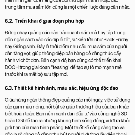
màn hình gần cửa hàng của đối thủ cạnh tranh hoặc các
trung tâm mua sắm lớn cũng là một chiến lược đáng cân nhắc.
6.2. Triển khai ở giai đoạn phù hợp
Đừng chạy quảng cáo dàn trải quanh năm mà hãy tập trung
dồn ngân sách vào các dịp lễ tết, sự kiện lớn như Black Friday
hay Giáng sinh. Đây là thời điểm nhu cầu mua sắm của người
dân tăng vọt, giúp thông điệp bán hàng dễ dàng thúc đẩy
hành vi chốt đơn. Bên cạnh đó, bạn cũng có thể triển khai
DOOH trong giai đoạn "teasing" để tạo sự tò mò mạnh mẽ
trước khi ra mắt bộ sưu tập mới.
6.3. Thiết kế hình ảnh, màu sắc, hiệu ứng độc đáo
Giữa hàng ngàn thông điệp quảng cáo mỗi ngày, việc sử dụng
các gam màu nóng, nổi bật sẽ giúp thương hiệu của bạn khác
biệt hoàn toàn. Bạn nên mạnh dạn đầu tư vào công nghệ 3D
hoặc CGI để tạo ra những khung hình sống động, vượt ra khỏi
giới hạn của màn hình phẳng. Một thiết kế càng sáng tạo và
độc lạ sẽ càng dễ dàng thu hút người đi đường lấy điện thoại