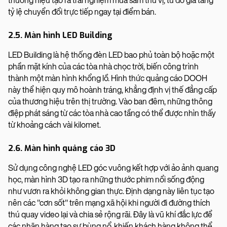
thương hiệu tạo ra trải nghiệm mua sắm thú vị, từ đó gia tăng
tỷ lệ chuyển đổi trực tiếp ngay tại điểm bán.
2.5. Màn hình LED Building
LED Building là hệ thống đèn LED bao phủ toàn bộ hoặc một
phần mặt kính của các tòa nhà chọc trời, biến công trình
thành một màn hình khổng lồ. Hình thức quảng cáo DOOH
này thể hiện quy mô hoành tráng, khẳng định vị thế đẳng cấp
của thương hiệu trên thị trường. Vào ban đêm, những thông
điệp phát sáng từ các tòa nhà cao tầng có thể được nhìn thấy
từ khoảng cách vài kilomet.
2.6. Màn hình quảng cáo 3D
Sử dụng công nghệ LED góc vuông kết hợp với ảo ảnh quang
học, màn hình 3D tạo ra những thước phim nổi sống động
như vươn ra khỏi không gian thực. Định dạng này liên tục tạo
nên các "cơn sốt" trên mạng xã hội khi người đi đường thích
thú quay video lại và chia sẻ rộng rãi. Đây là vũ khí đắc lực để
các nhãn hàng tạo sự bùng nổ, khiến khách hàng không thể