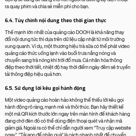
ra quay phim và chia sẻ miễn phí cho bạn.
6.4. Tùy chỉnh nội dung theo thời gian thực
Thế mạnh lớn nhất của quảng cáo DOOH là khả năng thay
đổi nội dung tức thì dựa trên dữ liệu cập nhật từ môi trường
xung quanh. Ví dụ, một thương hiệu trà sữa có thể phát video
quảng cáo thức uống lạnh vào buổi trưa nắng nóng và
chuyển sang trà nóng khi trời đổ mưa. Cá nhân hóa thông
điệp theo thời tiết, nhiệt độ hay thời điểm ngày đêm sẽ truyền
tải thông điệp hiệu quả hơn.
6.5. Sử dụng lời kêu gọi hành động
Một video quảng cáo hoàn hảo không thể thiếu lời kêu gọi
hành động rõ ràng, mạnh mẽ và thôi thúc. Bạn hãy thiết kế
một mã QR kích thước lớn ngay trên màn hình để khách hàng
đang chờ đèn đỏ có thể dùng điện thoại quét và nhận mã
giảm giá. Ngoài ra có thể chỉ dẫn người xem "Truy cập website
ngay", "Tải app để nhận quà" là cách nhanh nhất để chuyển