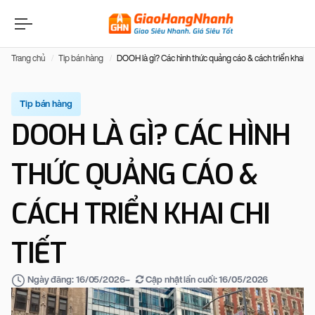
Trang chủ
Tip bán hàng
DOOH là gì? Các hình thức quảng cáo & cách triển khai chi
Tip bán hàng
DOOH LÀ GÌ? CÁC HÌNH
THỨC QUẢNG CÁO &
CÁCH TRIỂN KHAI CHI
TIẾT
–
Cập nhật lần cuối:
16/05/2026
Ngày đăng:
16/05/2026