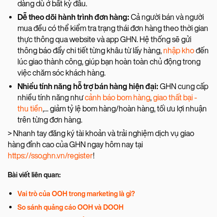
dàng dù ở bất kỳ đâu.
Dễ theo dõi hành trình đơn hàng:
Cả người bán và người
mua đều có thể kiểm tra trạng thái đơn hàng theo thời gian
thực thông qua website và app GHN. Hệ thống sẽ gửi
thông báo đẩy chi tiết từng khâu từ lấy hàng,
nhập kho
đến
lúc giao thành công, giúp bạn hoàn toàn chủ động trong
việc chăm sóc khách hàng.
Nhiều tính năng hỗ trợ bán hàng hiện đại:
GHN cung cấp
nhiều tính năng như
cảnh báo bom hàng
,
giao thất bại -
thu tiền
,... giảm tỷ lệ bom hàng/hoàn hàng, tối ưu lợi nhuận
trên từng đơn hàng.
> Nhanh tay đăng ký tài khoản và trải nghiệm dịch vụ giao
hàng đỉnh cao của GHN ngay hôm nay tại
https://sso.ghn.vn/register
!
Bài viết liên quan:
Vai trò của OOH trong marketing là gì?
So sánh quảng cáo OOH và DOOH