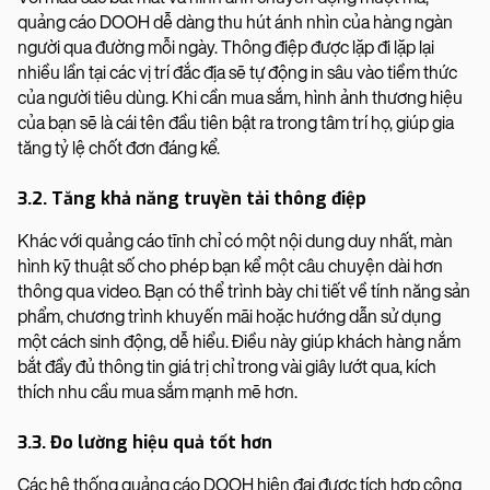
quảng cáo DOOH dễ dàng thu hút ánh nhìn của hàng ngàn
người qua đường mỗi ngày. Thông điệp được lặp đi lặp lại
nhiều lần tại các vị trí đắc địa sẽ tự động in sâu vào tiềm thức
của người tiêu dùng. Khi cần mua sắm, hình ảnh thương hiệu
của bạn sẽ là cái tên đầu tiên bật ra trong tâm trí họ, giúp gia
tăng tỷ lệ chốt đơn đáng kể.
3.2. Tăng khả năng truyền tải thông điệp
Khác với quảng cáo tĩnh chỉ có một nội dung duy nhất, màn
hình kỹ thuật số cho phép bạn kể một câu chuyện dài hơn
thông qua video. Bạn có thể trình bày chi tiết về tính năng sản
phẩm, chương trình khuyến mãi hoặc hướng dẫn sử dụng
một cách sinh động, dễ hiểu. Điều này giúp khách hàng nắm
bắt đầy đủ thông tin giá trị chỉ trong vài giây lướt qua, kích
thích nhu cầu mua sắm mạnh mẽ hơn.
3.3. Đo lường hiệu quả tốt hơn
Các hệ thống quảng cáo DOOH hiện đại được tích hợp công