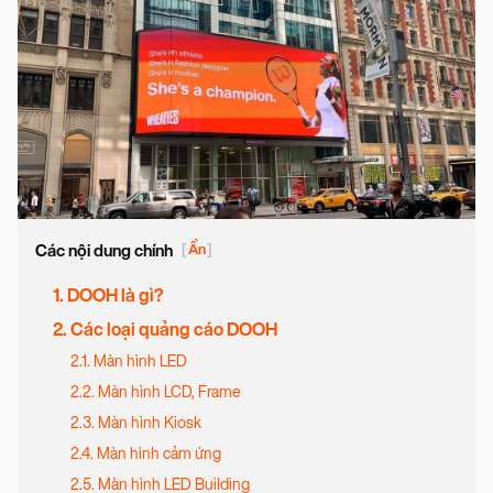
Các nội dung chính
[
Ẩn
]
1. DOOH là gì?
2. Các loại quảng cáo DOOH
2.1. Màn hình LED
2.2. Màn hình LCD, Frame
2.3. Màn hình Kiosk
2.4. Màn hình cảm ứng
2.5. Màn hình LED Building