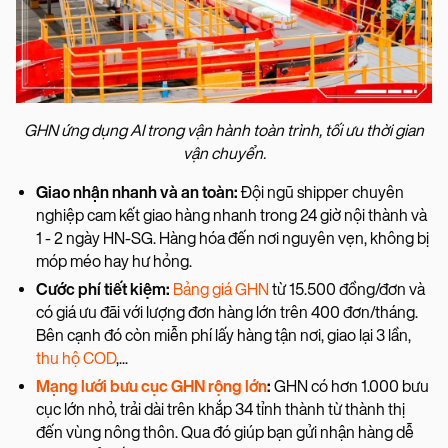
GHN ứng dụng AI trong vận hành toàn trình, tối ưu thời gian
vận chuyển.
Giao nhận nhanh và an toàn:
Đội ngũ shipper chuyên
nghiệp cam kết giao hàng nhanh trong 24 giờ nội thành và
1 - 2 ngày HN-SG. Hàng hóa đến nơi nguyên vẹn, không bị
móp méo hay hư hỏng.
Cước phí tiết kiệm:
Bảng giá GHN
từ 15.500 đồng/đơn và
có giá ưu đãi với lượng đơn hàng lớn trên 400 đơn/tháng.
Bên cạnh đó còn miễn phí lấy hàng tận nơi, giao lại 3 lần,
thu hộ COD
,...
Mạng lưới bưu cục GHN rộng lớn
:
GHN có hơn 1.000 bưu
cục lớn nhỏ, trải dài trên khắp 34 tỉnh thành từ thành thị
đến vùng nông thôn. Qua đó giúp bạn gửi nhận hàng dễ