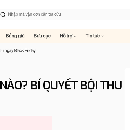
Bảng giá
Bưu cục
Hỗ trợ
Tin tức
thu ngày Black Friday
NÀO? BÍ QUYẾT BỘI THU