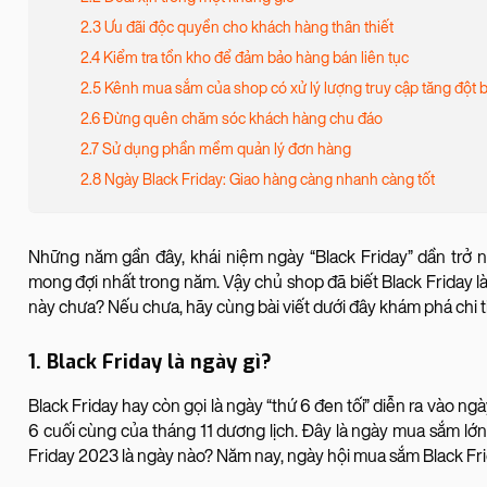
2.3 Ưu đãi độc quyền cho khách hàng thân thiết
2.4 Kiểm tra tồn kho để đảm bảo hàng bán liên tục
2.5 Kênh mua sắm của shop có xử lý lượng truy cập tăng đột 
2.6 Đừng quên chăm sóc khách hàng chu đáo
2.7 Sử dụng phần mềm quản lý đơn hàng
2.8 Ngày Black Friday: Giao hàng càng nhanh càng tốt
Những năm gần đây, khái niệm ngày “Black Friday” dần trở 
mong đợi nhất trong năm. Vậy chủ shop đã biết Black Friday l
này chưa? Nếu chưa, hãy cùng bài viết dưới đây khám phá chi t
1. Black Friday là ngày gì?
Black Friday hay còn gọi là ngày “thứ 6 đen tối” diễn ra vào n
6 cuối cùng của tháng 11 dương lịch. Đây là ngày mua sắm lớ
Friday 2023 là ngày nào? Năm nay, ngày hội mua sắm Black Fri