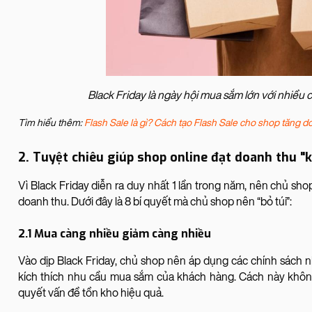
Black Friday là ngày hội mua sắm lớn với nhiều 
Tìm hiểu thêm:
Flash Sale là gì? Cách tạo Flash Sale cho shop tăng d
2. Tuyệt chiêu giúp shop online đạt doanh thu "
Vì Black Friday diễn ra duy nhất 1 lần trong năm, nên chủ sho
doanh thu. Dưới đây là 8 bí quyết mà chủ shop nên “bỏ túi”:
2.1 Mua càng nhiều giảm càng nhiều
Vào dịp Black Friday, chủ shop nên áp dụng các chính sách 
kích thích nhu cầu mua sắm của khách hàng. Cách này không
quyết vấn đề tồn kho hiệu quả.