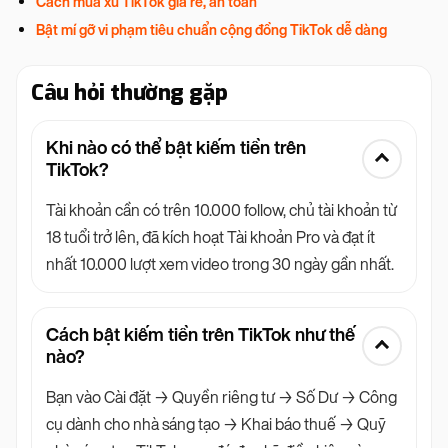
Cách mua xu TikTok giá rẻ, an toàn
Bật mí gỡ vi phạm tiêu chuẩn cộng đồng TikTok dễ dàng
Câu hỏi thường gặp
Khi nào có thể bật kiếm tiền trên
TikTok?
Tài khoản cần có trên 10.000 follow, chủ tài khoản từ
18 tuổi trở lên, đã kích hoạt Tài khoản Pro và đạt ít
nhất 10.000 lượt xem video trong 30 ngày gần nhất.
Cách bật kiếm tiền trên TikTok như thế
nào?
Bạn vào Cài đặt → Quyền riêng tư → Số Dư → Công
cụ dành cho nhà sáng tạo → Khai báo thuế → Quỹ