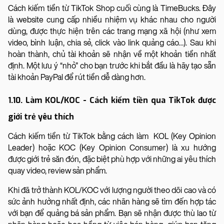
Cách kiếm tiền từ TikTok Shop cuối cùng là TimeBucks. Đây
là website cung cấp nhiều nhiệm vụ khác nhau cho người
dùng, được thực hiện trên các trang mạng xã hội (như xem
video, bình luận, chia sẻ, click vào link quảng cáo…). Sau khi
hoàn thành, chủ tài khoản sẽ nhận về một khoản tiền nhất
định. Một lưu ý “nhỏ” cho bạn trước khi bắt đầu là hãy tạo sẵn
tài khoản PayPal để rút tiền dễ dàng hơn.
1.10. Làm KOL/KOC - Cách kiếm tiền qua TikTok được
giới trẻ yêu thích
Cách kiếm tiền từ TikTok bằng cách làm KOL (Key Opinion
Leader) hoặc KOC (Key Opinion Consumer) là xu hướng
được giới trẻ săn đón, đặc biệt phù hợp với những ai yêu thích
quay video, review sản phẩm.
Khi đã trở thành KOL/KOC với lượng người theo dõi cao và có
sức ảnh hưởng nhất định, các nhãn hàng sẽ tìm đến hợp tác
với bạn để quảng bá sản phẩm. Bạn sẽ nhận được thù lao từ