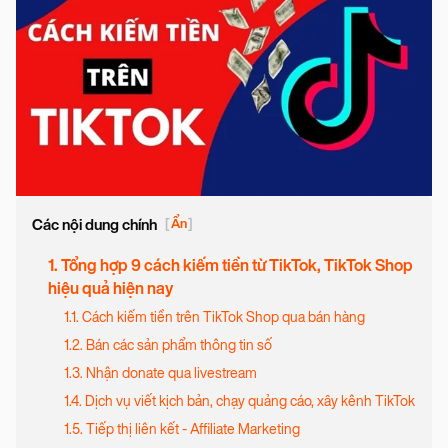
Các nội dung chính
[
Ẩn
]
1. Tổng hợp 9 cách kiếm tiền từ TikTok, TikTok Shop
hiệu quả hiện nay
1.1. Cách kiếm tiền trên TikTok Shop qua bán hàng
1.2. Bán các sản phẩm thông tin số
1.3. Nhận donate qua livestream
1.4. Dịch vụ viết kịch bản, chạy quảng cáo, xây kênh TikTok
1.5. Tiếp thị liên kết - Affiliate Marketing