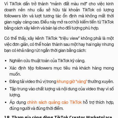
Vì TikTok dần trở thành “mảnh đất màu mỡ” cho việc kinh
doanh nên nhu cầu sở hữu tài khoản TikTok có lượng
followers lớn và lượt tương tác ổn định mà không mất thời
gian ngày càng cao. Điều này mở ra cơ hội kiếm tiền từ TikTok
bằng cách xây kênh và bán lại cho đối tượng phù hợp.
Có thể thấy, xây kênh TikTok “triệu view” không phải là một
việc đơn giản, có thể hoàn thành sau một hay hai ngày nhưng
bạn có khả năng rút ngắn thời gian bằng cách:
Nghiên cứu thuật toán của TikTok kỹ càng.
Xác định tệp followers mục tiêu mà khách hàng mong
muốn.
Đăng tải video thú vị trong
khung giờ “vàng”
thường xuyên.
Tập trung vào chất lượng và nội dung của video thay vì số
lượng.
Áp dụng
chính sách quảng cáo TikTok
hỗ trợ thích hợp,
đúng người và đúng thời điểm.
1.8. Tham gia cộng đồng TikTok Creator Marketplace