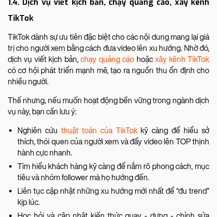
1.4. Dịch vụ viết kịch bản, chạy quảng cáo, xây kênh
TikTok
TikTok dành sự ưu tiên đặc biệt cho các nội dung mang lại giá
trị cho người xem bằng cách đưa video lên xu hướng. Nhờ đó,
dịch vụ viết kịch bản,
chạy quảng cáo
hoặc
xây kênh TikTok
có cơ hội phát triển mạnh mẽ, tạo ra nguồn thu ổn định cho
nhiều người.
Thế nhưng, nếu muốn hoạt động bền vững trong ngành dịch
vụ này, bạn cần lưu ý:
Nghiên cứu
thuật toán của TikTok
kỹ càng để hiểu sở
thích, thói quen của người xem và đẩy video lên TOP thịnh
hành cực nhanh.
Tìm hiểu khách hàng kỹ càng để nắm rõ phong cách, mục
tiêu và nhóm follower mà họ hướng đến.
Liên tục cập nhật những xu hướng mới nhất để “đu trend”
kịp lúc.
Học hỏi và cập nhật kiến thức quay - dựng - chỉnh sửa