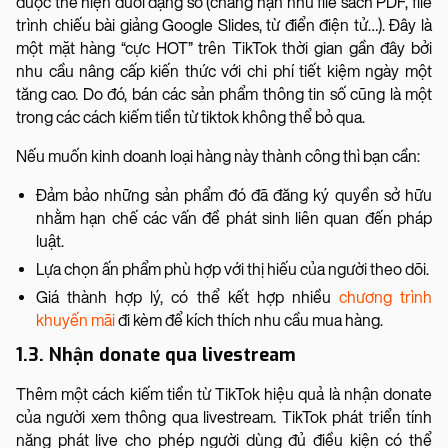
được thể hiện dưới dạng số (chẳng hạn như file sách PDF, file
trình chiếu bài giảng Google Slides, từ điển điện tử…). Đây là
một mặt hàng “cực HOT” trên TikTok thời gian gần đây bởi
nhu cầu nâng cấp kiến thức với chi phí tiết kiệm ngày một
tăng cao. Do đó, bán các sản phẩm thông tin số cũng là một
trong các cách kiếm tiền từ tiktok không thể bỏ qua.
Nếu muốn kinh doanh loại hàng này thành công thì bạn cần:
Đảm bảo những sản phẩm đó đã đăng ký quyền sở hữu
nhằm hạn chế các vấn đề phát sinh liên quan đến pháp
luật.
Lựa chọn ấn phẩm phù hợp với thị hiếu của người theo dõi.
Giá thành hợp lý, có thể kết hợp nhiều
chương trình
khuyến mãi
đi kèm để kích thích nhu cầu mua hàng.
1.3. Nhận donate qua livestream
Thêm một cách kiếm tiền từ TikTok hiệu quả là nhận donate
của người xem thông qua livestream. TikTok phát triển tính
năng phát live cho phép người dùng đủ điều kiện có thể