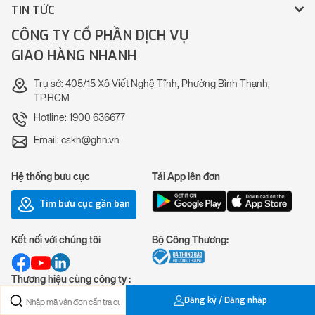
TIN TỨC
CÔNG TY CỔ PHẦN DỊCH VỤ
GIAO HÀNG NHANH
Trụ sở: 405/15 Xô Viết Nghệ Tĩnh, Phường Bình Thạnh,
TP.HCM
Hotline: 1900 636677
Email: cskh@ghn.vn
Hệ thống bưu cục
Tải App lên đơn
Tìm bưu cục gần bạn
Kết nối với chúng tôi
Bộ Công Thương:
Thương hiệu cùng công ty :
Đăng ký / Đăng nhập