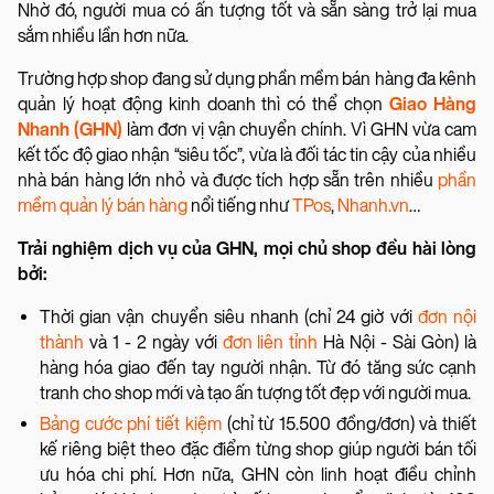
Nhờ đó, người mua có ấn tượng tốt và sẵn sàng trở lại mua
sắm nhiều lần hơn nữa.
Trường hợp shop đang sử dụng phần mềm bán hàng đa kênh
quản lý hoạt động kinh doanh thì có thể chọn
Giao Hàng
Nhanh (GHN)
làm đơn vị vận chuyển chính. Vì GHN vừa cam
kết tốc độ giao nhận “siêu tốc”, vừa là đối tác tin cậy của nhiều
nhà bán hàng lớn nhỏ và được tích hợp sẵn trên nhiều
phần
mềm quản lý bán hàng
nổi tiếng như
TPos
,
Nhanh.vn
…
Trải nghiệm dịch vụ của GHN, mọi chủ shop đều hài lòng
bởi:
Thời gian vận chuyển siêu nhanh (chỉ 24 giờ với
đơn nội
thành
và 1 - 2 ngày với
đơn liên tỉnh
Hà Nội - Sài Gòn) là
hàng hóa giao đến tay người nhận. Từ đó tăng sức cạnh
tranh cho shop mới và tạo ấn tượng tốt đẹp với người mua.
Bảng cước phí tiết kiệm
(chỉ từ 15.500 đồng/đơn) và thiết
kế riêng biệt theo đặc điểm từng shop giúp người bán tối
ưu hóa chi phí. Hơn nữa, GHN còn linh hoạt điều chỉnh