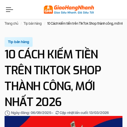
Trang chủ
Tip bán hàng
10 Cách kiếm tiền trên TikTok Shop thành công, mới nhấ
Tip bán hàng
10 CÁCH KIẾM TIỀN
TRÊN TIKTOK SHOP
THÀNH CÔNG, MỚI
NHẤT 2026
–
Cập nhật lần cuối:
13/03/2026
Ngày đăng:
06/09/2025