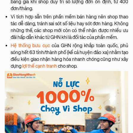
bảng giá khi shop duy trì số lượng đơn ổn định, từ 400
đơn/tháng.
Vì tích hợp sẵn trên phần mềm bán hàng nên shop thao
tác dễ dàng, tránh sai sót số liệu hay sót đơn hàng. Không
những thế, các shop mới còn có thể nhận được nhiều ưu
đãi hấp dẫn khác từ GHN khi là đối tác của phần mềm.
Hệ thống bưu cục
của GHN rộng khắp toàn quốc, phủ
sóng hết 63 tỉnh/thành phố (kể cả huyện đảo xa) nhằm tạo
điều kiện giao nhận hàng hóa nhanh chóng cũng như xây
dựng
lợi thế cạnh tranh
cho shop.