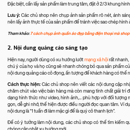
Đặc biệt, cần lấy sản phẩm làm trung tâm, đặt ở 2/3 khung hình h
Lưu ý:
Các chủ shop nên chụp ảnh sản phẩm rõ nét, ánh sáng
nên lấy ảnh thực tế của sản phẩm để tránh việc sao chép hình 
Tham khảo:
7 cách chụp ảnh quần áo đẹp bằng điện thoại mà shop 
2. Nội dung quảng cáo sáng tạo
Hiện nay, người dùng có xu hướng lướt
mạng xã hội
rất nhanh,
chú ý của họ và họ cũng sẽ nhanh chóng bỏ qua sản phẩm của 
nội dung quảng cáo cô đọng, ấn tượng để khách hàng có thể n
Cách thực hiện:
Các chủ shop nên viết các nội dung cập nh
chăm chút vào việc bán hàng mà còn mang tính chất giải trí đ
dạng hình thức như video, hình ảnh,... phù hợp với đối tượng
gọn, dễ ghi nhớ, thể hiện được điều người đọc quan tâm. Ví dụ
nội dung là “1 tuần đi làm mặc gì để là quý cô thanh lịch”.
Để có ý tưởng làm nội dung, các chủ shop có thể tìm kiếm qu
chóng cập nhật xu hướng mới.