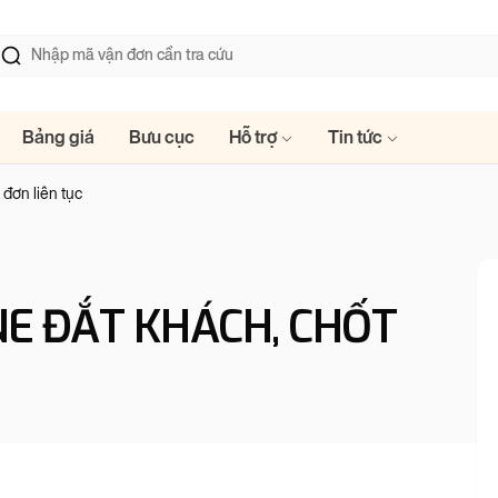
Bảng giá
Bưu cục
Hỗ trợ
Tin tức
 đơn liên tục
NE ĐẮT KHÁCH, CHỐT