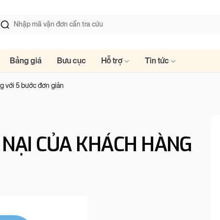
Bảng giá
Bưu cục
Hỗ trợ
Tin tức
ng với 5 bước đơn giản
U NẠI CỦA KHÁCH HÀNG