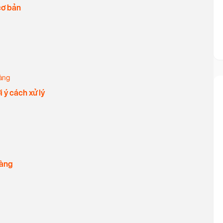
cơ bản
hàng
 ý cách xử lý
 hàng