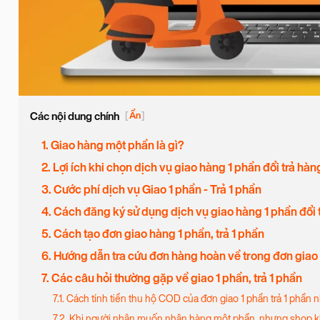
Các nội dung chính
[
Ẩn
]
1. Giao hàng một phần là gì?
2. Lợi ích khi chọn dịch vụ giao hàng 1 phần đổi trả hàn
3. Cước phí dịch vụ Giao 1 phần - Trả 1 phần
4. Cách đăng ký sử dụng dịch vụ giao hàng 1 phần đổi 
5. Cách tạo đơn giao hàng 1 phần, trả 1 phần
6. Hướng dẫn tra cứu đơn hàng hoàn về trong đơn giao
7. Các câu hỏi thường gặp về giao 1 phần, trả 1 phần
7.1. Cách tính tiền thu hộ COD của đơn giao 1 phần trả 1 phần 
7.2. Khi người nhận muốn nhận hàng một phần, nhưng shop kh