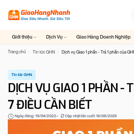
Giới thiệu
Dịch Vụ
Giao Hàng Doanh Nghiệp
Trang chủ
Tin tức GHN
Dịch vụ Giao 1 phần - Trả 1 phần của GH
Tin tức GHN
DỊCH VỤ GIAO 1 PHẦN - 
7 ĐIỀU CẦN BIẾT
–
Cập nhật lần cuối:
18/08/2025
Ngày đăng:
19/04/2022