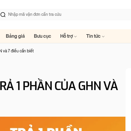
Bảng giá
Bưu cục
Hỗ trợ
Tin tức
N và 7 điều cần biết
TRẢ 1 PHẦN CỦA GHN VÀ