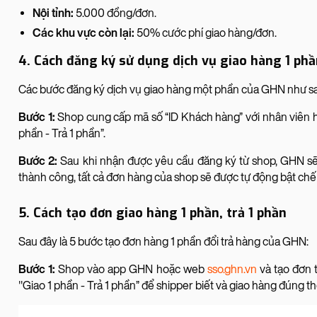
Nội tỉnh:
5.000 đồng/đơn.
Các khu vực còn lại:
50% cước phí giao hàng/đơn.
4. Cách đăng ký sử dụng dịch vụ giao hàng 1 phầ
Các bước đăng ký dịch vụ giao hàng một phần của GHN như s
Bước 1:
Shop cung cấp mã số “ID Khách hàng” với nhân viên h
phần - Trả 1 phần”.
Bước 2:
Sau khi nhận được yêu cầu đăng ký từ shop, GHN sẽ th
thành công, tất cả đơn hàng của shop sẽ được tự động bật chế 
5. Cách tạo đơn giao hàng 1 phần, trả 1 phần
Sau đây là 5 bước tạo đơn hàng 1 phần đổi trả hàng của GHN:
Bước 1:
Shop vào app GHN hoặc web
sso.ghn.vn
và tạo đơn 
"Giao 1 phần - Trả 1 phần” để shipper biết và giao hàng đúng t