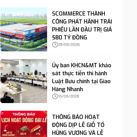
SCOMMERCE THÀNH
CÔNG PHÁT HÀNH TRÁI
PHIẾU LẦN ĐẦU TRỊ GIÁ
580 TỶ ĐỒNG
28/05/2026
Ủy ban KHCN&MT khảo
sát thực tiễn thi hành
Luật Bưu chính tại Giao
Hàng Nhanh
15/05/2026
THÔNG BÁO HOẠT
ĐỘNG DỊP LỄ GIỖ TỔ
HÙNG VƯƠNG VÀ LỄ