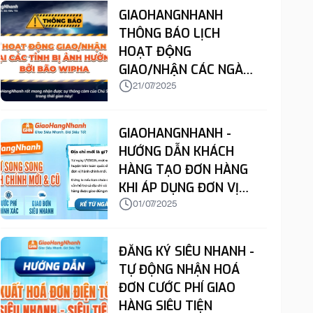
GIAOHANGNHANH
THÔNG BÁO LỊCH
HOẠT ĐỘNG
GIAO/NHẬN CÁC NGÀY
22 & 23/7
21/07/2025
GIAOHANGNHANH -
HƯỚNG DẪN KHÁCH
HÀNG TẠO ĐƠN HÀNG
KHI ÁP DỤNG ĐƠN VỊ
HÀNH CHÍNH MỚI VÀO
01/07/2025
ĐỊA CHỈ LẤY/GIAO/TRẢ
ĐĂNG KÝ SIÊU NHANH -
TỰ ĐỘNG NHẬN HOÁ
ĐƠN CƯỚC PHÍ GIAO
HÀNG SIÊU TIỆN