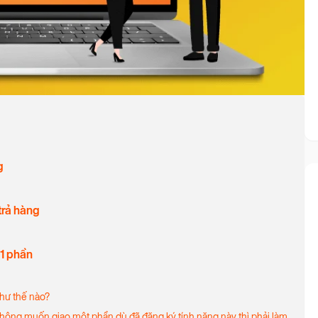
g
trả hàng
 1 phần
như thế nào?
ông muốn giao một phần dù đã đăng ký tính năng này thì phải làm