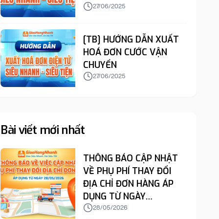
27/06/2025
[TB] HƯỚNG DẪN XUẤT
HOÁ ĐƠN CƯỚC VẬN
CHUYỂN
27/06/2025
Bài viết mới nhất
THÔNG BÁO CẬP NHẬT
VỀ PHỤ PHÍ THAY ĐỔI
ĐỊA CHỈ ĐƠN HÀNG ÁP
DỤNG TỪ NGÀY
28/05/2026
28/05/2026