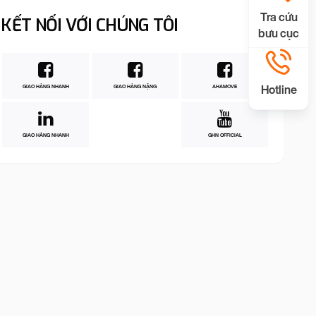
Tra cứu
KẾT NỐI VỚI CHÚNG TÔI
bưu cục
Hotline
GIAO HÀNG NHANH
GIAO HÀNG NẶNG
AHAMOVE
GIAO HÀNG NHANH
GHN OFFICIAL