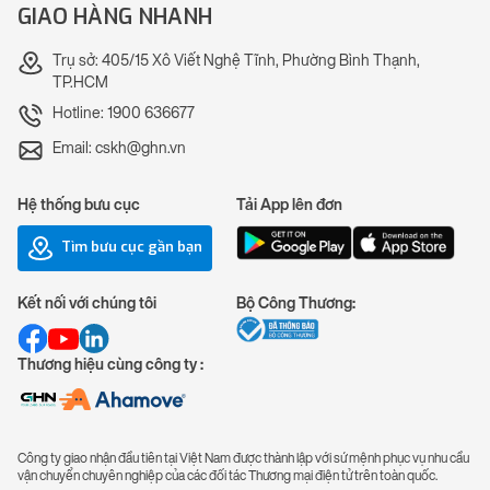
GIAO HÀNG NHANH
Trụ sở: 405/15 Xô Viết Nghệ Tĩnh, Phường Bình Thạnh,
TP.HCM
Hotline: 1900 636677
Email: cskh@ghn.vn
Hệ thống bưu cục
Tải App lên đơn
Tìm bưu cục gần bạn
Kết nối với chúng tôi
Bộ Công Thương:
Thương hiệu cùng công ty :
Công ty giao nhận đầu tiên tại Việt Nam được thành lập với sứ mệnh phục vụ nhu cầu
vận chuyển chuyên nghiệp của các đối tác Thương mại điện tử trên toàn quốc.