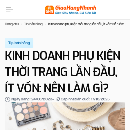
Trang chủ
Tip bán hàng
Kinh doanh phụ kiện thời trang lần đầu, ít vốn: Nên làm gì?
Tip bán hàng
KINH DOANH PHỤ KIỆN
THỜI TRANG LẦN ĐẦU,
ÍT VỐN: NÊN LÀM GÌ?
–
Cập nhật lần cuối:
17/10/2025
Ngày đăng:
24/08/2023