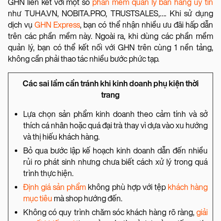
GHN liên kết với một số
phần mềm quản lý bán hàng uy tín
như TUHA.VN, NOBITA.PRO, TRUSTSALES,…. Khi sử dụng
dịch vụ
GHN Express
, bạn có thể nhận nhiều ưu đãi hấp dẫn
trên các phần mềm này. Ngoài ra, khi dùng các phần mềm
quản lý, bạn có thể kết nối với GHN trên cùng 1 nền tảng,
không cần phải thao tác nhiều bước phức tạp.
Các sai lầm cần tránh khi kinh doanh phụ kiện thời
trang
Lựa chọn sản phẩm kinh doanh theo cảm tính và sở
thích cá nhân hoặc quá đại trà thay vì dựa vào xu hướng
và thị hiếu khách hàng.
Bỏ qua bước lập kế hoạch kinh doanh dẫn đến nhiều
rủi ro phát sinh nhưng chưa biết cách xử lý trong quá
trình thực hiện.
Định giá sản phẩm
không phù hợp với tệp
khách hàng
mục tiêu
mà shop hướng đến.
Không có quy trình chăm sóc khách hàng rõ ràng,
giải