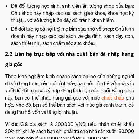
Để đối tượng học sinh, sinh viên ấn tượng shop của bạn:
Chủ shop hãy nhập các loại sách giáo khoa, khoa học kỹ
thuật,... với số lượng luôn đầy đủ, tránh khan hiếm.
Để đối tượng bà nội trợ, mẹ bỉm sữa nhớ về shop: Chủ kinh
doanh hãy nhập các loại sách về gia đình, sách dạy con,
sách thiếu nhi, sách chăm sóc sức khỏe…
2.2 Liên hệ trực tiếp với nhà xuất bản để nhập hàng
giá gốc
Theo kinh nghiệm kinh doanh sách online của những người
đã và đang thực hiện mô hình này, bạn nên liên hệ với nhà sản
xuất để đặt mua và ký hợp đồng là đại lý phân phối. Bằng cách
này, bạn có thể nhập hàng giá gốc với mức
chiết khấu
phù
hợp. Nhờ đó, bạn có thể bán sách với mức giá cạnh tranh, dễ
dàng thu hồi vốn và tăng lợi nhuận.
Ví dụ:
Giá bìa sách là 200.000 VNĐ, nếu nhận chiết khấu
20% thì khi lấy sách bạn chỉ phải trả cho nhà sản xuất 180.000
VNĐ, bạn bán lẻ 200.000 VNĐ và lời 20.000 VNĐ.