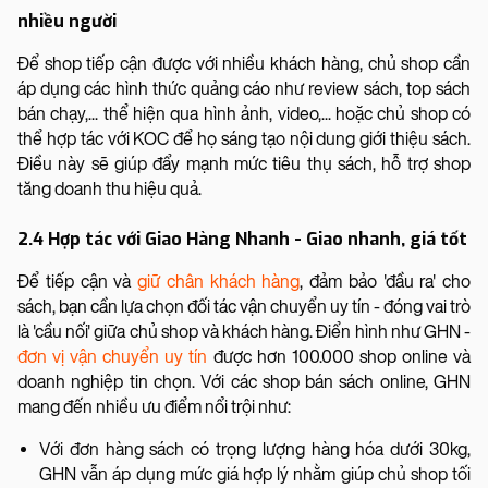
nhiều người
Để shop tiếp cận được với nhiều khách hàng, chủ shop cần
áp dụng các hình thức quảng cáo như review sách, top sách
bán chạy,... thể hiện qua hình ảnh, video,... hoặc chủ shop có
thể hợp tác với KOC để họ sáng tạo nội dung giới thiệu sách.
Điều này sẽ giúp đẩy mạnh mức tiêu thụ sách, hỗ trợ shop
tăng doanh thu hiệu quả.
2.4 Hợp tác với Giao Hàng Nhanh - Giao nhanh, giá tốt
Để tiếp cận và
giữ chân khách hàng
, đảm bảo 'đầu ra' cho
sách, bạn cần lựa chọn đối tác vận chuyển uy tín - đóng vai trò
là 'cầu nối' giữa chủ shop và khách hàng. Điển hình như GHN -
đơn vị vận chuyển uy tín
được hơn 100.000 shop online và
doanh nghiệp tin chọn. Với các shop bán sách online, GHN
mang đến nhiều ưu điểm nổi trội như:
Với đơn hàng sách có trọng lượng hàng hóa dưới 30kg,
GHN vẫn áp dụng mức giá hợp lý nhằm giúp chủ shop tối