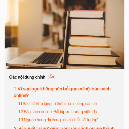
Các nội dung chính
[
Ẩn
]
1. Vì sao bạn không nên bỏ qua cơ hội bán sách
online?
1.1 Sách là kho tàng tri thức mà ai cũng cần có
1.2 Bán sách online: Bắt kịp xu hướng hiện đại
1.3 Nguồn hàng đa dạng cả về 'chất' và 'lượng'
2. Bí quyết 'vàng' giúp bạn bán sách online thành