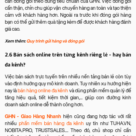
cần đóng gói theo đúng tiêu chuẩn của GHN. Việc đóng gói
cẩn thận, chỉn chu giúp vận chuyển hàng an toàn và tạo thiện
cảm với khách hàng hơn. Ngoài ra trước khi đóng gói hàng
bạn có thể gửi thêm quà tặng kèm để được khách hàng đánh
giá cao.
Xem thêm:
Quy trình gửi hàng và đóng gói
2.6 Bán sách online trên từng kênh riêng lẻ - hay bán
đa kênh?
Việc bán sách trực tuyến trên nhiều nền tảng bán lẻ còn tùy
vào định hướng quy mô kinh doanh. Tuy nhiên xu hướng hiện
nay là
bán hàng online đa kênh
và dùng phần mềm quản lý để
tăng hiệu quả, tiết kiệm thời gian,... giúp con đường kinh
doanh sách online dễ thành công hơn.
GHN - Giao Hàng Nhanh
hiện cũng đang hợp tác với rất
nhiều
phần mềm bán hàng đa kênh
uy tín như TUHA.VN,
NOBITA.PRO, TRUSTSALES.... Theo đó, chủ shop chỉ cần