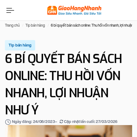
Trang chủ
Tip bán hàng
6 bí quyết bán sách online: Thu hồi vốn nhanh, lợi nhuận n
Tip bán hàng
6 BÍ QUYẾT BÁN SÁCH
ONLINE: THU HỒI VỐN
NHANH, LỢI NHUẬN
NHƯ Ý
–
Cập nhật lần cuối:
27/03/2026
Ngày đăng:
24/08/2023