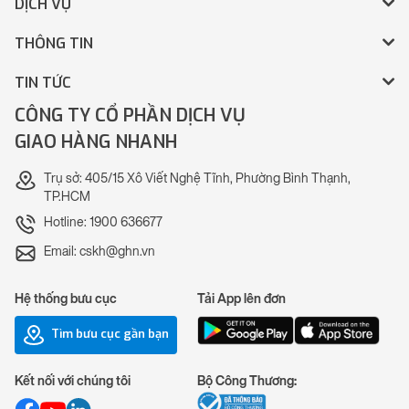
DỊCH VỤ
THÔNG TIN
TIN TỨC
CÔNG TY CỔ PHẦN DỊCH VỤ
GIAO HÀNG NHANH
Trụ sở: 405/15 Xô Viết Nghệ Tĩnh, Phường Bình Thạnh,
TP.HCM
Hotline: 1900 636677
Email: cskh@ghn.vn
Hệ thống bưu cục
Tải App lên đơn
Tìm bưu cục gần bạn
Kết nối với chúng tôi
Bộ Công Thương: