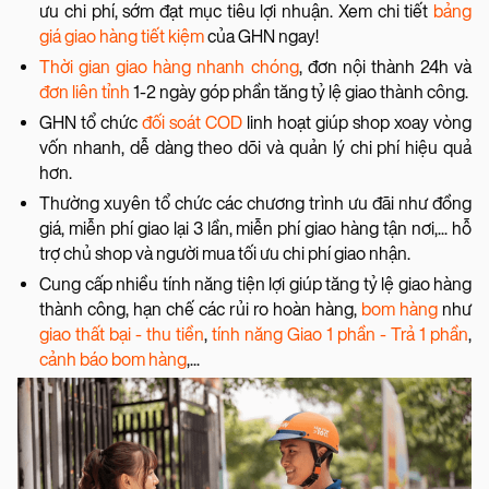
ưu chi phí, sớm đạt mục tiêu lợi nhuận. Xem chi tiết
bảng
giá giao hàng tiết kiệm
của GHN ngay!
Thời gian giao hàng nhanh chóng
, đơn nội thành 24h và
đơn liên tỉnh
1-2 ngày góp phần tăng tỷ lệ giao thành công.
GHN tổ chức
đối soát COD
linh hoạt giúp shop xoay vòng
vốn nhanh, dễ dàng theo dõi và quản lý chi phí hiệu quả
hơn.
Thường xuyên tổ chức các chương trình ưu đãi như đồng
giá, miễn phí giao lại 3 lần, miễn phí giao hàng tận nơi,... hỗ
trợ chủ shop và người mua tối ưu chi phí giao nhận.
Cung cấp nhiều tính năng tiện lợi giúp tăng tỷ lệ giao hàng
thành công, hạn chế các rủi ro hoàn hàng,
bom hàng
như
giao thất bại - thu tiền
,
tính năng Giao 1 phần - Trả 1 phần
,
cảnh báo bom hàng
,...