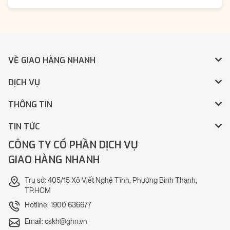
VỀ GIAO HÀNG NHANH
DỊCH VỤ
THÔNG TIN
TIN TỨC
CÔNG TY CỔ PHẦN DỊCH VỤ
GIAO HÀNG NHANH
Trụ sở: 405/15 Xô Viết Nghệ Tĩnh, Phường Bình Thạnh,
TP.HCM
Hotline: 1900 636677
Email: cskh@ghn.vn