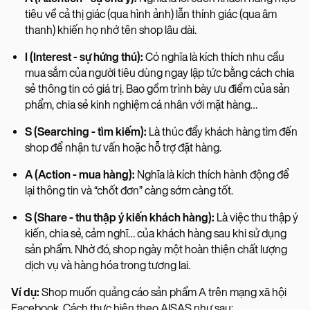
tiêu về cả thị giác (qua hình ảnh) lẫn thính giác (qua âm
thanh) khiến họ nhớ tên shop lâu dài.
I (Interest - sự hứng thú):
Có nghĩa là kích thích nhu cầu
mua sắm của người tiêu dùng ngay lập tức bằng cách chia
sẻ thông tin có giá trị. Bao gồm trình bày ưu điểm của sản
phẩm, chia sẻ kinh nghiệm cá nhân với mặt hàng…
S (Searching - tìm kiếm):
Là thúc đẩy khách hàng tìm đến
shop để nhận tư vấn hoặc hỗ trợ đặt hàng.
A (Action - mua hàng):
Nghĩa là kích thích hành động để
lại thông tin và “chốt đơn” càng sớm càng tốt.
S (Share - thu thập ý kiến khách hàng):
Là việc thu thập ý
kiến, chia sẻ, cảm nghĩ… của khách hàng sau khi sử dụng
sản phẩm. Nhờ đó, shop ngày một hoàn thiện chất lượng
dịch vụ và hàng hóa trong tương lai.
Ví dụ:
Shop muốn quảng cáo sản phẩm A trên mạng xã hội
Facebook. Cách thực hiện theo AISAS như sau: