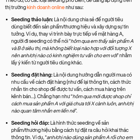
Theo đó, có các loại seeding phổ biến, dễ dàng áp dụng trên
thị trường
kinh doanh online
như sau:
Seeding thảo luận:
Là nội dung chia sẻ để người tiêu
dùng biết đến sản phẩm/thương hiệu và xây dựng sự tin
tưởng. Ví dụ, thay vì trình bày trực tiếp về mặt hàng A,
người đi seeding có thể nói “
hôm qua em thấy sản phẩm A
và B ở siêu thị, mà không biết loại nào hợp với đối tượng X
nên anh/chị nào có kinh nghiệm tư vấn cho em với
” nhằm
lấy ý kiến từ người tiêu dùng khác.
Seeding đặt hàng:
Là nội dung hướng dẫn người mua có
nhu cầu về cách đặt hàng (như để lại thông tin, cách thức
nhắn tin cho shop để được tư vấn, cách mua hàng trên
kênh bán…). Chẳng hạn như “
hôm qua mới được shop chỉ
cách mua sản phẩm A với giá chưa tới X cành luôn, anh/chị
nào quan tâm nhắn em liền nè
”.
Seeding hỏi đáp:
Là hình thức seeding về sản
phẩm/thương hiệu bằng cách tự đặt ra câu hỏi khai thác
thông tin. Ví dụ, “
anh/chị nào dùng sản phẩm A rồi cho em