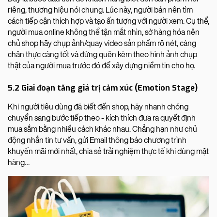
riêng, thương hiệu nói chung. Lúc này, người bán nên tìm
cách tiếp cận thích hợp và tạo ấn tượng với người xem. Cụ thể,
người mua online không thể tận mắt nhìn, sờ hàng hóa nên
chủ shop hãy chụp ảnh/quay video sản phẩm rõ nét, càng
chân thực càng tốt và đừng quên kèm theo hình ảnh chụp
thật của người mua trước đó để xây dựng niềm tin cho họ.
5.2 Giai đoạn tăng giá trị cảm xúc (Emotion Stage)
Khi người tiêu dùng đã biết đến shop, hãy nhanh chóng
chuyển sang bước tiếp theo - kích thích đưa ra quyết định
mua sắm bằng nhiều cách khác nhau. Chẳng hạn như chủ
động nhắn tin tư vấn, gửi Email thông báo chương trình
khuyến mãi mới nhất, chia sẻ trải nghiệm thực tế khi dùng mặt
hàng…