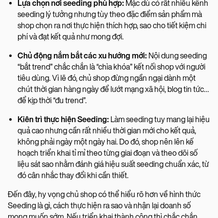
Lựa chọn nơi seeding phù hợp:
Mặc dù có rất nhiều kênh
seeding lý tưởng nhưng tùy theo đặc điểm sản phẩm mà
shop chọn ra nơi thực hiện thích hợp, sao cho tiết kiệm chi
phí và đạt kết quả như mong đợi.
Chủ động nắm bắt các xu hướng mới:
Nội dung seeding
“bắt trend” chắc chắn là “chìa khóa” kết nối shop với người
tiêu dùng. Vì lẽ đó, chủ shop đừng ngần ngại dành một
chút thời gian hàng ngày để lướt mạng xã hội, blog tin tức…
để kịp thời “đu trend”.
Kiên trì thực hiện Seeding:
Làm seeding tuy mang lại hiệu
quả cao nhưng cần rất nhiều thời gian mới cho kết quả,
không phải ngày một ngày hai. Do đó, shop nên lên kế
hoạch triển khai tỉ mỉ theo từng giai đoạn và theo dõi số
liệu sát sao nhằm đánh giá hiệu suất seeding chuẩn xác, từ
đó cân nhắc thay đổi khi cần thiết.
Đến đây, hy vọng chủ shop có thể hiểu rõ hơn về hình thức
Seeding là gì, cách thực hiện ra sao và nhận lại doanh số
mong muốn sớm. Nếu triển khai thành công thì chắc chắn