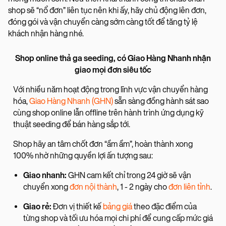
shop sẽ “nổ đơn” liên tục nên khi ấy, hãy chủ động lên đơn,
đóng gói và vận chuyển càng sớm càng tốt để tăng tỷ lệ
khách nhận hàng nhé.
Shop online thả ga seeding, có Giao Hàng Nhanh nhận
giao mọi đơn siêu tốc
Với nhiều năm hoạt động trong lĩnh vực vận chuyển hàng
hóa,
Giao Hàng Nhanh (GHN)
sẵn sàng đồng hành sát sao
cùng shop online lẫn offline trên hành trình ứng dụng kỹ
thuật seeding để bán hàng sắp tới.
Shop hãy an tâm chốt đơn “ầm ầm”, hoàn thành xong
100% nhờ những quyền lợi ấn tượng sau:
Giao nhanh:
GHN cam kết chỉ trong 24 giờ sẽ vận
chuyển xong
đơn nội thành
, 1 - 2 ngày cho
đơn liên tỉnh
.
Giao rẻ:
Đơn vị thiết kế
bảng giá
theo đặc điểm của
từng shop và tối ưu hóa mọi chi phí để cung cấp mức giá