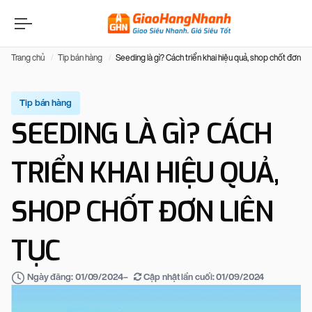
Trang chủ
Tip bán hàng
Seeding là gì? Cách triển khai hiệu quả, shop chốt đơn liê
Tip bán hàng
SEEDING LÀ GÌ? CÁCH
TRIỂN KHAI HIỆU QUẢ,
SHOP CHỐT ĐƠN LIÊN
TỤC
–
Cập nhật lần cuối:
01/09/2024
Ngày đăng:
01/09/2024