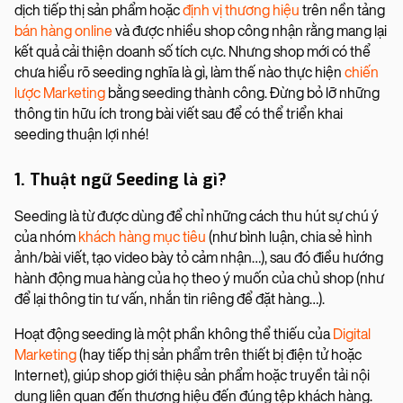
dịch tiếp thị sản phẩm hoặc
định vị thương hiệu
trên nền tảng
bán hàng online
và được nhiều shop công nhận rằng mang lại
kết quả cải thiện doanh số tích cực. Nhưng shop mới có thể
chưa hiểu rõ seeding nghĩa là gì, làm thế nào thực hiện
chiến
lược Marketing
bằng seeding thành công. Đừng bỏ lỡ những
thông tin hữu ích trong bài viết sau để có thể triển khai
seeding thuận lợi nhé!
1. Thuật ngữ Seeding là gì?
Seeding là từ được dùng để chỉ những cách thu hút sự chú ý
của nhóm
khách hàng mục tiêu
(như bình luận, chia sẻ hình
ảnh/bài viết, tạo video bày tỏ cảm nhận…), sau đó điều hướng
hành động mua hàng của họ theo ý muốn của chủ shop (như
để lại thông tin tư vấn, nhắn tin riêng để đặt hàng…).
Hoạt động seeding là một phần không thể thiếu của
Digital
Marketing
(hay tiếp thị sản phẩm trên thiết bị điện tử hoặc
Internet), giúp shop giới thiệu sản phẩm hoặc truyền tải nội
dung liên quan đến thương hiệu đến đúng tệp khách hàng.