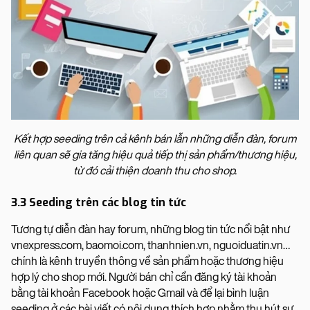
Kết hợp seeding trên cả kênh bán lẫn những diễn đàn, forum
liên quan sẽ gia tăng hiệu quả tiếp thị sản phẩm/thương hiệu,
từ đó cải thiện doanh thu cho shop.
3.3 Seeding trên các blog tin tức
Tương tự diễn đàn hay forum, những blog tin tức nổi bật như
vnexpress.com, baomoi.com, thanhnien.vn, nguoiduatin.vn…
chính là kênh truyền thông về sản phẩm hoặc thương hiệu
hợp lý cho shop mới. Người bán chỉ cần đăng ký tài khoản
bằng tài khoản Facebook hoặc Gmail và để lại bình luận
seeding ở các bài viết có nội dung thích hợp nhằm thu hút sự