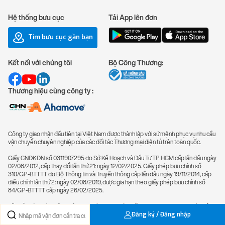
Hệ thống bưu cục
Tải App lên đơn
Tìm bưu cục gần bạn
Kết nối với chúng tôi
Bộ Công Thương:
Thương hiệu cùng công ty :
Công ty giao nhận đầu tiên tại Việt Nam được thành lập với sứ mệnh phục vụ nhu cầu
vận chuyển chuyên nghiệp của các đối tác Thương mại điện tử trên toàn quốc.
Giấy CNĐKDN số 0311907295 do Sở Kế Hoạch và Đầu Tư TP HCM cấp lần đầu ngày
02/08/2012, cấp thay đổi lần thứ 21: ngày 12/02/2025. Giấy phép bưu chính số
310/GP-BTTTT do Bộ Thông tin và Truyền thông cấp lần đầu ngày 19/11/2014, cấp
điều chỉnh lần thứ 2: ngày 02/08/2019, được gia hạn theo giấy phép bưu chính số
84/GP-BTTTT cấp ngày 26/02/2025.
Văn bản xác nhận thông báo hoạt động bưu chính số 2438/XN-BTTTT do Bộ Thông
Đăng ký / Đăng nhập
tin và Truyền thông cấp lần đầu ngày 01/02/2013, cấp điều chỉnh lần thứ 2: ngày
26/07/2019.