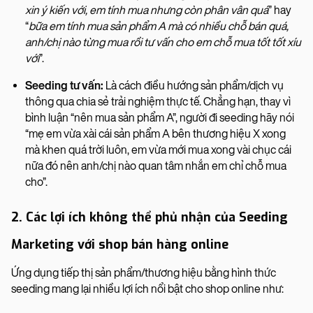
xin ý kiến với, em tính mua nhưng còn phân vân quá
” hay
“
bữa em tính mua sản phẩm A mà có nhiều chỗ bán quá,
anh/chị nào từng mua rồi tư vấn cho em chỗ mua tốt tốt xíu
với
”.
Seeding tư vấn:
Là cách điều hướng sản phẩm/dịch vụ
thông qua chia sẻ trải nghiệm thực tế. Chẳng hạn, thay vì
bình luận “nên mua sản phẩm A”, người đi seeding hãy nói
“mẹ em vừa xài cái sản phẩm A bên thương hiệu X xong
mà khen quá trời luôn, em vừa mới mua xong vài chục cái
nữa đó nên anh/chị nào quan tâm nhắn em chỉ chỗ mua
cho”.
2. Các lợi ích không thể phủ nhận của Seeding
Marketing với shop bán hàng online
Ứng dụng tiếp thị sản phẩm/thương hiệu bằng hình thức
seeding mang lại nhiều lợi ích nổi bật cho shop online như: