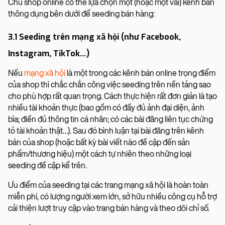
Chủ shop online có thể lựa chọn một (hoặc một vài) kênh bán
thông dụng bên dưới để seeding bán hàng:
3.1 Seeding trên mạng xã hội (như Facebook,
Instagram, TikTok…)
Nếu
mạng xã hội
là một trong các kênh bán online trọng điểm
của shop thì chắc chắn công việc seeding trên nền tảng sao
cho phù hợp rất quan trọng. Cách thực hiện rất đơn giản là tạo
nhiều tài khoản thực (bao gồm có đầy đủ ảnh đại diện, ảnh
bìa; điền đủ thông tin cá nhân; có các bài đăng liên tục chứng
tỏ tài khoản thật…). Sau đó bình luận tại bài đăng trên kênh
bán của shop (hoặc bất kỳ bài viết nào đề cập đến sản
phẩm/thương hiệu) một cách tự nhiên theo những loại
seeding đề cập kể trên.
Ưu điểm của seeding tại các trang mạng xã hội là hoàn toàn
miễn phí, có lượng người xem lớn, sở hữu nhiều công cụ hỗ trợ
cải thiện lượt truy cập vào trang bán hàng và theo dõi chỉ số.