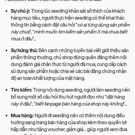
Sự chú ý:
Trong lúc seeding khảo sát sở thích của khách
hàng mục tiêu, người thực hiện seeding có thể khai thác
thông tin bằng cách đặt câu hỏi “
có ai từng dùng sản phẩm
này chưa
”, “
mình muốn tìm kiếm sản phẩm X mà chưa biết
mua ở đâu
”...
Sự hứng thú:
Bên cạnh những tuyến bài viết giới thiệu sản
phẩm thông thường, chủ shop đừng quên đăng thêm nội
dung đánh giá chân thực từ người đã mua, cung cấp cách
sử dụng sản phẩm hoặc chia sẻ các bài đăng chứng nhận
độ an toàn/chất lượng của mặt hàng.
Tìm kiếm:
Trong nội dung seeding, người làm seeding nên
bổ sung một số câu hỏi thu hút người đọc như “
đặt hàng
này ở đâu
”, “
biết fanpage bán hàng của shop này không
”...
Mua hàng:
Người đi seeding nên có thêm nội dung điều
hướng sang trang bán hàng của shop kèm theo quyền lợi
hấp dẫn như tặng voucher, giảm giá… giúp người xem đưa