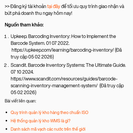
>> Đăng ký tài khoản
tại đây
để tối ưu quy trình giao nhận và
bứt phá doanh thu ngay hôm nay!
Nguồn tham khảo:
Upkeep. Barcoding Inventory: How to Implement the
Barcode System. 01 07 2022.
https://upkeep.com/learning/barcoding-inventory/ (Đã
truy cập 05 02 2026)
Scandit. Barcode Inventory Systems: The Ultimate Guide.
07 10 2024.
https://www.scandit.com/resources/guides/barcode-
scanning-inventory-management-system/ (Đã truy cập
05 02 2026)
Bài viết liên quan:
Quy trình quản lý kho hàng theo chuẩn ISO
Hệ thống quản lý kho WMS là gì?
Danh sách mã vạch các nước trên thế giới