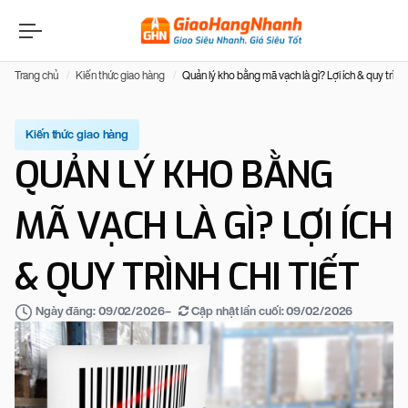
Trang chủ
Kiến thức giao hàng
Quản lý kho bằng mã vạch là gì? Lợi ích & quy trình c
Kiến thức giao hàng
QUẢN LÝ KHO BẰNG
MÃ VẠCH LÀ GÌ? LỢI ÍCH
& QUY TRÌNH CHI TIẾT
–
Cập nhật lần cuối:
09/02/2026
Ngày đăng:
09/02/2026