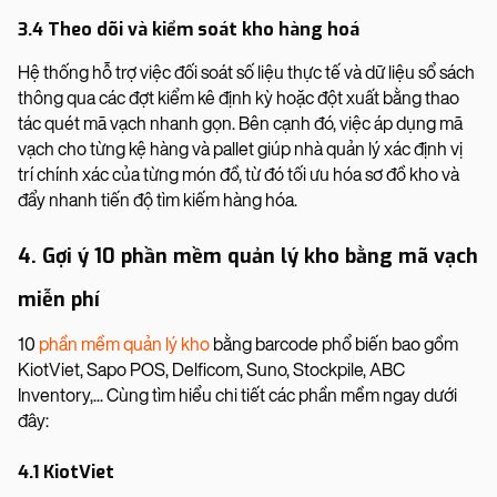
3.4 Theo dõi và kiểm soát kho hàng hoá
Hệ thống hỗ trợ việc đối soát số liệu thực tế và dữ liệu sổ sách
thông qua các đợt kiểm kê định kỳ hoặc đột xuất bằng thao
tác quét mã vạch nhanh gọn. Bên cạnh đó, việc áp dụng mã
vạch cho từng kệ hàng và pallet giúp nhà quản lý xác định vị
trí chính xác của từng món đồ, từ đó tối ưu hóa sơ đồ kho và
đẩy nhanh tiến độ tìm kiếm hàng hóa.
4. Gợi ý 10 phần mềm quản lý kho bằng mã vạch
miễn phí
10
phần mềm quản lý kho
bằng barcode phổ biến bao gồm
KiotViet, Sapo POS, Delficom, Suno, Stockpile, ABC
Inventory,... Cùng tìm hiểu chi tiết các phần mềm ngay dưới
đây:
4.1 KiotViet