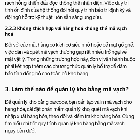
rách hỏng khiến đầu đọc không thể nhận diện. Việc duy trì
tính ổn định của hệ thống đòi hỏi quy trình bảo trì định kỳ và
đội ngũ hỗ trợ kỹ thuật luôn sẵn sàng ứng cứu.
2.2.3 Không thích hợp với hàng hoá không thể mã vạch
hoá
Đối với các mặt hàng có kích cỡ siêu nhỏ hoặc bề mặt gồ ghề,
việc dán và quét mã vạch thường gặp rất nhiều trở ngại về
mặt vật lý. Trong những trường hợp này, đơn vị vận hành buộc
phải kết hợp thêm các phương thức quản lý bổ trợ để đảm
bảo tính đồng bộ cho toàn bộ kho hàng.
3. Làm thế nào để quản lý kho bằng mã vạch?
Để quản lý kho bằng barcode, bạn cần tạo và in mã vạch cho
hàng hóa, cài đặt phần mềm quản lý kho, quét mã vạch khi
nhập xuất hàng hóa, theo dõi và kiểm tra kho hàng hóa. Cùng
tìm hiểu chi tiết quy trình quản lý kho hàng bằng mã vạch
ngay bên dưới: