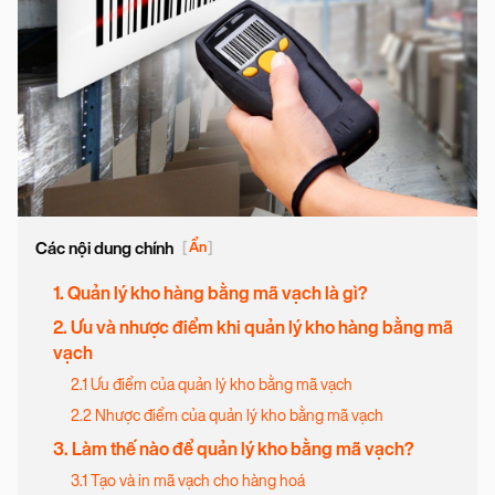
Các nội dung chính
[
Ẩn
]
1. Quản lý kho hàng bằng mã vạch là gì?
2. Ưu và nhược điểm khi quản lý kho hàng bằng mã
vạch
2.1 Ưu điểm của quản lý kho bằng mã vạch
2.2 Nhược điểm của quản lý kho bằng mã vạch
3. Làm thế nào để quản lý kho bằng mã vạch?
3.1 Tạo và in mã vạch cho hàng hoá