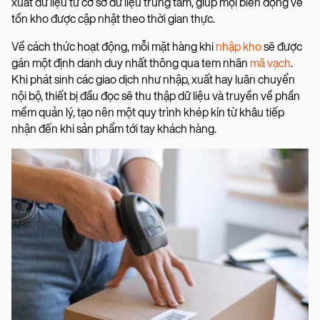
xuất dữ liệu từ cơ sở dữ liệu trung tâm, giúp mọi biến động về
tồn kho được cập nhật theo thời gian thực.
Về cách thức hoạt động, mỗi mặt hàng khi
nhập kho
sẽ được
gán một định danh duy nhất thông qua tem nhãn
mã vạch
.
Khi phát sinh các giao dịch như nhập, xuất hay luân chuyển
nội bộ, thiết bị đầu đọc sẽ thu thập dữ liệu và truyền về phần
mềm quản lý, tạo nên một quy trình khép kín từ khâu tiếp
nhận đến khi sản phẩm tới tay khách hàng.