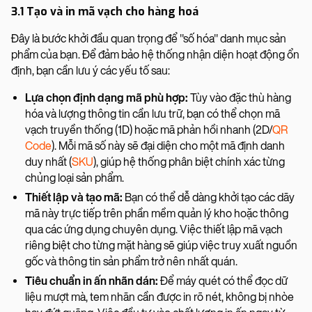
3.1 Tạo và in mã vạch cho hàng hoá
Đây là bước khởi đầu quan trọng để "số hóa" danh mục sản
phẩm của bạn. Để đảm bảo hệ thống nhận diện hoạt động ổn
định, bạn cần lưu ý các yếu tố sau:
Lựa chọn định dạng mã phù hợp:
Tùy vào đặc thù hàng
hóa và lượng thông tin cần lưu trữ, bạn có thể chọn mã
vạch truyền thống (1D) hoặc mã phản hồi nhanh (2D/
QR
Code
). Mỗi mã số này sẽ đại diện cho một mã định danh
duy nhất (
SKU
), giúp hệ thống phân biệt chính xác từng
chủng loại sản phẩm.
Thiết lập và tạo mã:
Bạn có thể dễ dàng khởi tạo các dãy
mã này trực tiếp trên phần mềm quản lý kho hoặc thông
qua các ứng dụng chuyên dụng. Việc thiết lập mã vạch
riêng biệt cho từng mặt hàng sẽ giúp việc truy xuất nguồn
gốc và thông tin sản phẩm trở nên nhất quán.
Tiêu chuẩn in ấn nhãn dán:
Để máy quét có thể đọc dữ
liệu mượt mà, tem nhãn cần được in rõ nét, không bị nhòe