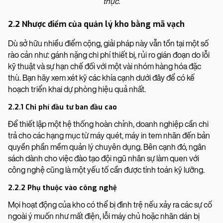
thực.
2.2 Nhược điểm của quản lý kho bằng mã vạch
Dù sở hữu nhiều điểm cộng, giải pháp này vẫn tồn tại một số
rào cản như: gánh nặng chi phí thiết bị, rủi ro gián đoạn do lỗi
kỹ thuật và sự hạn chế đối với một vài nhóm hàng hóa đặc
thù. Bạn hãy xem xét kỹ các khía cạnh dưới đây để có kế
hoạch triển khai dự phòng hiệu quả nhất.
2.2.1 Chi phí đầu tư ban đầu cao
Để thiết lập một hệ thống hoàn chỉnh, doanh nghiệp cần chi
trả cho các hạng mục từ máy quét, máy in tem nhãn đến bản
quyền phần mềm quản lý chuyên dụng. Bên cạnh đó, ngân
sách dành cho việc đào tạo đội ngũ nhân sự làm quen với
công nghệ cũng là một yếu tố cần được tính toán kỹ lưỡng.
2.2.2 Phụ thuộc vào công nghệ
Mọi hoạt động của kho có thể bị đình trệ nếu xảy ra các sự cố
ngoài ý muốn như mất điện, lỗi máy chủ hoặc nhãn dán bị