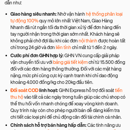
dẫn như:
Giao hàng siêu nhanh:
Nhờ vận hành
hệ thống phân loại
tự động 100%
quy mô lớn nhất Việt Nam, Giao Hàng
Nhanh đã rút ngắn tối đa thời gian xử lý để đơn hàng đến
tay người nhận trong thời gian sớm nhất. Khách hàng sẽ
không phải chờ đợi lâu khi các đơn
nội thành
được hoàn tất
chỉ trong 24 giờ và đơn
liên tỉnh
chỉ mất từ 1 đến 2 ngày.
Cước phí đơn GHN hợp lý:
GHN VN cung cấp giải pháp
vận chuyển tối ưu với
bảng giá tiết kiệm
chỉ từ 15.500 đồng
đối với các đơn hàng thông thường. Đối với các mặt hàng
nặng, mức phí cũng cực kỳ cạnh tranh khi chỉ dao động
khoảng 4.000 đồng/kg cho 20kg đầu tiên.
Đối soát COD
linh hoạt:
GHN Express hỗ trợ đối soát
tiền
thu hộ
vào tất cả các ngày trong tuần giúp các chủ shop có
thể thu hồi vốn nhanh chóng để xoay vòng kinh doanh.
Quy trình này còn cho phép người bán dễ dàng kiểm tra
chi tiết các loại phí để chủ động cân đối tài chính cá nhân.
Chính sách hỗ trợ bán hàng hấp dẫn:
Các tính năng ưu