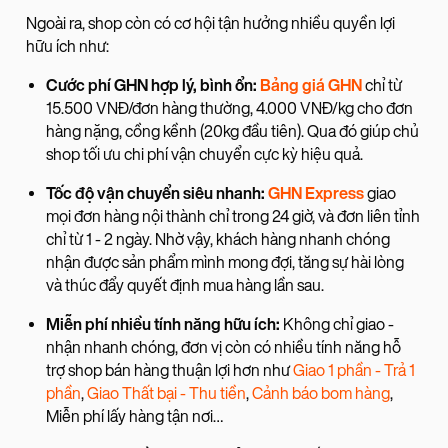
Ngoài ra, shop còn có cơ hội tận hưởng nhiều quyền lợi
hữu ích như:
Cước phí GHN hợp lý, bình ổn:
Bảng giá GHN
chỉ từ
15.500 VNĐ/đơn hàng thường, 4.000 VNĐ/kg cho đơn
hàng nặng, cồng kềnh (20kg đầu tiên). Qua đó giúp chủ
shop tối ưu chi phí vận chuyển cực kỳ hiệu quả.
Tốc độ vận chuyển siêu nhanh:
GHN Express
giao
mọi đơn hàng nội thành chỉ trong 24 giờ, và đơn liên tỉnh
chỉ từ 1 - 2 ngày. Nhờ vậy, khách hàng nhanh chóng
nhận được sản phẩm mình mong đợi, tăng sự hài lòng
và thúc đẩy quyết định mua hàng lần sau.
Miễn phí nhiều tính năng hữu ích:
Không chỉ giao -
nhận nhanh chóng, đơn vị còn có nhiều tính năng hỗ
trợ shop bán hàng thuận lợi hơn như
Giao 1 phần - Trả 1
phần
,
Giao Thất bại - Thu tiền
,
Cảnh báo bom hàng
,
Miễn phí lấy hàng tận nơi…