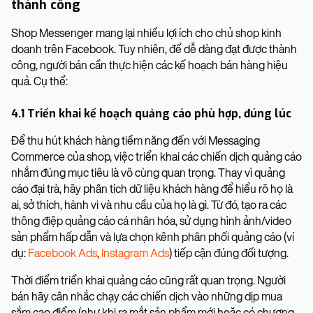
thành công
Shop Messenger mang lại nhiều lợi ích cho chủ shop kinh
doanh trên Facebook. Tuy nhiên, để dễ dàng đạt được thành
công, người bán cần thực hiện các kế hoạch bán hàng hiệu
quả. Cụ thể:
4.1 Triển khai kế hoạch quảng cáo phù hợp, đúng lúc
Để thu hút khách hàng tiềm năng đến với Messaging
Commerce của shop, việc triển khai các chiến dịch quảng cáo
nhắm đúng mục tiêu là vô cùng quan trọng. Thay vì quảng
cáo đại trà, hãy phân tích dữ liệu khách hàng để hiểu rõ họ là
ai, sở thích, hành vi và nhu cầu của họ là gì. Từ đó, tạo ra các
thông điệp quảng cáo cá nhân hóa, sử dụng hình ảnh/video
sản phẩm hấp dẫn và lựa chọn kênh phân phối quảng cáo (ví
dụ:
Facebook Ads
,
Instagram Ads
) tiếp cận đúng đối tượng.
Thời điểm triển khai quảng cáo cũng rất quan trọng. Người
bán hãy cân nhắc chạy các chiến dịch vào những dịp mua
sắm cao điểm (như khi ra mắt sản phẩm mới hoặc có chương