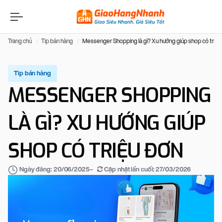
Trang chủ
Tip bán hàng
Messenger Shopping là gì? Xu hướng giúp shop có triệu
Tip bán hàng
MESSENGER SHOPPING
LÀ GÌ? XU HƯỚNG GIÚP
SHOP CÓ TRIỆU ĐƠN
–
Cập nhật lần cuối:
27/03/2026
Ngày đăng:
20/06/2025