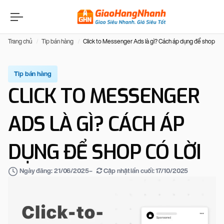
Trang chủ
Tip bán hàng
Click to Messenger Ads là gì? Cách áp dụng để shop có l
Tip bán hàng
CLICK TO MESSENGER
ADS LÀ GÌ? CÁCH ÁP
DỤNG ĐỂ SHOP CÓ LỜI
–
Cập nhật lần cuối:
17/10/2025
Ngày đăng:
21/06/2025