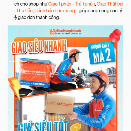
ích cho shop như
Giao 1 phần - Trả 1 phần
,
Giao Thất bại
- Thu tiền
,
Cảnh báo bom hàng
… giúp shop nâng cao tỷ
lệ giao đơn thành công.