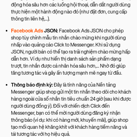
động hóa sâu hơn các luồng hội thoại, dẫn dắt người dùng
thực hiện một hành động nào đó (như đặt đơn, cung cấp
thông tin liên hệ,...).
Facebook Ads
JSON:
Facebook Ads JSON cho phép
shop tùy chỉnh mẫu tin nhắn chào mừng khi người dùng
nhấp vào quảng cáo Click to Messenger. Khi sử dụng
JSON, người bán có thể tạo ra trải nghiệm chào mừng hấp
dẫn hơn. Ví dụ như hiển thị danh sách sản phẩm dạng
trượt, tin nhắn được cá nhân hóa sâu hơn,... Nhờ đó giúp
tăng tương tác và gây ấn tượng mạnh mẽ ngay từ đầu.
Thông báo định kỳ:
Đây là tính năng của Nền tảng
Messenger giúp shop gửi một tin nhắn theo dõi cho khách
hàng ngoài cửa sổ nhắn tin tiêu chuẩn 24 giờ (sau khi được
người dùng đồng ý). Đối với chiến dịch Click đến
Messenger, bạn có thể mời người dùng đăng ký nhận
thông báo (ví dụ: khi có hàng mới, khuyến mãi), giúp shop
tạo mối quan hệ khăng khít với khách hàng tiềm năng và
tái tương tác với họ hiệu quả.