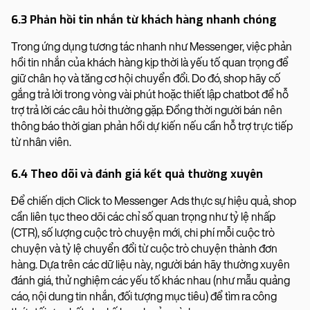
6.3 Phản hồi tin nhắn từ khách hàng nhanh chóng
Trong ứng dụng tương tác nhanh như Messenger, việc phản
hồi tin nhắn của khách hàng kịp thời là yếu tố quan trọng để
giữ chân họ và tăng cơ hội chuyển đổi. Do đó, shop hãy cố
gắng trả lời trong vòng vài phút hoặc thiết lập chatbot để hỗ
trợ trả lời các câu hỏi thường gặp. Đồng thời người bán nên
thông báo thời gian phản hồi dự kiến nếu cần hỗ trợ trực tiếp
từ nhân viên.
6.4 Theo dõi và đánh giá kết quả thường xuyên
Để chiến dịch Click to Messenger Ads thực sự hiệu quả, shop
cần liên tục theo dõi các chỉ số quan trọng như tỷ lệ nhấp
(CTR), số lượng cuộc trò chuyện mới, chi phí mỗi cuộc trò
chuyện và tỷ lệ chuyển đổi từ cuộc trò chuyện thành đơn
hàng. Dựa trên các dữ liệu này, người bán hãy thường xuyên
đánh giá, thử nghiệm các yếu tố khác nhau (như mẫu quảng
cáo, nội dung tin nhắn, đối tượng mục tiêu) để tìm ra công