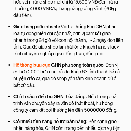
hợp với những shop mới chỉ từ 15.500 VNĐ/đơn hàng
thường, 4.000 VNĐ/kg hàng nặng, cồng kềnh (20kg
đầu tiên).
Giao hàng siêu nhanh:
Với hệ thống kho GHN phân
loại tự động hiện đại bậc nhất, đơn vị cam kết giao
nhanh trong 24 giờ với đơn nội thành, 1 - 2 ngày đơn liên
tỉnh. Qua đó giúp shop làm hài lòng khách hàng vì quy
trình chuyên nghiệp, giao đúng hẹn, đúng nơi.
Hệ thống bưu cục
GHN phủ sóng toàn quốc:
Đơn vị
có hơn 2000 bưu cục trải dài khắp 63 tỉnh thành kể cả
huyện đảo xa, qua đó shop yên tâm kinh doanh dù ở
bất cứ đâu.
Chính sách đền bù GHN thỏa đáng:
Nếu trong quá
trình vận chuyển xảy ra vấn đề thất thoát, hư hỏng,
công ty cam kết bồi thường lên đến 5.000.000 đồng.
Có nhiều tính năng hỗ trợ bán hàng:
Bên cạnh giao -
nhận hàng hóa, GHN còn mang đến nhiều dịch vụ tiện