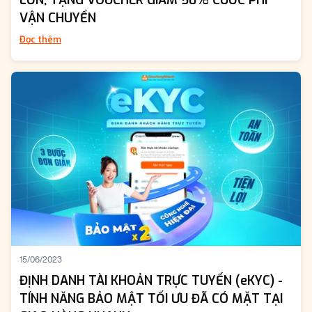
LỚN, TẶNG VOUCHER GIẢM 50% CƯỚC PHÍ
VẬN CHUYỂN
Đọc thêm
15/06/2023
ĐỊNH DANH TÀI KHOẢN TRỰC TUYẾN (eKYC) -
TÍNH NĂNG BẢO MẬT TỐI ƯU ĐÃ CÓ MẶT TẠI