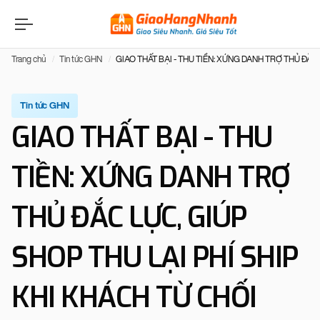
Trang chủ
Tin tức GHN
GIAO THẤT BẠI - THU TIỀN: XỨNG DANH TRỢ THỦ ĐẮC
Tin tức GHN
GIAO THẤT BẠI - THU
TIỀN: XỨNG DANH TRỢ
THỦ ĐẮC LỰC, GIÚP
SHOP THU LẠI PHÍ SHIP
KHI KHÁCH TỪ CHỐI