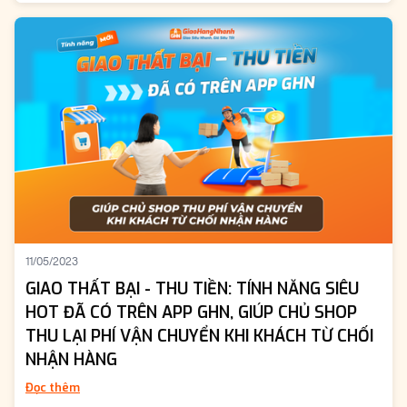
11/05/2023
GIAO THẤT BẠI - THU TIỀN: TÍNH NĂNG SIÊU
HOT ĐÃ CÓ TRÊN APP GHN, GIÚP CHỦ SHOP
THU LẠI PHÍ VẬN CHUYỂN KHI KHÁCH TỪ CHỐI
NHẬN HÀNG
Đọc thêm