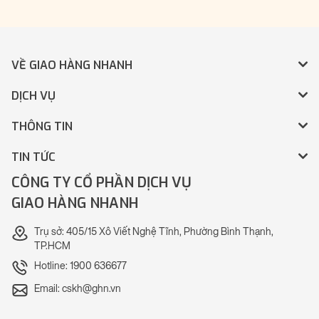
VỀ GIAO HÀNG NHANH
DỊCH VỤ
THÔNG TIN
TIN TỨC
CÔNG TY CỔ PHẦN DỊCH VỤ
GIAO HÀNG NHANH
Trụ sở: 405/15 Xô Viết Nghệ Tĩnh, Phường Bình Thạnh,
TP.HCM
Hotline: 1900 636677
Email: cskh@ghn.vn