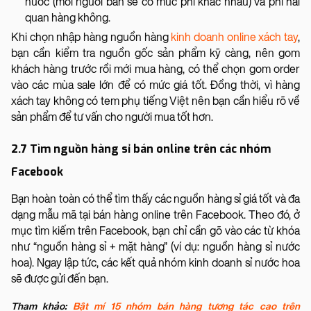
nước (mỗi người bán sẽ có mức phí khác nhau) và phí hải
quan hàng không.
Khi chọn nhập hàng nguồn hàng
kinh doanh online xách tay
,
bạn cần kiểm tra nguồn gốc sản phẩm kỹ càng, nên gom
khách hàng trước rồi mới mua hàng, có thể chọn gom order
vào các mùa sale lớn để có mức giá tốt. Đồng thời, vì hàng
xách tay không có tem phụ tiếng Việt nên bạn cần hiểu rõ về
sản phẩm để tư vấn cho người mua tốt hơn.
2.7 Tìm nguồn hàng sỉ bán online trên các nhóm
Facebook
Bạn hoàn toàn có thể tìm thấy các nguồn hàng sỉ giá tốt và đa
dạng mẫu mã tại bán hàng online trên Facebook. Theo đó, ở
mục tìm kiếm trên Facebook, bạn chỉ cần gõ vào các từ khóa
như “nguồn hàng sỉ + mặt hàng” (ví dụ: nguồn hàng sỉ nước
hoa). Ngay lập tức, các kết quả nhóm kinh doanh sỉ nước hoa
sẽ được gửi đến bạn.
Tham khảo:
Bật mí 15 nhóm bán hàng tương tác cao trên