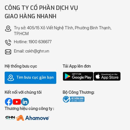
CÔNG TY CỔ PHẦN DỊCH VỤ
GIAO HÀNG NHANH
Trụ sở: 405/15 Xô Viết Nghệ Tĩnh, Phường Bình Thạnh,
TP.HCM
Hotline: 1900 636677
Email: cskh@ghn.vn
Hệ thống bưu cục
Tải App lên đơn
Tìm bưu cục gần bạn
Kết nối với chúng tôi
Bộ Công Thương:
Thương hiệu cùng công ty :