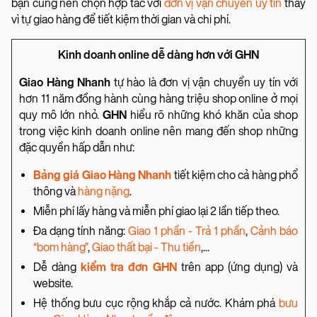
bạn cũng nên chọn hợp tác với
đơn vị vận chuyển uy tín
thay
vì tự giao hàng để tiết kiệm thời gian và chi phí.
Kinh doanh online dễ dàng hơn với GHN
Giao Hàng Nhanh
tự hào là đơn vị vận chuyển uy tín với
hơn 11 năm đồng hành cùng hàng triệu shop online ở mọi
quy mô lớn nhỏ.
GHN
hiểu rõ những khó khăn của shop
trong việc kinh doanh online nên mang đến shop những
đặc quyền hấp dẫn như:
Bảng giá Giao Hàng Nhanh
tiết kiệm cho cả hàng phổ
thông và
hàng nặng
.
Miễn phí lấy hàng và miễn phí giao lại 2 lần tiếp theo.
Đa dạng tính năng:
Giao 1 phần - Trả 1 phần
,
Cảnh báo
“bom hàng”
,
Giao thất bại - Thu tiền
,...
Dễ dàng
kiểm tra đơn GHN
trên app (ứng dụng) và
website.
Hệ thống bưu cục rộng khắp cả nước. Khám phá
bưu