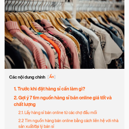
Các nội dung chính
[
Ẩn
]
1. Trước khi đặt hàng sỉ cần làm gì?
2. Gợi ý 7 tìm nguồn hàng sỉ bán online giá tốt và
chất lượng
2.1. Lấy hàng sỉ bán online từ các chợ đầu mối
2.2 Tìm nguồn hàng bán online bằng cách liên hệ với nhà
sản xuất/đại lý bán sỉ