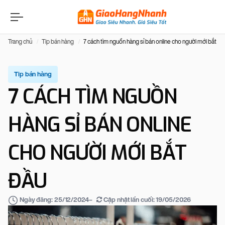
Trang chủ
Tip bán hàng
7 cách tìm nguồn hàng sỉ bán online cho người mới bắt đầ
Tip bán hàng
7 CÁCH TÌM NGUỒN
HÀNG SỈ BÁN ONLINE
CHO NGƯỜI MỚI BẮT
ĐẦU
–
Cập nhật lần cuối:
19/05/2026
Ngày đăng:
25/12/2024