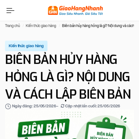
Trang chủ
Kiến thức giao hàng
Biên bản hủy hàng hỏng là gì? Nội dung và cách lậ
Kiến thức giao hàng
BIÊN BẢN HỦY HÀNG
HỎNG LÀ GÌ? NỘI DUNG
VÀ CÁCH LẬP BIÊN BẢN
–
Cập nhật lần cuối:
25/05/2026
Ngày đăng:
25/05/2026