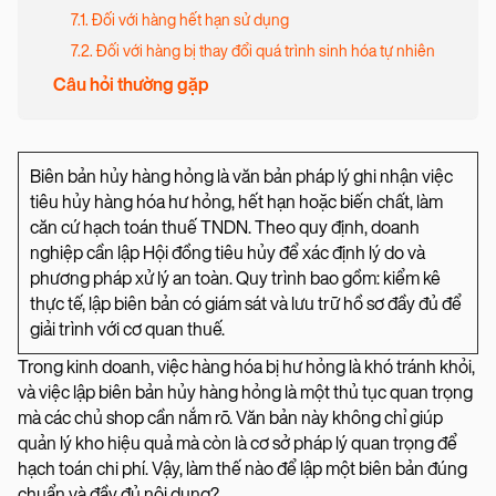
7.1. Đối với hàng hết hạn sử dụng
7.2. Đối với hàng bị thay đổi quá trình sinh hóa tự nhiên
Câu hỏi thường gặp
Biên bản hủy hàng hỏng là văn bản pháp lý ghi nhận việc
tiêu hủy hàng hóa hư hỏng, hết hạn hoặc biến chất, làm
căn cứ hạch toán thuế TNDN. Theo quy định, doanh
nghiệp cần lập Hội đồng tiêu hủy để xác định lý do và
phương pháp xử lý an toàn. Quy trình bao gồm: kiểm kê
thực tế, lập biên bản có giám sát và lưu trữ hồ sơ đầy đủ để
giải trình với cơ quan thuế.
Trong kinh doanh, việc hàng hóa bị hư hỏng là khó tránh khỏi,
và việc lập biên bản hủy hàng hỏng là một thủ tục quan trọng
mà các chủ shop cần nắm rõ. Văn bản này không chỉ giúp
quản lý kho hiệu quả mà còn là cơ sở pháp lý quan trọng để
hạch toán chi phí. Vậy, làm thế nào để lập một biên bản đúng
chuẩn và đầy đủ nội dung?