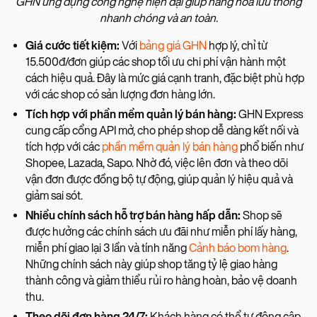
GHN ứng dụng công nghệ hiện đại giúp hàng hóa lưu thông
nhanh chóng và an toàn.
Giá cước tiết kiệm:
Với
bảng giá GHN
hợp lý, chỉ từ
15.500đ/đơn giúp các shop tối ưu chi phí vận hành một
cách hiệu quả. Đây là mức giá cạnh tranh, đặc biệt phù hợp
với các shop có sản lượng đơn hàng lớn.
Tích hợp với phần mềm quản lý bán hàng:
GHN Express
cung cấp cổng API mở, cho phép shop dễ dàng kết nối và
tích hợp với các
phần mềm quản lý bán hàng
phổ biến như
Shopee, Lazada, Sapo. Nhờ đó, việc lên đơn và theo dõi
vận đơn được đồng bộ tự động, giúp quản lý hiệu quả và
giảm sai sót.
Nhiều chính sách hỗ trợ bán hàng hấp dẫn:
Shop sẽ
được hưởng các chính sách ưu đãi như miễn phí lấy hàng,
miễn phí giao lại 3 lần và tính năng
Cảnh báo bom hàng
.
Những chính sách này giúp shop tăng tỷ lệ giao hàng
thành công và giảm thiểu rủi ro hàng hoàn, bảo vệ doanh
thu.
Theo dõi đơn hàng 24/7:
Khách hàng có thể tự động cập