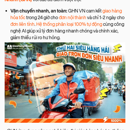
Vận chuyển nhanh, an toàn:
GHN VN cam kết
giao hàng
hỏa tốc
trong 24 giờ cho
đơn nội thành
và chỉ 1-2 ngày cho
đơn liên tỉnh
.
Hệ thống phân loại 100% tự động
cùng công
nghệ AI giúp xử lý đơn hàng nhanh chóng và chính xác,
giảm thiểu rủi ro hư hỏng.