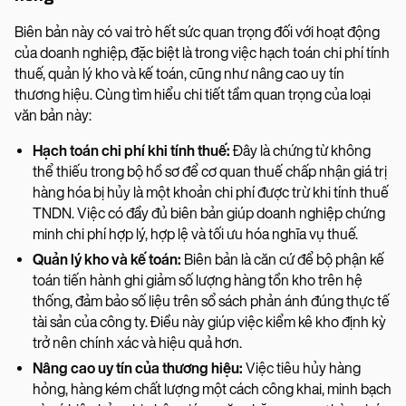
Biên bản này có vai trò hết sức quan trọng đối với hoạt động
của doanh nghiệp, đặc biệt là trong việc hạch toán chi phí tính
thuế, quản lý kho và kế toán, cũng như nâng cao uy tín
thương hiệu. Cùng tìm hiểu chi tiết tầm quan trọng của loại
văn bản này:
Hạch toán chi phí khi tính thuế:
Đây là chứng từ không
thể thiếu trong bộ hồ sơ để cơ quan thuế chấp nhận giá trị
hàng hóa bị hủy là một khoản chi phí được trừ khi tính thuế
TNDN. Việc có đầy đủ biên bản giúp doanh nghiệp chứng
minh chi phí hợp lý, hợp lệ và tối ưu hóa nghĩa vụ thuế.
Quản lý kho và kế toán:
Biên bản là căn cứ để bộ phận kế
toán tiến hành ghi giảm số lượng hàng tồn kho trên hệ
thống, đảm bảo số liệu trên sổ sách phản ánh đúng thực tế
tài sản của công ty. Điều này giúp việc kiểm kê kho định kỳ
trở nên chính xác và hiệu quả hơn.
Nâng cao uy tín của thương hiệu:
Việc tiêu hủy hàng
hỏng, hàng kém chất lượng một cách công khai, minh bạch