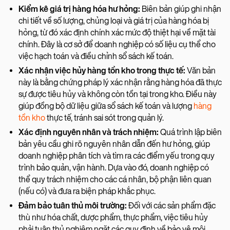
Kiểm kê giá trị hàng hóa hư hỏng:
Biên bản giúp ghi nhận
chi tiết về số lượng, chủng loại và giá trị của hàng hóa bị
hỏng, từ đó xác định chính xác mức độ thiệt hại về mặt tài
chính. Đây là cơ sở để doanh nghiệp có số liệu cụ thể cho
việc hạch toán và điều chỉnh sổ sách kế toán.
Xác nhận việc hủy hàng tồn kho trong thực tế:
Văn bản
này là bằng chứng pháp lý xác nhận rằng hàng hóa đã thực
sự được tiêu hủy và không còn tồn tại trong kho. Điều này
giúp đồng bộ dữ liệu giữa sổ sách kế toán và lượng
hàng
tồn kho
thực tế, tránh sai sót trong quản lý.
Xác định nguyên nhân và trách nhiệm:
Quá trình lập biên
bản yêu cầu ghi rõ nguyên nhân dẫn đến hư hỏng, giúp
doanh nghiệp phân tích và tìm ra các điểm yếu trong quy
trình bảo quản, vận hành. Dựa vào đó, doanh nghiệp có
thể quy trách nhiệm cho các cá nhân, bộ phận liên quan
(nếu có) và đưa ra biện pháp khắc phục.
Đảm bảo tuân thủ môi trường:
Đối với các sản phẩm đặc
thù như hóa chất, dược phẩm, thực phẩm, việc tiêu hủy
phải tuân thủ nghiêm ngặt các quy định về bảo vệ môi