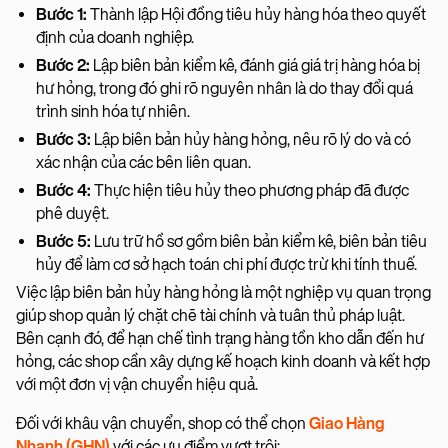
Bước 1:
Thành lập Hội đồng tiêu hủy hàng hóa theo quyết
định của doanh nghiệp.
Bước 2:
Lập biên bản kiểm kê, đánh giá giá trị hàng hóa bị
hư hỏng, trong đó ghi rõ nguyên nhân là do thay đổi quá
trình sinh hóa tự nhiên.
Bước 3:
Lập biên bản hủy hàng hỏng, nêu rõ lý do và có
xác nhận của các bên liên quan.
Bước 4:
Thực hiện tiêu hủy theo phương pháp đã được
phê duyệt.
Bước 5:
Lưu trữ hồ sơ gồm biên bản kiểm kê, biên bản tiêu
hủy để làm cơ sở hạch toán chi phí được trừ khi tính thuế.
Việc lập biên bản hủy hàng hỏng là một nghiệp vụ quan trọng
giúp shop quản lý chặt chẽ tài chính và tuân thủ pháp luật.
Bên cạnh đó, để hạn chế tình trạng hàng tồn kho dẫn đến hư
hỏng, các shop cần xây dựng kế hoạch kinh doanh và kết hợp
với một đơn vị vận chuyển hiệu quả.
Đối với khâu vận chuyển, shop có thể chọn
Giao Hàng
Nhanh (GHN)
với các ưu điểm vượt trội: