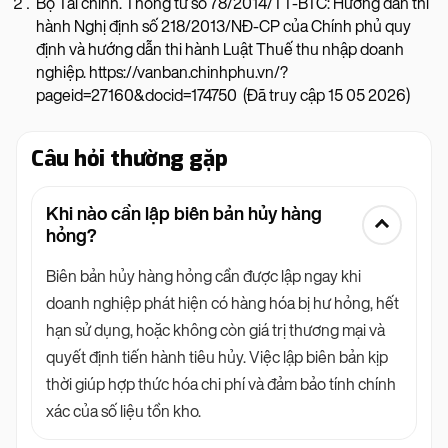
Bộ Tài chính. Thông tư số 78/2014/TT-BTC: Hướng dẫn thi
hành Nghị định số 218/2013/NĐ-CP của Chính phủ quy
định và hướng dẫn thi hành Luật Thuế thu nhập doanh
nghiệp. https://vanban.chinhphu.vn/?
pageid=27160&docid=174750 (Đã truy cập 15 05 2026)
Câu hỏi thường gặp
Khi nào cần lập biên bản hủy hàng
hỏng?
Biên bản hủy hàng hỏng cần được lập ngay khi
doanh nghiệp phát hiện có hàng hóa bị hư hỏng, hết
hạn sử dụng, hoặc không còn giá trị thương mại và
quyết định tiến hành tiêu hủy. Việc lập biên bản kịp
thời giúp hợp thức hóa chi phí và đảm bảo tính chính
xác của số liệu tồn kho.