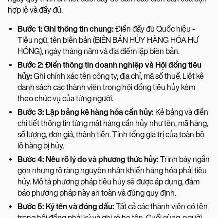
hợp lệ và đầy đủ.
Bước 1: Ghi thông tin chung:
Điền đầy đủ Quốc hiệu -
Tiêu ngữ, tên biên bản (BIÊN BẢN HỦY HÀNG HÓA HƯ
HỎNG), ngày tháng năm và địa điểm lập biên bản.
Bước 2: Điền thông tin doanh nghiệp và Hội đồng tiêu
hủy:
Ghi chính xác tên công ty, địa chỉ, mã số thuế. Liệt kê
danh sách các thành viên trong hội đồng tiêu hủy kèm
theo chức vụ của từng người.
Bước 3: Lập bảng kê hàng hóa cần hủy:
Kẻ bảng và điền
chi tiết thông tin từng mặt hàng cần hủy như tên, mã hàng,
số lượng, đơn giá, thành tiền. Tính tổng giá trị của toàn bộ
lô hàng bị hủy.
Bước 4: Nêu rõ lý do và phương thức hủy:
Trình bày ngắn
gọn nhưng rõ ràng nguyên nhân khiến hàng hóa phải tiêu
hủy. Mô tả phương pháp tiêu hủy sẽ được áp dụng, đảm
bảo phương pháp này an toàn và đúng quy định.
Bước 5: Ký tên và đóng dấu:
Tất cả các thành viên có tên
trong hội đồng phải ký và ghi rõ họ tên. Cuối cùng, người