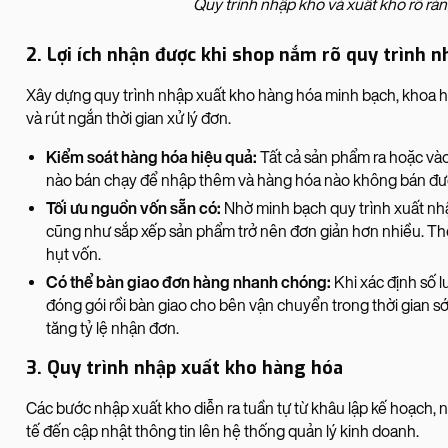
Quy trình nhập kho và xuất kho rõ rà
2. Lợi ích nhận được khi shop nắm rõ quy trình 
Xây dựng quy trình nhập xuất kho hàng hóa minh bạch, khoa học
và rút ngắn thời gian xử lý đơn.
Kiểm soát hàng hóa hiệu quả:
Tất cả sản phẩm ra hoặc vào
nào bán chạy để nhập thêm và hàng hóa nào không bán đượ
Tối ưu nguồn vốn sẵn có:
Nhờ minh bạch quy trình xuất nhập
cũng như sắp xếp sản phẩm trở nên đơn giản hơn nhiều. T
hụt vốn.
Có thể bàn giao đơn hàng nhanh chóng:
Khi xác định số l
đóng gói rồi bàn giao cho bên vận chuyển trong thời gian sớ
tăng tỷ lệ nhận đơn.
3. Quy trình nhập xuất kho hàng hóa
Các bước nhập xuất kho diễn ra tuần tự từ khâu lập kế hoạch, n
tế đến cập nhật thông tin lên hệ thống quản lý kinh doanh.