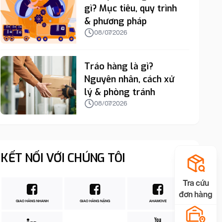
gì? Mục tiêu, quy trình
& phương pháp
08/07/2026
Tráo hàng là gì?
Nguyên nhân, cách xử
lý & phòng tránh
08/07/2026
KẾT NỐI VỚI CHÚNG TÔI
Tra cứu
đơn hàng
GIAO HÀNG NHANH
GIAO HÀNG NẶNG
AHAMOVE