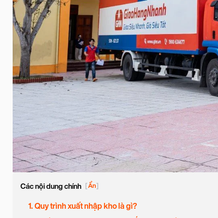
Các nội dung chính
[
Ẩn
]
1. Quy trình xuất nhập kho là gì?