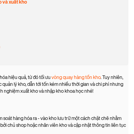
o và xuất kho
h
hóa hiệu quả, từ đó tối ưu
vòng quay hàng tồn kho
. Tuy nhiên,
 quản lý kho, dẫn tới tốn kém nhiều thời gian và chi phí nhưng
kinh nghiệm xuất kho và nhập kho khoa học nhé!
ểm soát hàng hóa ra - vào kho lưu trữ một cách chặt chẽ nhằm
 bởi chủ shop hoặc nhân viên kho và cập nhật thông tin liên tục