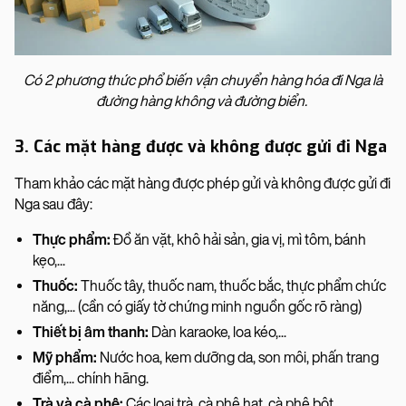
Có 2 phương thức phổ biến vận chuyển hàng hóa đi Nga là
đường hàng không và đường biển.
3. Các mặt hàng được và không được gửi đi Nga
Tham khảo các mặt hàng được phép gửi và không được gửi đi
Nga sau đây:
Thực phẩm:
Đồ ăn vặt, khô hải sản, gia vị, mì tôm, bánh
kẹo,...
Thuốc:
Thuốc tây, thuốc nam, thuốc bắc, thực phẩm chức
năng,... (cần có giấy tờ chứng minh nguồn gốc rõ ràng)
Thiết bị âm thanh:
Dàn karaoke, loa kéo,...
Mỹ phẩm:
Nước hoa, kem dưỡng da, son môi, phấn trang
điểm,... chính hãng.
Trà và cà phê:
Các loại trà, cà phê hạt, cà phê bột,...