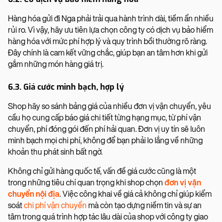
Hàng hóa gửi đi Nga phải trải qua hành trình dài, tiềm ẩn nhiều
rủi ro. Vì vậy, hãy ưu tiên lựa chọn công ty có dịch vụ bảo hiểm
hàng hóa với mức phí hợp lý và quy trình bồi thường rõ ràng.
Đây chính là cam kết vững chắc, giúp bạn an tâm hơn khi gửi
gắm những món hàng giá trị.
6.3. Giá cước minh bạch, hợp lý
Shop hãy so sánh bảng giá của nhiều đơn vị vận chuyển, yêu
cầu họ cung cấp báo giá chi tiết từng hạng mục, từ phí vận
chuyển, phí đóng gói đến phí hải quan. Đơn vị uy tín sẽ luôn
minh bạch mọi chi phí, không để bạn phải lo lắng về những
khoản thu phát sinh bất ngờ.
Không chỉ gửi hàng quốc tế, vấn đề giá cước cũng là một
trong những tiêu chí quan trọng khi shop chọn
đơn vị vận
chuyển nội địa
. Việc công khai về giá cả không chỉ giúp kiểm
soát
chi phí vận chuyển
mà còn tạo dựng niềm tin và sự an
tâm trong quá trình hợp tác lâu dài của shop với công ty giao