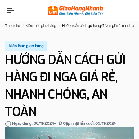
Trang chủ
Kiến thức giao hàng
Hướng dẫn cách gửi hàng đi Nga giá rẻ, nhanh chón
Kiến thức giao hàng
HƯỚNG DẪN CÁCH GỬI
HÀNG ĐI NGA GIÁ RẺ,
NHANH CHÓNG, AN
TOÀN
–
Cập nhật lần cuối:
05/11/2024
Ngày đăng:
06/11/2024