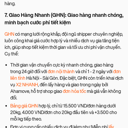
hàng.
7. Giao Hàng Nhanh (GHN): Giao hàng nhanh chóng,
minh bạch cước phí tiết kiệm
GHN
có mạng lưới rộng khắp, đội ngũ shipper chuyên nghiệp,
luôn công khai giá cước hợp lý và nhiều dịch vụ gia tăng tiện
ích, giúp shop tiết kiệm thời gian và tối ưu chi phí vận chuyển.
Cụ thể:
Thời gian vận chuyển cực kỳ nhanh chóng, giao hàng
trong 24 giờ đối với
đơn nội thành
và chỉ 1 - 2 ngày với
đơn
liên tỉnh
Hà Nội - Sài Gòn. Đặc biệt, GHN còn triển khai dịch
vụ
X2 NHANH
, đến lấy hàng và giao trong ngày bởi
Ahamove, hỗ trợ shop giao
đơn hỏa tốc
mà giá vẫn không
đổi.
Bảng giá GHN
hợp lý, chỉ từ 15.500 VND/đơn hàng dưới
20kg, 4.000 VND/đơn cho 20kg đầu tiên và +3.500 cho
mỗi kg tiếp theo.
Đơn vị cung cấp nhiều dịch vụ đi kèm như Miễn phí
lấy