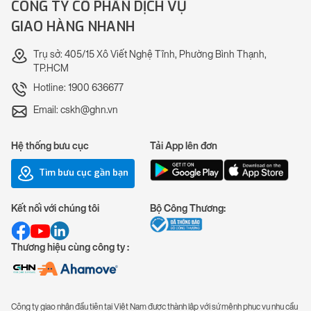
CÔNG TY CỔ PHẦN DỊCH VỤ
GIAO HÀNG NHANH
Trụ sở: 405/15 Xô Viết Nghệ Tĩnh, Phường Bình Thạnh,
TP.HCM
Hotline: 1900 636677
Email: cskh@ghn.vn
Hệ thống bưu cục
Tải App lên đơn
Tìm bưu cục gần bạn
Kết nối với chúng tôi
Bộ Công Thương:
Thương hiệu cùng công ty :
Công ty giao nhận đầu tiên tại Việt Nam được thành lập với sứ mệnh phục vụ nhu cầu