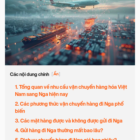
Các nội dung chính
[
Ẩn
]
1. Tổng quan về nhu cầu vận chuyển hàng hóa Việt
Nam sang Nga hiện nay
2. Các phương thức vận chuyển hàng đi Nga phổ
biến
3. Các mặt hàng được và không được gửi đi Nga
4. Gửi hàng đi Nga thường mất bao lâu?