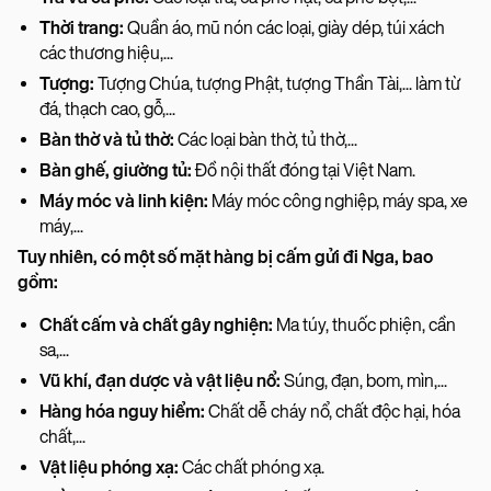
Thời trang:
Quần áo, mũ nón các loại, giày dép, túi xách
các thương hiệu,...
Tượng:
Tượng Chúa, tượng Phật, tượng Thần Tài,... làm từ
đá, thạch cao, gỗ,...
Bàn thờ và tủ thờ:
Các loại bàn thờ, tủ thờ,...
Bàn ghế, giường tủ:
Đồ nội thất đóng tại Việt Nam.
Máy móc và linh kiện:
Máy móc công nghiệp, máy spa, xe
máy,...
Tuy nhiên, có một số mặt hàng bị cấm gửi đi Nga, bao
gồm:
Chất cấm và chất gây nghiện:
Ma túy, thuốc phiện, cần
sa,...
Vũ khí, đạn dược và vật liệu nổ:
Súng, đạn, bom, mìn,...
Hàng hóa nguy hiểm:
Chất dễ cháy nổ, chất độc hại, hóa
chất,...
Vật liệu phóng xạ:
Các chất phóng xạ.