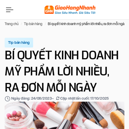
Trang chủ
Tip bán hàng
Bí quyết kinh doanh mỹ phẩm lời nhiều, ra đơn mỗi ngày
Tip bán hàng
BÍ QUYẾT KINH DOANH
MỸ PHẨM LỜI NHIỀU,
RA ĐƠN MỖI NGÀY
–
Cập nhật lần cuối:
17/10/2025
Ngày đăng:
24/08/2023