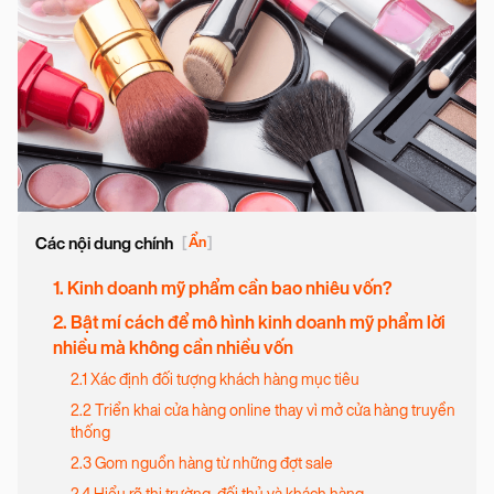
Các nội dung chính
[
Ẩn
]
1. Kinh doanh mỹ phẩm cần bao nhiêu vốn?
2. Bật mí cách để mô hình kinh doanh mỹ phẩm lời
nhiều mà không cần nhiều vốn
2.1 Xác định đối tượng khách hàng mục tiêu
2.2 Triển khai cửa hàng online thay vì mở cửa hàng truyền
thống
2.3 Gom nguồn hàng từ những đợt sale