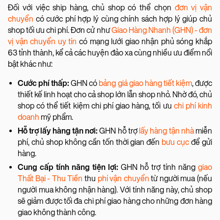
Đối với việc ship hàng, chủ shop có thể chọn
đơn vị vận
chuyển
có cước phí hợp lý cùng chính sách hợp lý giúp chủ
shop tối ưu chi phí. Đơn cử như
Giao Hàng Nhanh (GHN) - đơn
vị vận chuyển uy tín
có mạng lưới giao nhận phủ sóng khắp
63 tỉnh thành, kể cả các huyện đảo xa cùng nhiều ưu điểm nổi
bật khác như:
Cước phí thấp:
GHN có
bảng giá giao hàng tiết kiệm
, được
thiết kế linh hoạt cho cả shop lớn lẫn shop nhỏ. Nhờ đó, chủ
shop có thể tiết kiệm chi phí giao hàng, tối ưu
chi phí kinh
doanh
mỹ phẩm.
Hỗ trợ lấy hàng tận nơi:
GHN hỗ trợ
lấy hàng tận nhà
miễn
phí, chủ shop không cần tốn thời gian đến
bưu cục
để gửi
hàng.
Cung cấp tính năng tiện lợi:
GHN hỗ trợ tính năng
giao
Thất Bại - Thu Tiền
thu
phí vận chuyển
từ người mua (nếu
người mua không nhận hàng). Với tính năng này, chủ shop
sẽ giảm được tối đa chi phí giao hàng cho những đơn hàng
giao không thành công.