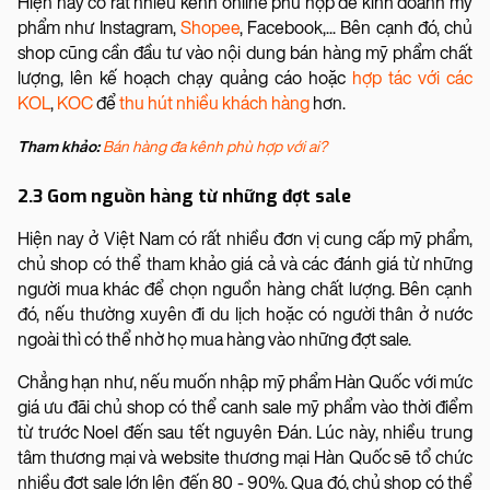
Hiện nay có rất nhiều kênh online phù hợp để kinh doanh mỹ
phẩm như Instagram,
Shopee
, Facebook,... Bên cạnh đó, chủ
shop cũng cần đầu tư vào nội dung bán hàng mỹ phẩm chất
lượng, lên kế hoạch chạy quảng cáo hoặc
hợp tác với các
KOL
,
KOC
để
thu hút nhiều khách hàng
hơn.
Tham khảo:
Bán hàng đa kênh phù hợp với ai?
2.3 Gom nguồn hàng từ những đợt sale
Hiện nay ở Việt Nam có rất nhiều đơn vị cung cấp mỹ phẩm,
chủ shop có thể tham khảo giá cả và các đánh giá từ những
người mua khác để chọn nguồn hàng chất lượng. Bên cạnh
đó, nếu thường xuyên đi du lịch hoặc có người thân ở nước
ngoài thì có thể nhờ họ mua hàng vào những đợt sale.
Chẳng hạn như, nếu muốn nhập mỹ phẩm Hàn Quốc với mức
giá ưu đãi chủ shop có thể canh sale mỹ phẩm vào thời điểm
từ trước Noel đến sau tết nguyên Đán. Lúc này, nhiều trung
tâm thương mại và website thương mại Hàn Quốc sẽ tổ chức
nhiều đợt sale lớn lên đến 80 - 90%. Qua đó, chủ shop có thể