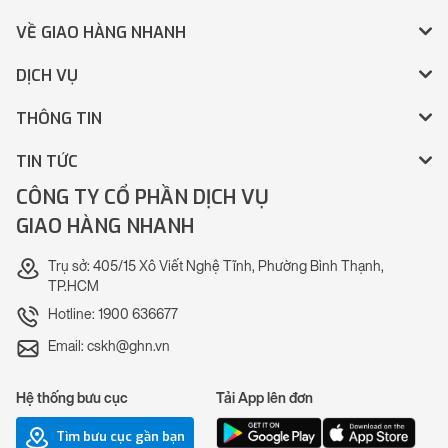
VỀ GIAO HÀNG NHANH
DỊCH VỤ
THÔNG TIN
TIN TỨC
CÔNG TY CỔ PHẦN DỊCH VỤ
GIAO HÀNG NHANH
Trụ sở: 405/15 Xô Viết Nghệ Tĩnh, Phường Bình Thạnh,
TP.HCM
Hotline: 1900 636677
Email: cskh@ghn.vn
Hệ thống bưu cục
Tải App lên đơn
Tìm bưu cục gần bạn