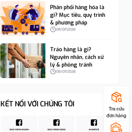
Phân phối hàng hóa là
gì? Mục tiêu, quy trình
& phương pháp
08/07/2026
Tráo hàng là gì?
Nguyên nhân, cách xử
lý & phòng tránh
08/07/2026
KẾT NỐI VỚI CHÚNG TÔI
Tra cứu
đơn hàng
GIAO HÀNG NHANH
GIAO HÀNG NẶNG
AHAMOVE