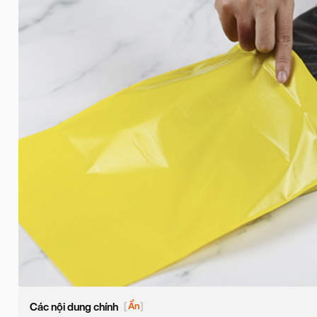
Các nội dung chính
[
Ẩn
]