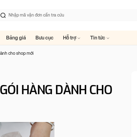
Bảng giá
Bưu cục
Hỗ trợ
Tin tức
 dành cho shop mới
Í GÓI HÀNG DÀNH CHO