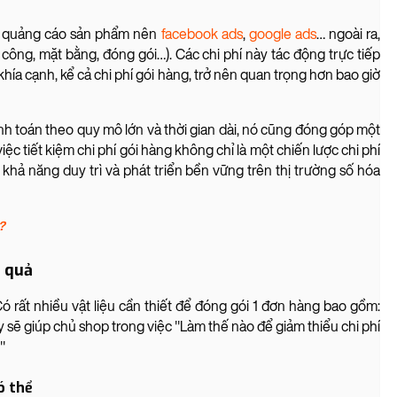
ào quảng cáo sản phẩm nên
facebook ads
,
google ads
… ngoài ra,
công, mặt bằng, đóng gói…). Các chi phí này tác động trực tiếp
 khía cạnh, kể cả chi phí gói hàng, trở nên quan trọng hơn bao giờ
 tính toán theo quy mô lớn và thời gian dài, nó cũng đóng góp một
ệc tiết kiệm chi phí gói hàng không chỉ là một chiến lược chi phí
hả năng duy trì và phát triển bền vững trên thị trường số hóa
?
u quả
Có rất nhiều vật liệu cần thiết để đóng gói 1 đơn hàng bao gồm:
y sẽ giúp chủ shop trong việc "Làm thế nào để giảm thiểu chi phí
"
ó thể