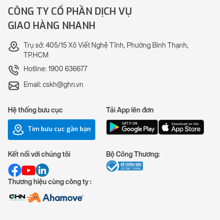
CÔNG TY CỔ PHẦN DỊCH VỤ
GIAO HÀNG NHANH
Trụ sở: 405/15 Xô Viết Nghệ Tĩnh, Phường Bình Thạnh,
TP.HCM
Hotline: 1900 636677
Email: cskh@ghn.vn
Hệ thống bưu cục
Tải App lên đơn
Tìm bưu cục gần bạn
Kết nối với chúng tôi
Bộ Công Thương:
Thương hiệu cùng công ty :