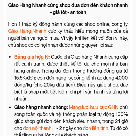
Giao Hàng Nhanh cùng shop đưa đơn đến khách nhanh
- giá tốt - an toàn
Hơn 1 thập kỷ đồng hành cùng các shop online, công ty
Giao Hàng Nhanh
cực kỳ thấu hiểu mong muốn của cả
người bán và người mua. Vì vậy khi liên kết với đơn vị này,
chủ shop có cơ hội nhận được những quyền lợi sau:
Bảng giá hợp lý
:
Cước phí Giao hàng Nhanh cung cấp
rất cạnh tranh, được thiết kế tối ưu cho mọi nhà bán
hàng online. Trong đó, đơn thông thường đồng giá từ
15.5K/đơn; còn đơn nặng ký, cồng kềnh áp dụng 4.000
đồng/kg (cho 20kg đầu tiên). Điều này giúp shop, đặc
biệt là shop mới, tiết kiệm chi phí vận hành và tăng lợi
nhuận.
Giao hàng nhanh chóng:
Mạng lưới bưu cục GHN
phủ
sóng toàn quốc và hệ thống phân loại tự động 100%
giúp shop gửi đơn đến khách siêu nhanh, trong 24 giờ
cho
đơn nội thành
, 1 - 2 ngày cho
đơn liên tỉnh
. Từ đó có
thể tăng sự hài lòng của khách hàng.