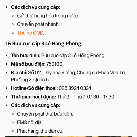
Các dịch vụ cung cấp:
Gửi thư, hàng hóa trong nước.
Chuyển phát nhanh.
Thu hộ COD
.
1.6 Bưu cục cấp 3 Lê Hồng Phong
Tên bưu điện:
Bưu cục cấp 3 Lê Hồng Phong
Mã số bưu điện:
750100
Địa chỉ:
Số 011, Dãy nhà 9 tầng, Chung cư Phan Văn Trị,
Phường 2, Quận 5
Hotline/Số điện thoại:
028 3924 0324
Thời gian hoạt động:
Thứ 2 – Thứ 7: 07:30 – 17:30
Các dịch vụ cung cấp:
Chuyển phát thư, bưu kiện.
EMS nội địa.
Phát hàng khu dân cư.