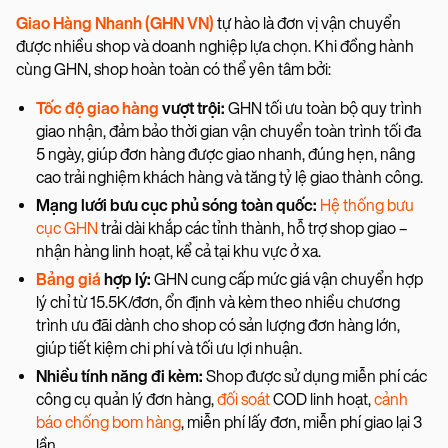
Giao Hàng Nhanh (GHN VN)
tự hào là đơn vị vận chuyển
được nhiều shop và doanh nghiệp lựa chọn. Khi đồng hành
cùng GHN, shop hoàn toàn có thể yên tâm bởi:
Tốc độ giao hàng
vượt trội:
GHN tối ưu toàn bộ quy trình
giao nhận, đảm bảo thời gian vận chuyển toàn trình tối đa
5 ngày, giúp đơn hàng được giao nhanh, đúng hẹn, nâng
cao trải nghiệm khách hàng và tăng tỷ lệ giao thành công.
Mạng lưới bưu cục phủ sóng toàn quốc:
Hệ thống bưu
cục GHN
trải dài khắp các tỉnh thành, hỗ trợ shop giao –
nhận hàng linh hoạt, kể cả tại khu vực ở xa.
Bảng giá
hợp lý:
GHN cung cấp mức giá vận chuyển hợp
lý chỉ từ 15.5K/đơn, ổn định và kèm theo nhiều chương
trình ưu đãi dành cho shop có sản lượng đơn hàng lớn,
giúp tiết kiệm chi phí và tối ưu lợi nhuận.
Nhiều tính năng đi kèm:
Shop được sử dụng miễn phí các
công cụ quản lý đơn hàng,
đối soát
COD linh hoạt,
cảnh
báo chống bom hàng
, miễn phí lấy đơn, miễn phí giao lại 3
lần,...