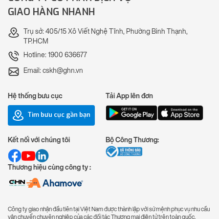
GIAO HÀNG NHANH
Trụ sở: 405/15 Xô Viết Nghệ Tĩnh, Phường Bình Thạnh,
TP.HCM
Hotline: 1900 636677
Email: cskh@ghn.vn
Hệ thống bưu cục
Tải App lên đơn
Tìm bưu cục gần bạn
Kết nối với chúng tôi
Bộ Công Thương:
Thương hiệu cùng công ty :
Công ty giao nhận đầu tiên tại Việt Nam được thành lập với sứ mệnh phục vụ nhu cầu
vận chuyển chuyên nghiệp của các đối tác Thương mại điện tử trên toàn quốc.