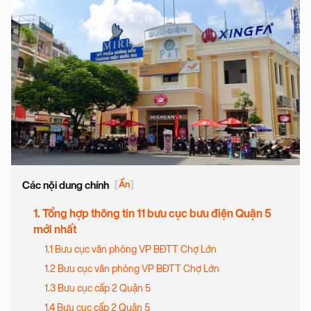
Các nội dung chính
[
Ẩn
]
1. Tổng hợp thông tin 11 bưu cục bưu điện Quận 5
mới nhất
1.1 Bưu cục văn phòng VP BĐTT Chợ Lớn
1.2 Bưu cục văn phòng VP BĐTT Chợ Lớn
1.3 Bưu cục cấp 2 Quận 5
1.4 Bưu cục cấp 2 Quận 5