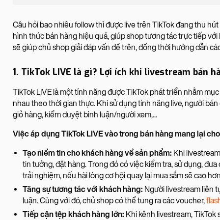
Câu hỏi bao nhiêu follow thì được live trên TikTok đang thu hút
hình thức bán hàng hiệu quả, giúp shop tương tác trực tiếp với
sẽ giúp chủ shop giải đáp vấn đề trên, đồng thời hướng dẫn các
1. TikTok LIVE là gì? Lợi ích khi livestream bán 
TikTok LIVE là một tính năng được TikTok phát triển nhằm mục
nhau theo thời gian thực. Khi sử dụng tính năng live, người bán 
giỏ hàng, kiểm duyệt bình luận/người xem,...
Việc áp dụng TikTok LIVE vào trong bán hàng mang lại cho 
Tạo niềm tin cho khách hàng về sản phẩm:
Khi livestrea
tin tưởng, đặt hàng. Trong đó có việc kiểm tra, sử dụng, đưa 
trải nghiệm, nếu hài lòng cơ hội quay lại mua sắm sẽ cao hơ
Tăng sự tương tác với khách hàng:
Người livestream liên 
luận. Cùng với đó, chủ shop có thể tung ra các voucher,
flas
Tiếp cận tệp khách hàng lớn:
Khi kênh livestream, TikTok