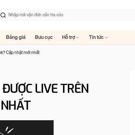
Bảng giá
Bưu cục
Hỗ trợ
Tin tức
Tok? Cập nhật mới nhất
 ĐƯỢC LIVE TRÊN
 NHẤT