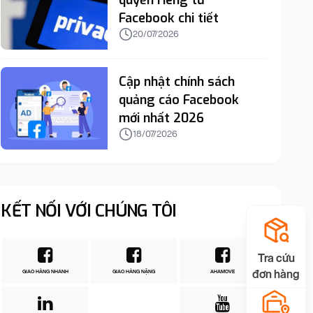
quyền riêng tư
Facebook chi tiết
20/07/2026
Cập nhật chính sách
quảng cáo Facebook
mới nhất 2026
18/07/2026
KẾT NỐI VỚI CHÚNG TÔI
Tra cứu
đơn hàng
GIAO HÀNG NHANH
GIAO HÀNG NẶNG
AHAMOVE