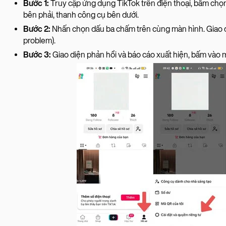
Bước 1:
Truy cập ứng dụng TikTok trên điện thoại, bấm chọn 
bên phải, thanh công cụ bên dưới.
Bước 2:
Nhấn chọn dấu ba chấm trên cùng màn hình. Giao diệ
problem).
Bước 3:
Giao diện phản hồi và báo cáo xuất hiện, bấm vào mụ