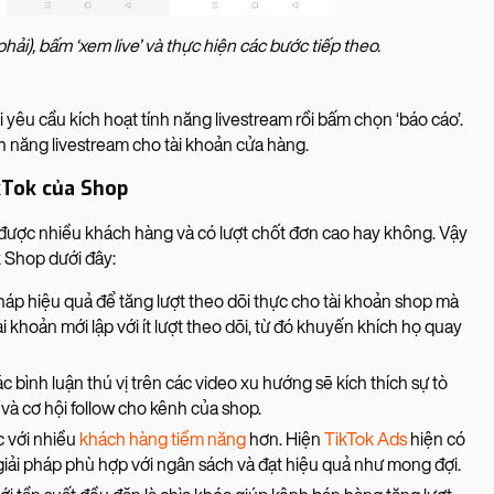
phải), bấm ‘xem live’ và thực hiện các bước tiếp theo.
 yêu cầu kích hoạt tính năng livestream rồi bấm chọn ‘báo cáo’.
nh năng livestream cho tài khoản cửa hàng.
ikTok của Shop
n được nhiều khách hàng và có lượt chốt đơn cao hay không. Vậy
k Shop dưới đây:
áp hiệu quả để tăng lượt theo dõi thực cho tài khoản shop mà
 khoản mới lập với ít lượt theo dõi, từ đó khuyến khích họ quay
ác bình luận thú vị trên các video xu hướng sẽ kích thích sự tò
 và cơ hội follow cho kênh của shop.
c với nhiều
khách hàng tiềm năng
hơn. Hiện
TikTok Ads
hiện có
iải pháp phù hợp với ngân sách và đạt hiệu quả như mong đợi.