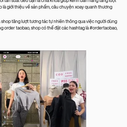
với tần suất đều đặn là chìa khóa giúp kênh bán hàng tăng lượt
o là giới thiệu về sản phẩm, câu chuyện xoay quanh thương
 shop tăng lượt tương tác tự nhiên thông qua việc người dùng
 order taobao, shop có thể đặt các hashtag là #ordertaobao,