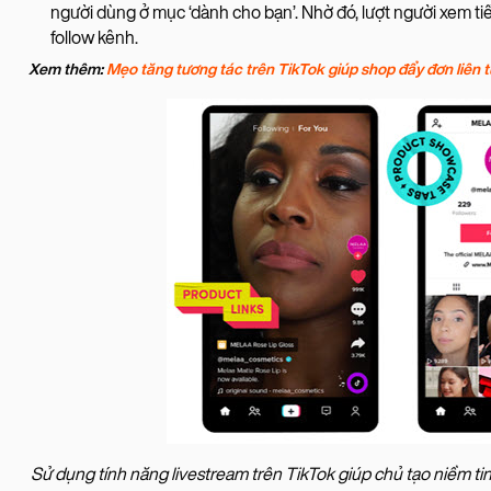
người dùng ở mục ‘dành cho bạn’. Nhờ đó, lượt người xem tiế
follow kênh.
Xem thêm:
Mẹo tăng tương tác trên TikTok giúp shop đẩy đơn liên 
Sử dụng tính năng livestream trên TikTok giúp chủ tạo niềm ti