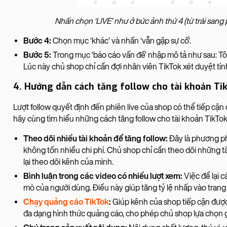
Nhấn chọn ‘LIVE’ như ở bức ảnh thứ 4 (từ trái sang 
Bước 4:
Chọn mục ‘khác’ và nhấn ‘vẫn gặp sự cố’.
Bước 5:
Trong mục ‘báo cáo vấn đề’ nhập mô tả như sau: Tôi
Lúc này chủ shop chỉ cần đợi nhân viên TikTok xét duyệt tí
4. Hướng dẫn cách tăng follow cho tài khoản T
Lượt follow quyết định đến phiên live của shop có thể tiếp cậ
hãy cùng tìm hiểu những cách tăng follow cho tài khoản TikTo
Theo dõi nhiều tài khoản để tăng follow:
Đây là phương ph
không tốn nhiều chi phí. Chủ shop chỉ cần theo dõi những tài
lại theo dõi kênh của mình.
Bình luận trong các video có nhiều lượt xem:
Việc để lại c
mò của người dùng. Điều này giúp tăng tỷ lệ nhấp vào trang
Chạy quảng cáo TikTok
:
Giúp kênh của shop tiếp cận đượ
đa dạng hình thức quảng cáo, cho phép chủ shop lựa chọn g