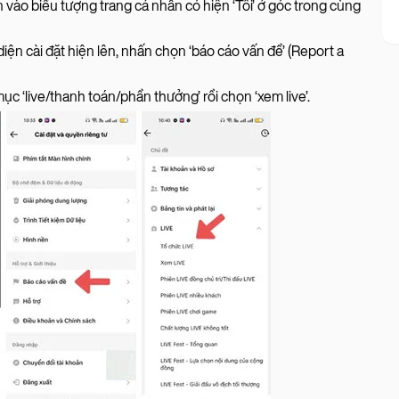
vào biểu tượng trang cá nhân có hiện ‘Tôi’ ở góc trong cùng
n cài đặt hiện lên, nhấn chọn ‘báo cáo vấn đề’ (Report a
c ‘live/thanh toán/phần thưởng’ rồi chọn ‘xem live’.