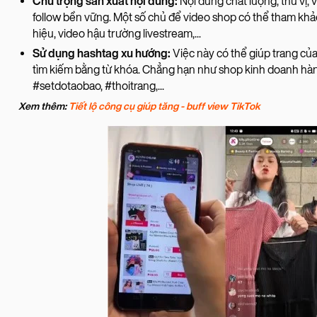
Chú trọng sản xuất nội dung:
Nội dung chất lượng, thú vị, 
follow bền vững. Một số chủ để video shop có thể tham khả
hiệu, video hậu trường livestream,...
Sử dụng hashtag xu hướng:
Việc này có thể giúp trang của
tìm kiếm bằng từ khóa. Chẳng hạn như shop kinh doanh hàng
#setdotaobao, #thoitrang,...
Xem thêm:
Tiết lộ công cụ giúp tăng - buff view TikTok