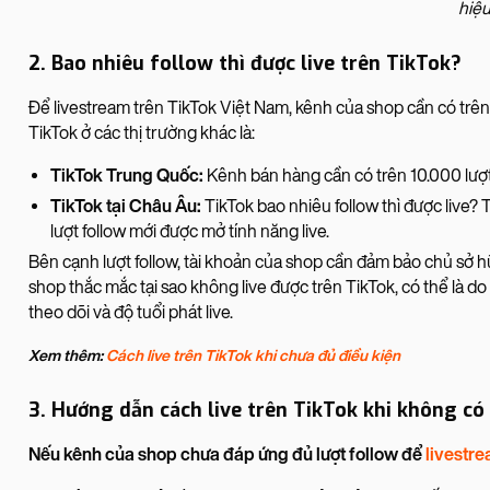
hiệ
2. Bao nhiêu follow thì được live trên TikTok?
Để livestream trên TikTok Việt Nam, kênh của shop cần có trên 10
TikTok ở các thị trường khác là:
TikTok Trung Quốc:
Kênh bán hàng cần có trên 10.000 lượt
TikTok tại Châu Âu:
TikTok bao nhiêu follow thì được live
lượt follow mới được mở tính năng live.
Bên cạnh lượt follow, tài khoản của shop cần đảm bảo chủ sở hữu 
shop thắc mắc tại sao không live được trên TikTok, có thể là d
theo dõi và độ tuổi phát live.
Xem thêm:
Cách live trên TikTok khi chưa đủ điều kiện
3. Hướng dẫn cách live trên TikTok khi không có 
Nếu kênh của shop chưa đáp ứng đủ lượt follow để
livestr