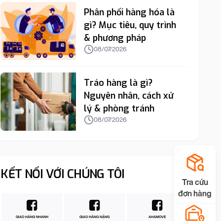
Phân phối hàng hóa là
gì? Mục tiêu, quy trình
& phương pháp
08/07/2026
Tráo hàng là gì?
Nguyên nhân, cách xử
lý & phòng tránh
08/07/2026
KẾT NỐI VỚI CHÚNG TÔI
Tra cứu
đơn hàng
GIAO HÀNG NHANH
GIAO HÀNG NẶNG
AHAMOVE