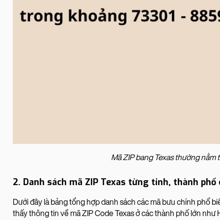
Mã ZIP bang Texas thường nằm t
2. Danh sách mã ZIP Texas từng tỉnh, thành phố c
Dưới đây là bảng tổng hợp danh sách các mã bưu chính phổ biế
thấy thông tin về mã ZIP Code Texas ở các thành phố lớn như Hous