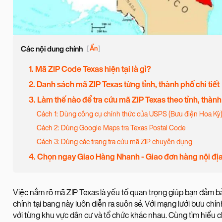
Các nội dung chính
[
Ẩn
]
1. Mã ZIP Code Texas hiện tại là gì?
2. Danh sách mã ZIP Texas từng tỉnh, thành phố chi tiết
3. Làm thế nào để tra cứu mã ZIP Texas theo tỉnh, thà
Cách 1: Dùng công cụ chính thức của USPS (Bưu điện Hoa Kỳ)
Cách 2: Dùng Google Maps tra Texas Postal Code
Cách 3: Dùng các trang tra cứu mã ZIP chuyên dụng
4. Chọn ngay Giao Hàng Nhanh - Giao đơn hàng nội địa
Việc nắm rõ mã ZIP Texas là yếu tố quan trọng giúp bạn đảm b
chính tại bang này luôn diễn ra suôn sẻ. Với mạng lưới bưu chí
với từng khu vực dân cư và tổ chức khác nhau. Cùng tìm hiểu chi