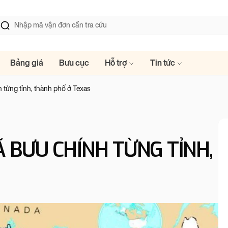
Bảng giá
Bưu cục
Hỗ trợ
Tin tức
h từng tỉnh, thành phố ở Texas
Ã BƯU CHÍNH TỪNG TỈNH,