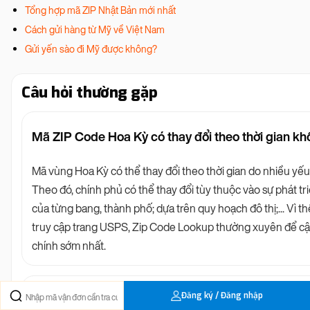
Tổng hợp mã ZIP Nhật Bản mới nhất
Cách gửi hàng từ Mỹ về Việt Nam
Gửi yến sào đi Mỹ được không?
Câu hỏi thường gặp
Mã ZIP Code Hoa Kỳ có thay đổi theo thời gian k
Mã vùng Hoa Kỳ có thể thay đổi theo thời gian do nhiều yếu
Theo đó, chính phủ có thể thay đổi tùy thuộc vào sự phát tri
của từng bang, thành phố; dựa trên quy hoạch đô thị;... Vì t
truy cập trang USPS, Zip Code Lookup thường xuyên để c
chính sớm nhất.
Đăng ký / Đăng nhập
Nếu sử dụng sai mã bưu chính Hoa Kỳ, có sao kh