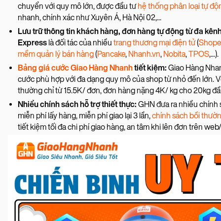
chuyển với quy mô lớn, được đầu tư
hệ thống phân loại tự độ
nhanh, chính xác như Xuyên Á, Hà Nội 02,...
Lưu trữ thông tin khách hàng, đơn hàng tự động từ đa kênh
Express
là đối tác của nhiều
trang thương mại điện tử
(
Shope
mềm quản lý bán hàng
(
Pancake
,
Nhanh.vn
,
Nobita
,
TPOS
,...).
Bảng giá cước Giao Hàng Nhanh
tiết kiệm:
Giao Hàng Nhanh
cước phù hợp với đa dạng quy mô của shop từ nhỏ đến lớn. 
thường chỉ từ 15.5K/ đơn, đơn hàng nặng 4K/ kg cho 20kg đầ
Nhiều chính sách hỗ trợ thiết thực:
GHN đưa ra nhiều chính 
miễn phí lấy hàng, miễn phí giao lại 3 lần,
chính sách bồi thườ
tiết kiệm tối đa chi phí giao hàng, an tâm khi lên đơn trên web