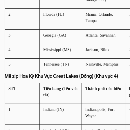
2
Florida (FL)
Miami, Orlando, 
Tampa
3
Georgia (GA)
Atlanta, Savannah
4
Mississippi (MS)
Jackson, Biloxi
5
Tennessee (TN)
Nashville, Memphis
Mã zip Hoa Kỳ Khu Vực Great Lakes (Đông) (Khu vực 4)
STT
Tiểu bang (Tên viết 
Thành phố tiêu biểu
tắt)
1
Indiana (IN)
Indianapolis, Fort 
Wayne