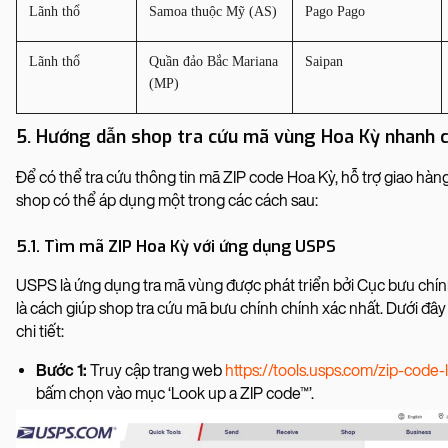
Lãnh thổ
Samoa thuộc Mỹ (AS)
Pago Pago
Lãnh thổ
Quần đảo Bắc Mariana 
Saipan
(MP)
5. Hướng dẫn shop tra cứu mã vùng Hoa Kỳ nhanh c
Để có thể tra cứu thông tin mã ZIP code Hoa Kỳ, hỗ trợ giao hà
shop có thể áp dụng một trong các cách sau:
5.1. Tìm mã ZIP Hoa Kỳ với ứng dụng USPS
USPS là ứng dụng tra mã vùng được phát triển bởi Cục bưu chín
là cách giúp shop tra cứu mã bưu chính chính xác nhất. Dưới đây
chi tiết:
Bước 1:
Truy cập trang web
https://tools.usps.com/zip-code
bấm chọn vào mục ‘Look up a ZIP code™’.