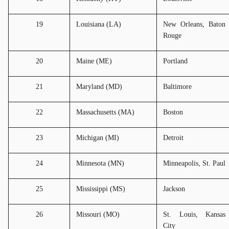
19
Louisiana (LA)
New Orleans, Baton 
Rouge
20
Maine (ME)
Portland
21
Maryland (MD)
Baltimore
22
Massachusetts (MA)
Boston
23
Michigan (MI)
Detroit
24
Minnesota (MN)
Minneapolis, St. Paul
25
Mississippi (MS)
Jackson
26
Missouri (MO)
St. Louis, Kansas 
City