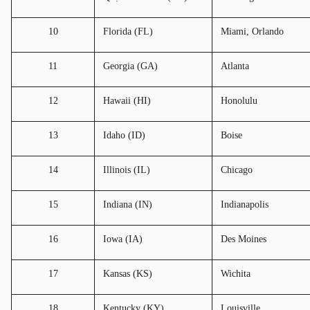
10
Florida (FL)
Miami, Orlando
11
Georgia (GA)
Atlanta
12
Hawaii (HI)
Honolulu
13
Idaho (ID)
Boise
14
Illinois (IL)
Chicago
15
Indiana (IN)
Indianapolis
16
Iowa (IA)
Des Moines
17
Kansas (KS)
Wichita
18
Kentucky (KY)
Louisville