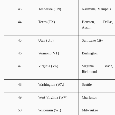
43
Tennessee (TN)
Nashville, Memphis
44
Texas (TX)
Houston, Dallas, 
Austin
45
Utah (UT)
Salt Lake City
46
Vermont (VT)
Burlington
47
Virginia (VA)
Virginia Beach, 
Richmond
48
Washington (WA)
Seattle
49
West Virginia (WV)
Charleston
50
Wisconsin (WI)
Milwaukee