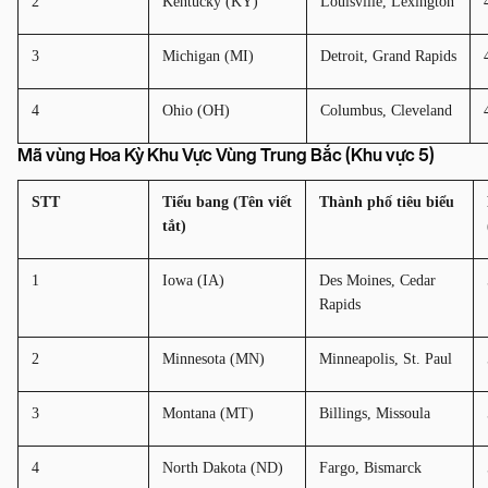
2
Kentucky (KY)
Louisville, Lexington
3
Michigan (MI)
Detroit, Grand Rapids
4
Ohio (OH)
Columbus, Cleveland
Mã vùng Hoa Kỳ Khu Vực Vùng Trung Bắc (Khu vực 5)
STT
Tiểu bang (Tên viết 
Thành phố tiêu biểu
tắt)
1
Iowa (IA)
Des Moines, Cedar 
Rapids
2
Minnesota (MN)
Minneapolis, St. Paul
3
Montana (MT)
Billings, Missoula
4
North Dakota (ND)
Fargo, Bismarck