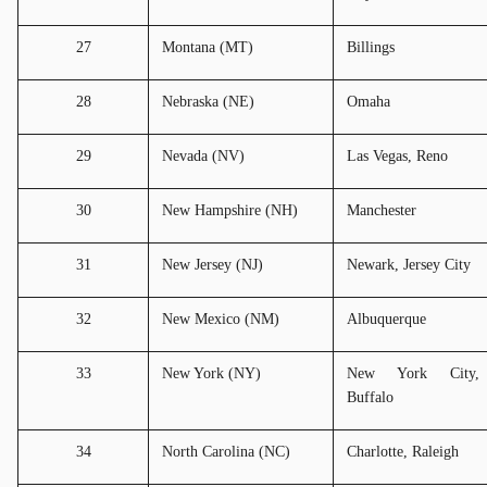
27
Montana (MT)
Billings
28
Nebraska (NE)
Omaha
29
Nevada (NV)
Las Vegas, Reno
30
New Hampshire (NH)
Manchester
31
New Jersey (NJ)
Newark, Jersey City
32
New Mexico (NM)
Albuquerque
33
New York (NY)
New York City, 
Buffalo
34
North Carolina (NC)
Charlotte, Raleigh