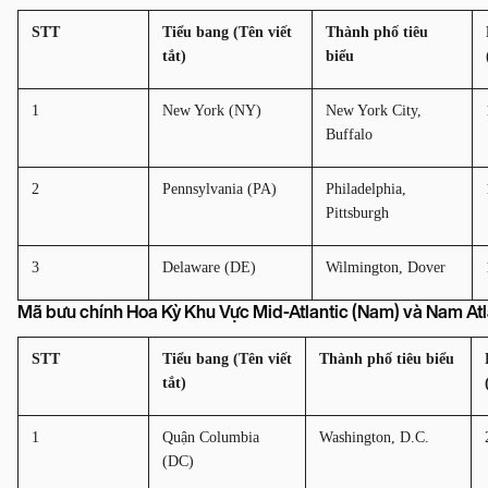
STT
Tiểu bang (Tên viết 
Thành phố tiêu 
tắt)
biểu
1
New York (NY)
New York City, 
Buffalo
2
Pennsylvania (PA)
Philadelphia, 
Pittsburgh
3
Delaware (DE)
Wilmington, Dover
Mã bưu chính Hoa Kỳ Khu Vực Mid-Atlantic (Nam) và Nam Atla
STT
Tiểu bang (Tên viết 
Thành phố tiêu biểu
tắt)
1
Quận Columbia 
Washington, D.C.
(DC)