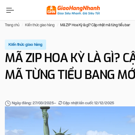
Trang chủ
Kiến thức giao hàng
Mã ZIP Hoa Kỳ là gì? Cập nhật mã từng tiểu bang 
Kiến thức giao hàng
MÃ ZIP HOA KỲ LÀ GÌ? C
MÃ TỪNG TIỂU BANG MỚ
–
Cập nhật lần cuối:
12/12/2025
Ngày đăng:
27/03/2025