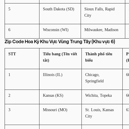
5
South Dakota (SD)
Sioux Falls, Rapid 
City
6
Wisconsin (WI)
Milwaukee, Madison
Zip Code Hoa Kỳ Khu Vực Vùng Trung Tây (Khu vực 6)
STT
Tiểu bang (Tên viết 
Thành phố tiêu 
P
tắt)
biểu
(
1
Illinois (IL)
Chicago, 
6
Springfield
2
Kansas (KS)
Wichita, Topeka
6
3
Missouri (MO)
St. Louis, Kansas 
6
City