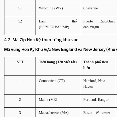
51
Wyoming (WY)
Cheyenne
52
Lãnh thổ 
Puerto Rico/Quần 
(PR/VI/GU/AS/MP)
đảo Virgin
4.2. Mã Zip Hoa Kỳ theo từng khu vực
Mã vùng Hoa Kỳ Khu Vực New England và New Jersey (Khu 
STT
Tiểu bang (Tên viết tắt)
Thành phố tiêu 
biểu
1
Connecticut (CT)
Hartford, New 
Haven
2
Maine (ME)
Portland, Bangor
3
Massachusetts (MA)
Boston, Worcester