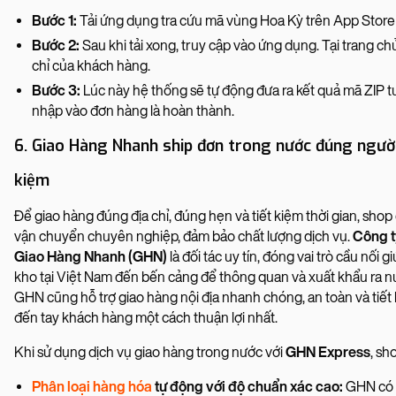
Bước 1:
Tải ứng dụng tra cứu mã vùng Hoa Kỳ trên App Store
Bước 2:
Sau khi tải xong, truy cập vào ứng dụng. Tại trang ch
chỉ của khách hàng.
Bước 3:
Lúc này hệ thống sẽ tự động đưa ra kết quả mã ZIP t
nhập vào đơn hàng là hoàn thành.
6. Giao Hàng Nhanh ship đơn trong nước đúng người,
kiệm
Để giao hàng đúng địa chỉ, đúng hẹn và tiết kiệm thời gian, shop
vận chuyển chuyên nghiệp, đảm bảo chất lượng dịch vụ.
Công t
Giao Hàng Nhanh (GHN)
là đối tác uy tín, đóng vai trò cầu nối 
kho tại Việt Nam đến bến cảng để thông quan và xuất khẩu ra nư
GHN cũng hỗ trợ giao hàng nội địa nhanh chóng, an toàn và tiế
đến tay khách hàng một cách thuận lợi nhất.
Khi sử dụng dịch vụ giao hàng trong nước với
GHN Express
, sh
Phân loại hàng hóa
tự động với độ chuẩn xác cao:
GHN có 