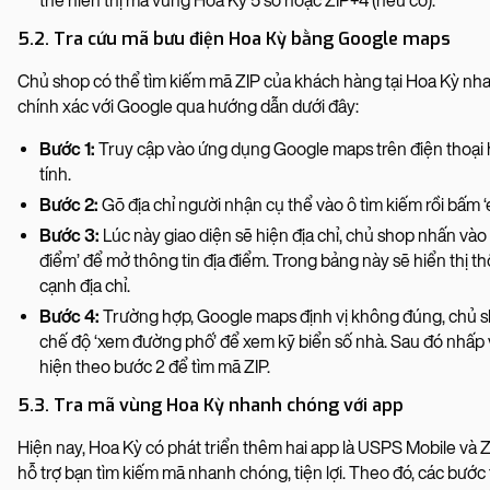
thể hiển thị mã vùng Hoa Kỳ 5 số hoặc ZIP+4 (nếu có).
5.2. Tra cứu mã bưu điện Hoa Kỳ bằng Google maps
Chủ shop có thể tìm kiếm mã ZIP của khách hàng tại Hoa Kỳ nha
chính xác với Google qua hướng dẫn dưới đây:
Bước 1:
Truy cập vào ứng dụng Google maps trên điện thoại 
tính.
Bước 2:
Gõ địa chỉ người nhận cụ thể vào ô tìm kiếm rồi bấm ‘
Bước 3:
Lúc này giao diện sẽ hiện địa chỉ, chủ shop nhấn vào 
điểm’ để mở thông tin địa điểm. Trong bảng này sẽ hiển thị t
cạnh địa chỉ.
Bước 4:
Trường hợp, Google maps định vị không đúng, chủ s
chế độ ‘xem đường phố’ để xem kỹ biển số nhà. Sau đó nhấp v
hiện theo bước 2 để tìm mã ZIP.
5.3. Tra mã vùng Hoa Kỳ nhanh chóng với app
Hiện nay, Hoa Kỳ có phát triển thêm hai app là USPS Mobile và
hỗ trợ bạn tìm kiếm mã nhanh chóng, tiện lợi. Theo đó, các bước