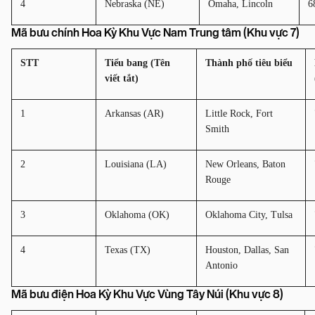
4
Nebraska (NE)
Omaha, Lincoln
6
Mã bưu chính Hoa Kỳ Khu Vực Nam Trung tâm (Khu vực 7)
STT
Tiểu bang (Tên 
Thành phố tiêu biểu
viết tắt)
1
Arkansas (AR)
Little Rock, Fort 
Smith
2
Louisiana (LA)
New Orleans, Baton 
Rouge
3
Oklahoma (OK)
Oklahoma City, Tulsa
4
Texas (TX)
Houston, Dallas, San 
Antonio
Mã bưu điện Hoa Kỳ Khu Vực Vùng Tây Núi (Khu vực 8)