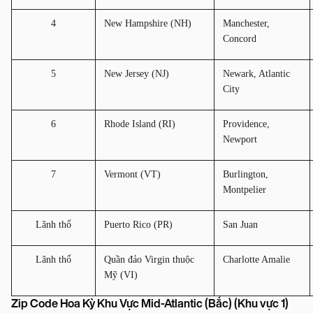
4
New Hampshire (NH)
Manchester, 
Concord
5
New Jersey (NJ)
Newark, Atlantic 
City
6
Rhode Island (RI)
Providence, 
Newport
7
Vermont (VT)
Burlington, 
Montpelier
Lãnh thổ
Puerto Rico (PR)
San Juan
Lãnh thổ
Quần đảo Virgin thuộc 
Charlotte Amalie
Mỹ (VI)
Zip Code Hoa Kỳ Khu Vực Mid-Atlantic (Bắc) (Khu vực 1)