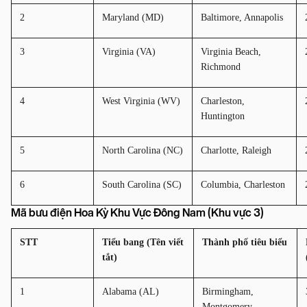
2
Maryland (MD)
Baltimore, Annapolis
3
Virginia (VA)
Virginia Beach, 
Richmond
4
West Virginia (WV)
Charleston, 
Huntington
5
North Carolina (NC)
Charlotte, Raleigh
6
South Carolina (SC)
Columbia, Charleston
Mã bưu điện Hoa Kỳ Khu Vực Đông Nam (Khu vực 3)
STT
Tiểu bang (Tên viết 
Thành phố tiêu biểu
tắt)
1
Alabama (AL)
Birmingham, 
Montgomery