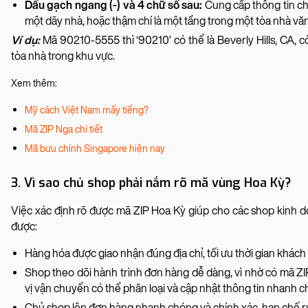
Dấu gạch ngang (-) và 4 chữ số sau:
Cung cấp thông tin chi
một dãy nhà, hoặc thậm chí là một tầng trong một tòa nhà vă
Ví dụ:
Mã 90210-5555 thì ‘90210’ có thể là Beverly Hills, CA, c
tòa nhà trong khu vực.
Xem thêm:
Mỹ cách Việt Nam mấy tiếng?
Mã ZIP Nga chi tiết
Mã bưu chính Singapore hiện nay
3. Vì sao chủ shop phải nắm rõ mã vùng Hoa Kỳ?
Việc xác định rõ được mã ZIP Hoa Kỳ giúp cho các shop kinh 
được:
Hàng hóa được giao nhận đúng địa chỉ, tối ưu thời gian khá
Shop theo dõi hành trình đơn hàng dễ dàng, vì nhờ có mã 
vị vận chuyển có thể phân loại và cập nhật thông tin nhanh 
Chủ shop lên đơn hàng nhanh chóng và chính xác, hạn chế rủ