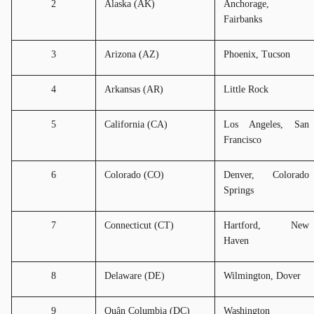
2
Alaska (AK)
Anchorage, 
Fairbanks
3
Arizona (AZ)
Phoenix, Tucson
4
Arkansas (AR)
Little Rock
5
California (CA)
Los Angeles, San 
Francisco
6
Colorado (CO)
Denver, Colorado 
Springs
7
Connecticut (CT)
Hartford, New 
Haven
8
Delaware (DE)
Wilmington, Dover
9
Quận Columbia (DC)
Washington