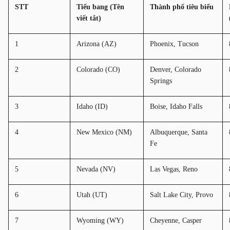
STT
Tiểu bang (Tên 
Thành phố tiêu biểu
viết tắt)
1
Arizona (AZ)
Phoenix, Tucson
2
Colorado (CO)
Denver, Colorado 
Springs
3
Idaho (ID)
Boise, Idaho Falls
4
New Mexico (NM)
Albuquerque, Santa 
Fe
5
Nevada (NV)
Las Vegas, Reno
6
Utah (UT)
Salt Lake City, Provo
7
Wyoming (WY)
Cheyenne, Casper