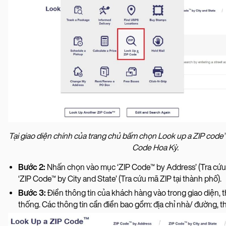
Tại giao diện chính của trang chủ bấm chọn Look up a ZIP code™
Code Hoa Kỳ.
Bước 2:
Nhấn chọn vào mục ‘ZIP Code™ by Address’ (Tra cứu 
‘ZIP Code™ by City and State’ (Tra cứu mã ZIP tại thành phố).
Bước 3:
Điền thông tin của khách hàng vào trong giao diện, 
thống. Các thông tin cần điền bao gồm: địa chỉ nhà/ đường, t