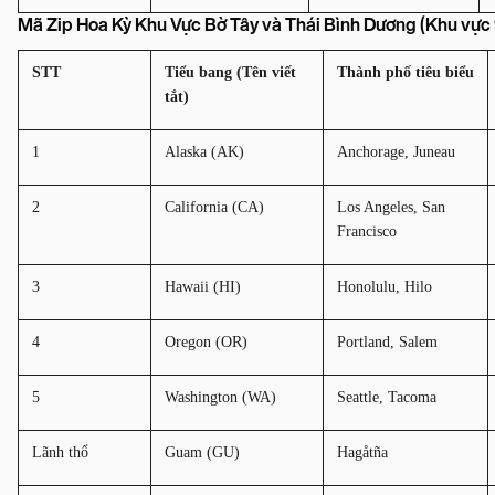
Mã Zip Hoa Kỳ Khu Vực Bờ Tây và Thái Bình Dương (Khu vực 
STT
Tiểu bang (Tên viết 
Thành phố tiêu biểu
tắt)
1
Alaska (AK)
Anchorage, Juneau
2
California (CA)
Los Angeles, San 
Francisco
3
Hawaii (HI)
Honolulu, Hilo
4
Oregon (OR)
Portland, Salem
5
Washington (WA)
Seattle, Tacoma
Lãnh thổ
Guam (GU)
Hagåtña