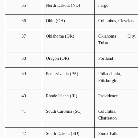
35
North Dakota (ND)
Fargo
36
Ohio (OH)
Columbus, Cleveland
37
Oklahoma (OK)
Oklahoma City, 
Tulsa
38
Oregon (OR)
Portland
39
Pennsylvania (PA)
Philadelphia, 
Pittsburgh
40
Rhode Island (RI)
Providence
41
South Carolina (SC)
Columbia, 
Charleston
42
South Dakota (SD)
Sioux Falls