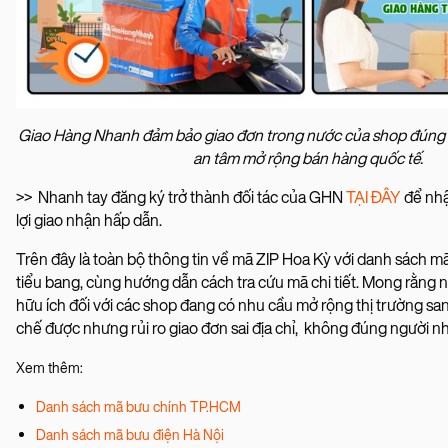
Giao Hàng Nhanh đảm bảo giao đơn trong nước của shop đúng 
an tâm mở rộng bán hàng quốc tế.
>> Nhanh tay đăng ký trở thành đối tác của GHN
TẠI ĐÂY
để nh
lợi giao nhận hấp dẫn.
Trên đây là toàn bộ thông tin về mã ZIP Hoa Kỳ với danh sách m
tiểu bang, cùng hướng dẫn cách tra cứu mã chi tiết. Mong rằng 
hữu ích đối với các shop đang có nhu cầu mở rộng thị trường sa
chế được nhưng rủi ro giao đơn sai địa chỉ, không đúng người n
Xem thêm:
Danh sách mã bưu chính TP.HCM
Danh sách mã bưu điện Hà Nội