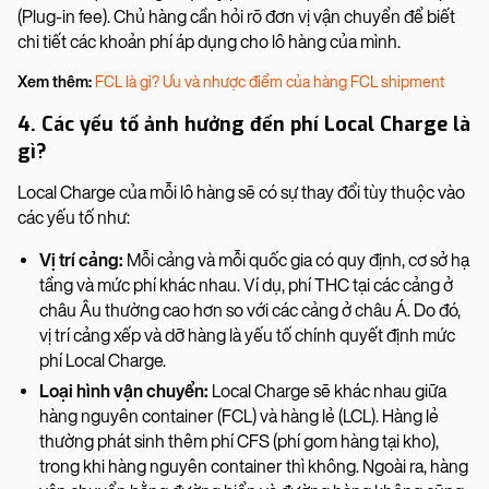
(Plug-in fee). Chủ hàng cần hỏi rõ đơn vị vận chuyển để biết
chi tiết các khoản phí áp dụng cho lô hàng của mình.
Xem thêm:
FCL là gì? Ưu và nhược điểm của hàng FCL shipment
4. Các yếu tố ảnh hưởng đến phí Local Charge là
gì?
Local Charge của mỗi lô hàng sẽ có sự thay đổi tùy thuộc vào
các yếu tố như:
Vị trí cảng:
Mỗi cảng và mỗi quốc gia có quy định, cơ sở hạ
tầng và mức phí khác nhau. Ví dụ, phí THC tại các cảng ở
châu Âu thường cao hơn so với các cảng ở châu Á. Do đó,
vị trí cảng xếp và dỡ hàng là yếu tố chính quyết định mức
phí Local Charge.
Loại hình vận chuyển:
Local Charge sẽ khác nhau giữa
hàng nguyên container (FCL) và hàng lẻ (LCL). Hàng lẻ
thường phát sinh thêm phí CFS (phí gom hàng tại kho),
trong khi hàng nguyên container thì không. Ngoài ra, hàng