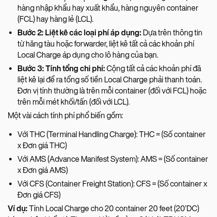
hàng nhập khẩu hay xuất khẩu, hàng nguyên container
(FCL) hay hàng lẻ (LCL).
Bước 2: Liệt kê các loại phí áp dụng:
Dựa trên thông tin
từ hãng tàu hoặc forwarder, liệt kê tất cả các khoản phí
Local Charge áp dụng cho lô hàng của bạn.
Bước 3: Tính tổng chi phí:
Cộng tất cả các khoản phí đã
liệt kê lại để ra tổng số tiền Local Charge phải thanh toán.
Đơn vị tính thường là trên mỗi container (đối với FCL) hoặc
trên mỗi mét khối/tấn (đối với LCL).
Một vài cách tính phí phổ biến gồm:
Với THC (Terminal Handling Charge): THC = (Số container
x Đơn giá THC)
Với AMS (Advance Manifest System): AMS = (Số container
x Đơn giá AMS)
Với CFS (Container Freight Station): CFS = (Số container x
Đơn giá CFS)
Ví dụ:
Tính Local Charge cho 20 container 20 feet (20’DC)