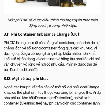
Mức phí BAF sẽ được điều chỉnh thường xuyên theo biến
động của thị trường nhiên liệu.
3.11. Phí Container Imbalance Charge (CIC)
Phí CIC là phụ phí mất cân bằng vỏ container, phát sinh do sự
chênh lệch về số lượng container rỗng giữa các khu vực. Ví
dụ, một quốc gia có lượng hàng nhập khẩu nhiều hơn xuất
khẩu sẽ bị tồn đọng vỏ container và hãng tàu phải tốn chi phí
vận chuyển vỏ rỗng về nơi có nhu cầu. Phí này được thu để
bù đắp cho chi phí đó.
3.12. Một số loại phí khác
Ngoài các loại phí kể trên còn có một số loại phí Local Charge
khác có thể phát sinh tùy thuộc vào từng lô hàng cụ thể. Ví dụ
như phí lưu kho bãi (Demurrage/Detention), phí vệ sinh
container (Cleaning fee) hay phí cắm điện cho container lạnh