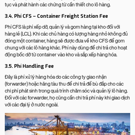
tục và phát hành các chứng từ cần thiết cho lô hàng.
3.4. Phí CFS – Container Freight Station Fee
Phí CFS là phí xếp dỡ, quản lý và gom hàng tại kho đối với
hàng lẻ (LCL). Khi các chủ hàng có lượng hàng nhỏ không đủ
đóng một container, hàng sẽ được đưa về kho CFS để gom
chung với các lô hàng khác. Phí này dùng để chi trả cho hoạt
động bốc dỡ từ container vào kho và sắp xếp hàng hóa.
3.5. Phí Handling Fee
Đây là phí xử lý hàng hóa do các công ty giao nhận
(forwarder) hoặc hãng tàu thu để chi trả để bù đắp cho các
chi phí phát sinh trong quá trình chăm sóc và quản lý lô hàng.
Đối với các forwarder, họ cũng cần chi trả phí này khi giao dịch
với các đại lý ở nước ngoài.