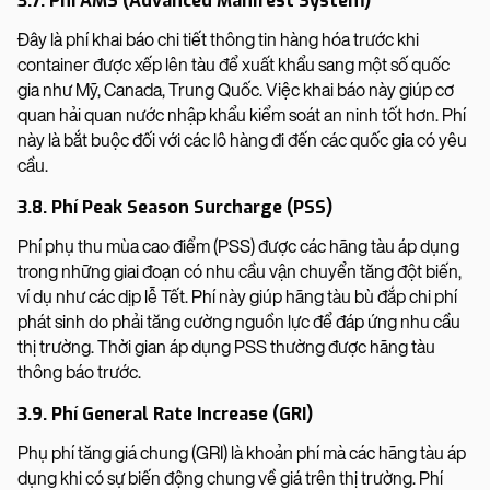
3.7. Phí AMS (Advanced Manifest System)
Đây là phí khai báo chi tiết thông tin hàng hóa trước khi
container được xếp lên tàu để xuất khẩu sang một số quốc
gia như Mỹ, Canada, Trung Quốc. Việc khai báo này giúp cơ
quan hải quan nước nhập khẩu kiểm soát an ninh tốt hơn. Phí
này là bắt buộc đối với các lô hàng đi đến các quốc gia có yêu
cầu.
3.8. Phí Peak Season Surcharge (PSS)
Phí phụ thu mùa cao điểm (PSS) được các hãng tàu áp dụng
trong những giai đoạn có nhu cầu vận chuyển tăng đột biến,
ví dụ như các dịp lễ Tết. Phí này giúp hãng tàu bù đắp chi phí
phát sinh do phải tăng cường nguồn lực để đáp ứng nhu cầu
thị trường. Thời gian áp dụng PSS thường được hãng tàu
thông báo trước.
3.9. Phí General Rate Increase (GRI)
Phụ phí tăng giá chung (GRI) là khoản phí mà các hãng tàu áp
dụng khi có sự biến động chung về giá trên thị trường. Phí