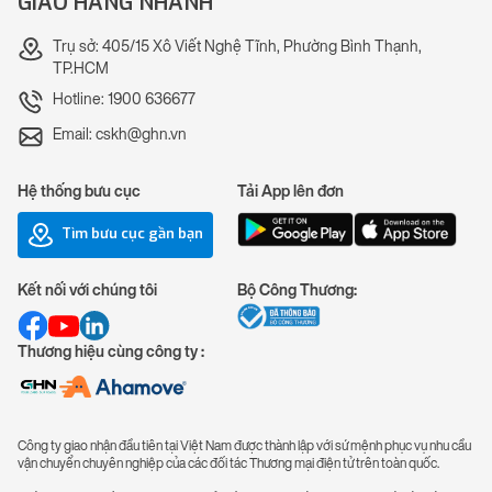
GIAO HÀNG NHANH
Trụ sở: 405/15 Xô Viết Nghệ Tĩnh, Phường Bình Thạnh,
TP.HCM
Hotline: 1900 636677
Email: cskh@ghn.vn
Hệ thống bưu cục
Tải App lên đơn
Tìm bưu cục gần bạn
Kết nối với chúng tôi
Bộ Công Thương:
Thương hiệu cùng công ty :
Công ty giao nhận đầu tiên tại Việt Nam được thành lập với sứ mệnh phục vụ nhu cầu
vận chuyển chuyên nghiệp của các đối tác Thương mại điện tử trên toàn quốc.