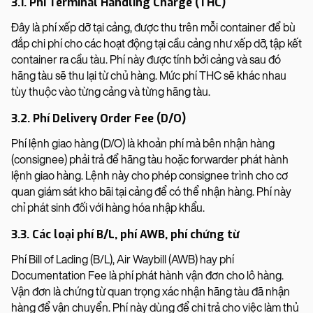
3.1. Phí Terminal Handling Charge (THC)
Đây là phí xếp dỡ tại cảng, được thu trên mỗi container để bù
đắp chi phí cho các hoạt động tại cầu cảng như xếp dỡ, tập kết
container ra cầu tàu. Phí này được tính bởi cảng và sau đó
hãng tàu sẽ thu lại từ chủ hàng. Mức phí THC sẽ khác nhau
tùy thuộc vào từng cảng và từng hãng tàu.
3.2. Phí Delivery Order Fee (D/O)
Phí lệnh giao hàng (D/O) là khoản phí mà bên nhận hàng
(consignee) phải trả để hãng tàu hoặc forwarder phát hành
lệnh giao hàng. Lệnh này cho phép consignee trình cho cơ
quan giám sát kho bãi tại cảng để có thể nhận hàng. Phí này
chỉ phát sinh đối với hàng hóa nhập khẩu.
3.3. Các loại phí B/L, phí AWB, phí chứng từ
Phí Bill of Lading (B/L), Air Waybill (AWB) hay phí
Documentation Fee là phí phát hành vận đơn cho lô hàng.
Vận đơn là chứng từ quan trọng xác nhận hãng tàu đã nhận
hàng để vận chuyển. Phí này dùng để chi trả cho việc làm thủ