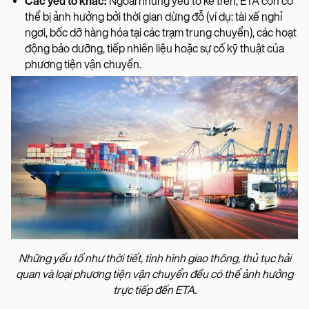
Các yếu tố khác:
Ngoài những yếu tố kể trên, ETA còn có
thể bị ảnh hưởng bởi thời gian dừng đỗ (ví dụ: tài xế nghỉ
ngơi, bốc dỡ hàng hóa tại các trạm trung chuyển), các hoạt
động bảo dưỡng, tiếp nhiên liệu hoặc sự cố kỹ thuật của
phương tiện vận chuyển.
Những yếu tố như thời tiết, tình hình giao thông, thủ tục hải
quan và loại phương tiện vận chuyển đều có thể ảnh hưởng
trực tiếp đến ETA.