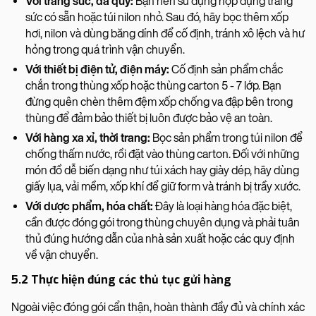
Với trang sức, đá quý:
Bạn nên sử dụng hộp đựng trang
sức có sẵn hoặc túi nilon nhỏ. Sau đó, hãy bọc thêm xốp
hơi, nilon và dùng băng dính để cố định, tránh xô lệch và hư
hỏng trong quá trình vận chuyển.
Với thiết bị điện tử, điện máy:
Cố định sản phẩm chắc
chắn trong thùng xốp hoặc thùng carton 5 - 7 lớp. Bạn
đừng quên chèn thêm đệm xốp chống va đập bên trong
thùng để đảm bảo thiết bị luôn được bảo vệ an toàn.
Với hàng xa xỉ, thời trang:
Bọc sản phẩm trong túi nilon để
chống thấm nước, rồi đặt vào thùng carton. Đối với những
món đồ dễ biến dạng như túi xách hay giày dép, hãy dùng
giấy lụa, vải mềm, xốp khí để giữ form và tránh bị trầy xước.
Với dược phẩm, hóa chất:
Đây là loại hàng hóa đặc biệt,
cần được đóng gói trong thùng chuyên dụng và phải tuân
thủ đúng hướng dẫn của nhà sản xuất hoặc các quy định
về vận chuyển.
5.2 Thực hiện đúng các thủ tục gửi hàng
Ngoài việc đóng gói cẩn thận, hoàn thành đầy đủ và chính xác