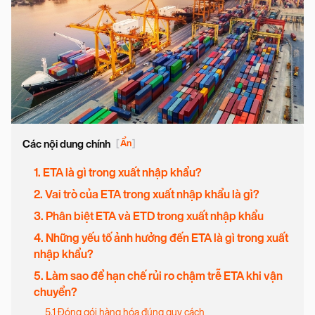
Các nội dung chính
[
Ẩn
]
1. ETA là gì trong xuất nhập khẩu?
2. Vai trò của ETA trong xuất nhập khẩu là gì?
3. Phân biệt ETA và ETD trong xuất nhập khẩu
4. Những yếu tố ảnh hưởng đến ETA là gì trong xuất
nhập khẩu?
5. Làm sao để hạn chế rủi ro chậm trễ ETA khi vận
chuyển?
5.1 Đóng gói hàng hóa đúng quy cách