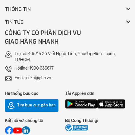
THÔNG TIN
TIN TỨC
CÔNG TY CỔ PHẦN DỊCH VỤ
GIAO HÀNG NHANH
Trụ sở: 405/15 Xô Viết Nghệ Tĩnh, Phường Bình Thạnh,
TP.HCM
Hotline: 1900 636677
Email: cskh@ghn.vn
Hệ thống bưu cục
Tải App lên đơn
Tìm bưu cục gần bạn
Kết nối với chúng tôi
Bộ Công Thương: