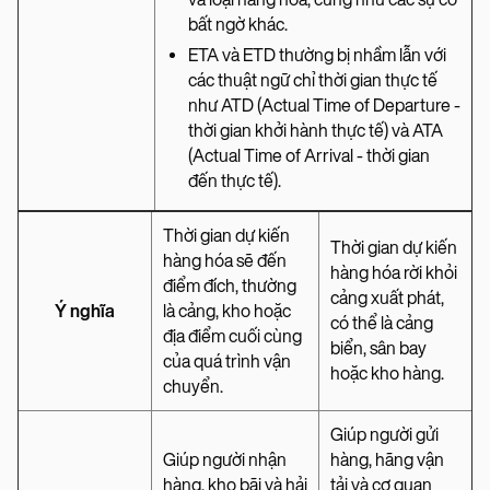
bất ngờ khác.
ETA và ETD thường bị nhầm lẫn với
các thuật ngữ chỉ thời gian thực tế
như ATD (Actual Time of Departure -
thời gian khởi hành thực tế) và ATA
(Actual Time of Arrival - thời gian
đến thực tế).
Thời gian dự kiến
Thời gian dự kiến
hàng hóa sẽ đến
hàng hóa rời khỏi
điểm đích, thường
cảng xuất phát,
Ý nghĩa
là cảng, kho hoặc
có thể là cảng
địa điểm cuối cùng
biển, sân bay
của quá trình vận
hoặc kho hàng.
chuyển.
Giúp người gửi
Giúp người nhận
hàng, hãng vận
hàng, kho bãi và hải
tải và cơ quan