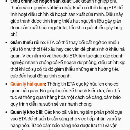
Điều chỉnh kế hoạch sản xuất:
Các doanh nghiệp phụ
thuộc vào nguyên vật liệu nhập khẩu có thể dùng ETA để
linh hoạt điều chỉnh kế hoạch sản xuất của mình. Điều này
giúp tránh được tình trạng thiếu hụt nguyên liệu gây gián
đoạn sản xuất hoặc ngược lại, tồn kho quá nhiều gây lãng
phí.
Giảm thiểu rủi ro:
ETA có thể thay đổi bất ngờ do nhiều
yếu tố như thời tiết xấu hay các vấn đề phát sinh ở khâu hải
quan. Việc nắm rõ và theo dõi ETA liên tục giúp các doanh
nghiệp nhanh chóng có kế hoạch dự phòng, điều chỉnh kịp
thời khi có sự cố, từ đó giảm thiểu những ảnh hưởng tiêu
cực đến hoạt động kinh doanh.
Quản lý hải quan
:
Thông tin ETA cực kỳ hữu ích cho cơ
quan hải quan. Nó giúp họ lên kế hoạch kiểm tra, làm thủ
tục và thông quan hàng hóa một cách dễ dàng, đảm bảo
quy trình diễn ra suôn sẻ và nhanh chóng.
Quản lý kho bãi:
Các kho bãi và trung tâm phân phối dựa
vào ETA để chuẩn bị sẵn sàng cho việc tiếp nhận và xử lý
hàng hóa. Từ đó đảm bảo hàng hóa được lưu trữ và vận