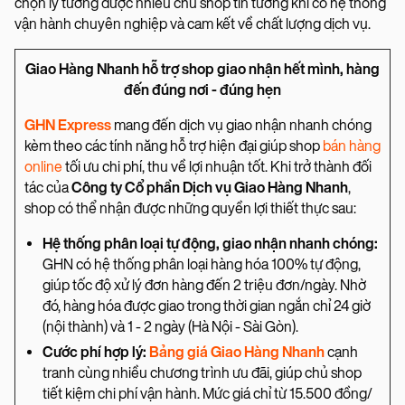
chọn lý tưởng được nhiều chủ shop tin tưởng khi có hệ thống
vận hành chuyên nghiệp và cam kết về chất lượng dịch vụ.
Giao Hàng Nhanh hỗ trợ shop giao nhận hết mình, hàng
đến đúng nơi - đúng hẹn
GHN Express
mang đến dịch vụ giao nhận nhanh chóng
kèm theo các tính năng hỗ trợ hiện đại giúp shop
bán hàng
online
tối ưu chi phí, thu về lợi nhuận tốt. Khi trở thành đối
tác của
Công ty Cổ phần Dịch vụ Giao Hàng Nhanh
,
shop có thể nhận được những quyền lợi thiết thực sau:
Hệ thống phân loại tự động, giao nhận nhanh chóng:
GHN có hệ thống phân loại hàng hóa 100% tự động,
giúp tốc độ xử lý đơn hàng đến 2 triệu đơn/ngày. Nhờ
đó, hàng hóa được giao trong thời gian ngắn chỉ 24 giờ
(nội thành) và 1 - 2 ngày (Hà Nội - Sài Gòn).
Cước phí hợp lý:
Bảng giá Giao Hàng Nhanh
cạnh
tranh cùng nhiều chương trình ưu đãi, giúp chủ shop
tiết kiệm chi phí vận hành. Mức giá chỉ từ 15.500 đồng/