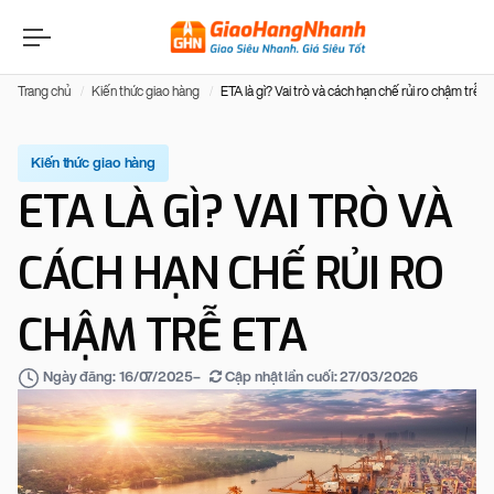
Trang chủ
Kiến thức giao hàng
ETA là gì? Vai trò và cách hạn chế rủi ro chậm trễ 
Kiến thức giao hàng
ETA LÀ GÌ? VAI TRÒ VÀ
CÁCH HẠN CHẾ RỦI RO
CHẬM TRỄ ETA
–
Cập nhật lần cuối:
27/03/2026
Ngày đăng:
16/07/2025