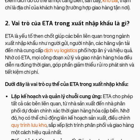
Điểm đích đó có thể là một cảng biển, sân bay,
kho bãi
, thậm
chí là địa chỉ của khách hàng (trường hợp giao hàng tận nơi).
2. Vai trò của ETA trong xuất nhập khẩu là gì?
ETA là yếu tố then chốt giúp các bên liên quan trong ngành
xuất nhập khẩu như người gửi, người nhận, các hãng vận tải
đến nhà cung cấp
dịch vụ logistics
phối hợp ăn ý và hiệu quả.
Nhờ có ETA, mọi công đoạn xử lý và giao nhận hàng hóa đều
diễn ra đúng thời gian, góp phần giảm thiểu rủi ro phát sinh và
tiết kiệm chi phí.
Dưới đây là vai trò cụ thể của ETA trong xuất nhập khẩu:
Lập kế hoạch và quản lý chuỗi cung ứng:
ETA cho phép
tất cả các bên liên quan, từ nhà sản xuất đến nhà phân
phối dự đoán chính xác thời gian hàng hóa cập bến. Nhờ
đó, họ có thể chủ động lên kế hoạch sản xuất, điều chỉnh
quy trình lưu kho
, sắp xếp lịch trình phân phối và giao hàng
một cách hiệu quả nhất.