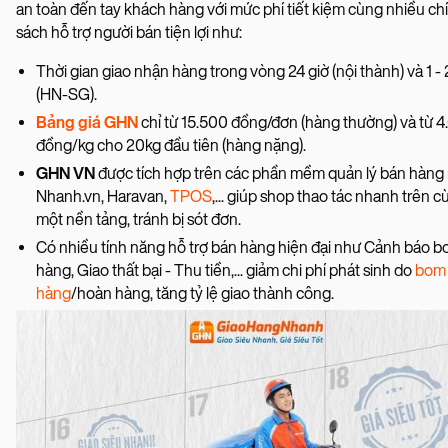
an toàn đến tay khách hàng với mức phí tiết kiệm cùng nhiều ch
sách hỗ trợ người bán tiện lợi như:
Thời gian giao nhận hàng trong vòng 24 giờ (nội thành) và 1 -
(HN-SG).
Bảng giá GHN
chỉ từ 15.500 đồng/đơn (hàng thường) và từ 
đồng/kg cho 20kg đầu tiên (hàng nặng).
GHN VN
được tích hợp trên các phần mềm quản lý bán hàng
Nhanh.vn, Haravan,
TPOS
,... giúp shop thao tác nhanh trên 
một nền tảng, tránh bị sót đơn.
Có nhiều tính năng hỗ trợ bán hàng hiện đại như Cảnh báo 
hàng, Giao thất bại - Thu tiền,... giảm chi phí phát sinh do
bom
hàng
/hoàn hàng, tăng tỷ lệ giao thành công.