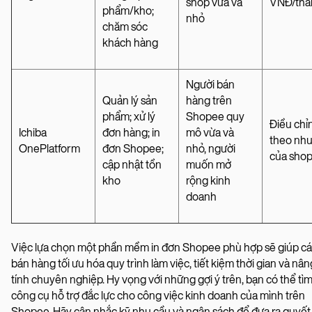
shop vừa và
VNĐ/thá
phẩm/kho;
nhỏ
chăm sóc
khách hàng
Người bán
Quản lý sản
hàng trên
phẩm; xử lý
Shopee quy
Điều chỉ
Ichiba
đơn hàng; in
mô vừa và
theo nhu
OnePlatform
đơn Shopee;
nhỏ, người
của sho
cập nhật tồn
muốn mở
kho
rộng kinh
doanh
Việc lựa chọn một phần mềm in đơn Shopee phù hợp sẽ giúp c
bán hàng tối ưu hóa quy trình làm việc, tiết kiệm thời gian và nâ
tính chuyên nghiệp. Hy vọng với những gợi ý trên, bạn có thể tì
công cụ hỗ trợ đắc lực cho công việc kinh doanh của mình trên
Shopee. Hãy cân nhắc kỹ nhu cầu và ngân sách để đưa ra quyết