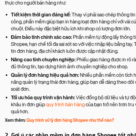
thực cho người bán hàng như:
Tiết kiệm thời gian đáng kể:
Thay vì phải sao chép thông tin
công, phần mềm giúp bạn in hàng loạt đơn hàng chỉ với vài c
chuột. Điều này đặc biệt hữu ích khi shop có lượng đơn lớn.
Đảm bảo tính chính xác cao:
Phần mềm tự động lấy thông ti
Shopee, hạn chế tối đa sai sót so với việc nhập liệu bằng tay.
tin đơn hàng, địa chỉ khách luôn được cập nhật đúng.
Nâng cao tính chuyên nghiệp:
Phiếu giao hàng được in rõ r
đủ thông tin, tạo dựng hình ảnh chuyên nghiệp cho shop.
Quản lý đơn hàng hiệu quả hơn:
Nhiều phần mềm còn tích h
năng quản lý trạng thái đơn hàng, giúp bạn dễ dàng theo dõi 
soát đơn.
Tối ưu hóa quy trình vận hành:
Việc đồng bộ dữ liệu và tự đ
khâu in đơn giúp
quy trình bán hàng
của bạn trở nên trơn tru 
quả hơn.
Xem thêm:
Quy trình xử lý đơn hàng Shopee như thế nào?
2. Gợi ý các phần mềm in đơn hàng Shopee tốt nh