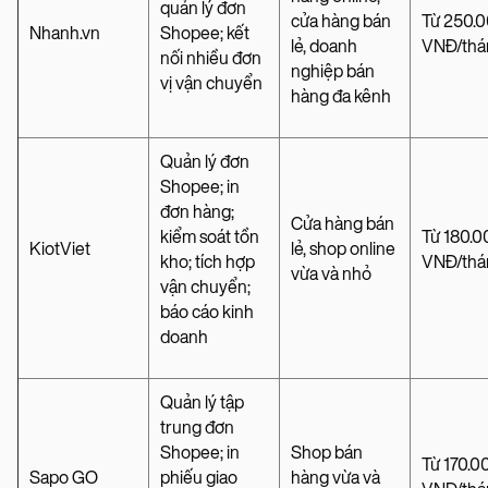
quản lý đơn
cửa hàng bán
Từ 250.
Nhanh.vn
Shopee; kết
lẻ, doanh
VNĐ/thá
nối nhiều đơn
nghiệp bán
vị vận chuyển
hàng đa kênh
Quản lý đơn
Shopee; in
đơn hàng;
Cửa hàng bán
kiểm soát tồn
Từ 180.0
KiotViet
lẻ, shop online
kho; tích hợp
VNĐ/thá
vừa và nhỏ
vận chuyển;
báo cáo kinh
doanh
Quản lý tập
trung đơn
Shopee; in
Shop bán
Từ 170.0
Sapo GO
phiếu giao
hàng vừa và