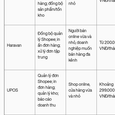
VNĐ/thá
hàng; đồng bộ
nhỏ
sản phẩm/tồn
kho
Người bán
Đồng bộ quản
online vừa và
lý Shopee; in
nhỏ, doanh
Từ 200.
Haravan
ấn đơn hàng;
nghiệp muốn
VNĐ/thá
xử lý đơn tập
bán hàng đa
trung
kênh
Quản lý đơn
Shopee; in
Shop online,
Khoảng
đơn hàng;
UPOS
cửa hàng vừa
299.000
quản lý kho;
và nhỏ
VNĐ/thá
báo cáo
doanh thu