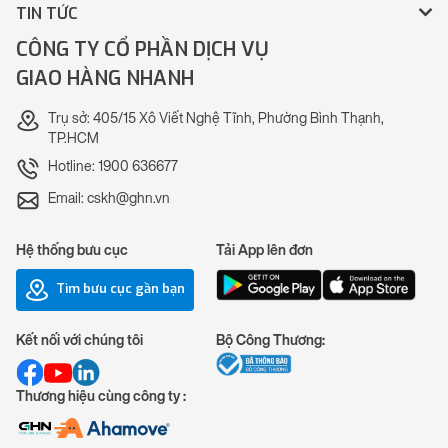
TIN TỨC
CÔNG TY CỔ PHẦN DỊCH VỤ
GIAO HÀNG NHANH
Trụ sở: 405/15 Xô Viết Nghệ Tĩnh, Phường Bình Thạnh,
TP.HCM
Hotline: 1900 636677
Email: cskh@ghn.vn
Hệ thống bưu cục
Tải App lên đơn
Tìm bưu cục gần bạn
Kết nối với chúng tôi
Bộ Công Thương:
Thương hiệu cùng công ty :