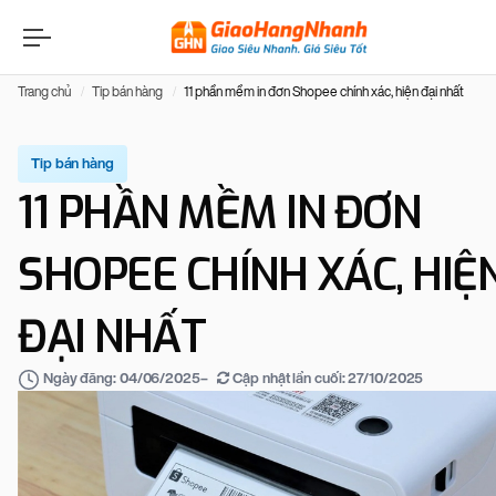
Trang chủ
Tip bán hàng
11 phần mềm in đơn Shopee chính xác, hiện đại nhất
Tip bán hàng
11 PHẦN MỀM IN ĐƠN
SHOPEE CHÍNH XÁC, HIỆ
ĐẠI NHẤT
–
Cập nhật lần cuối:
27/10/2025
Ngày đăng:
04/06/2025