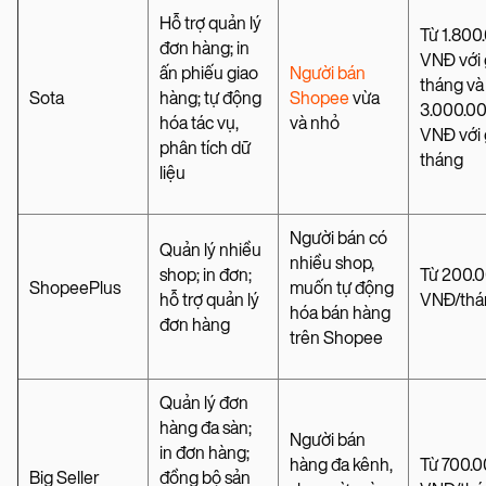
Hỗ trợ quản lý
Từ 1.800
đơn hàng; in
VNĐ với 
ấn phiếu giao
Người bán
tháng và
Sota
hàng; tự động
Shopee
vừa
3.000.0
hóa tác vụ,
và nhỏ
VNĐ với 
phân tích dữ
tháng
liệu
Người bán có
Quản lý nhiều
nhiều shop,
shop; in đơn;
Từ 200.
ShopeePlus
muốn tự động
hỗ trợ quản lý
VNĐ/thá
hóa bán hàng
đơn hàng
trên Shopee
Quản lý đơn
hàng đa sàn;
Người bán
in đơn hàng;
hàng đa kênh,
Từ 700.
Big Seller
đồng bộ sản