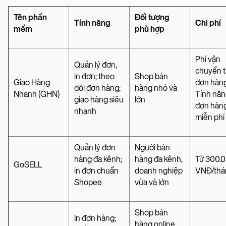
Tên phần
Đối tượng
Tính năng
Chi phí
mềm
phù hợp
Phí vận
Quản lý đơn,
chuyển 
in đơn; theo
Shop bán
Giao Hàng
đơn hàng
dõi đơn hàng;
hàng nhỏ và
Nhanh (GHN)
Tính năn
giao hàng siêu
lớn
đơn hàn
nhanh
miễn phí
Quản lý đơn
Người bán
hàng đa kênh;
hàng đa kênh,
Từ 300.
GoSELL
in đơn chuẩn
doanh nghiệp
VNĐ/thá
Shopee
vừa và lớn
Shop bán
In đơn hàng;
hàng online,