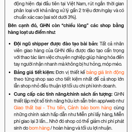
động hiện đại đầu tiên tại Việt Nam, rút ngắn thời gian
phân loại với khả năng xử lý gần 2 triệu đơn/ngày và có
chuẩn xác cao (sai sót dưới 3%).
Bên cạnh đó, GHN còn “chiều lòng” các shop bằng
hàng loạt ưu điểm như:
Đội ngũ shipper được đào tạo bài bản:
Tất cả nhân
viên giao hàng của GHN đều được đào tạo cẩn trọng
với thao tác làm việc chuyên nghiệp giúp hàng hóa đến
tay người nhận nhanh mà không bị hư hỏng, móp méo.
Bảng giá tiết kiệm:
Đơn vị thiết kế
bảng giá linh động
theo từng shop sao cho tiết kiệm nhất để cả shop lớn
lẫn shop nhỏ đều thuận lợi tối ưu chi phí kinh doanh.
Cung cấp các tính năng/chính sách ấn tượng:
GHN
thiết lập một số tính năng hữu ích sẵn trên app/web như
Giao thất bại - Thu tiền
,
Cảnh báo bom hàng
cùng
những chính sách hấp dẫn như Miễn phí lấy hàng, Miễn
phí giao lại 3 lần… Nhờ đó shop có thể giảm chi phí phát
sinh do
bom hàng
/ hoàn hàng và tối ưu lợi nhuận.