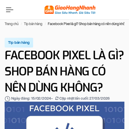
Trang chủ
Tip bán hàng
Facebook Pixel là gì? Shop bán hàng có nên dùng không
Tip bán hàng
FACEBOOK PIXEL LÀ GÌ?
SHOP BÁN HÀNG CÓ
NÊN DÙNG KHÔNG?
–
Cập nhật lần cuối:
27/03/2026
Ngày đăng:
15/02/2024