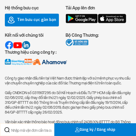
Hệ thống bưu cục
Tải App lên đơn
Tìm bưu cục gần bạn
Kết nối với chúng tôi
Bộ Công Thương:
Thương hiệu cùng công ty :
Công ty giao nhận đầu tiên tại Việt Nam được thành lập với sứ mệnh phục vụ nhu cầu
vận chuyển chuyên nghiệp của các đối tác Thương mại điện tử trên toàn quốc.
Giấy CNĐKDN số 0311907295 do Sở Kế Hoạch và Đầu Tư TP HCM cấp lần đầu ngày
02/08/2012, cấp thay đổi lần thứ 21: ngày 12/02/2025. Giấy phép bưu chính số
310/GP-BTTTT do Bộ Thông tin và Truyền thông cấp lần đầu ngày 19/11/2014, cấp
điều chỉnh lần thứ 2: ngày 02/08/2019, được gia hạn theo giấy phép bưu chính số
84/GP-BTTTT cấp ngày 26/02/2025.
Văn bản xác nhận thông báo hoạt động bưu chính số 2438/XN-BTTTT do Bộ Thông
tin và Truyền thông cấp lần đầu ngày 01/02/2013, cấp điều chỉnh lần thứ 2: ngày
Đăng ký / Đăng nhập
26/07/2019.