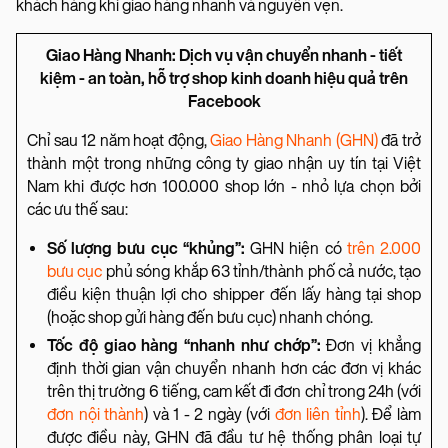
khách hàng khi giao hàng nhanh và nguyên vẹn.
Giao Hàng Nhanh: Dịch vụ vận chuyển nhanh - tiết
kiệm - an toàn, hỗ trợ shop kinh doanh hiệu quả trên
Facebook
Chỉ sau 12 năm hoạt động,
Giao Hàng Nhanh (GHN)
đã trở
thành một trong những công ty giao nhận uy tín tại Việt
Nam khi được hơn 100.000 shop lớn - nhỏ lựa chọn bởi
các ưu thế sau:
Số lượng bưu cục “khủng”:
GHN hiện có
trên 2.000
bưu cục
phủ sóng khắp 63 tỉnh/thành phố cả nước, tạo
điều kiện thuận lợi cho shipper đến lấy hàng tại shop
(hoặc shop gửi hàng đến bưu cục) nhanh chóng.
Tốc độ giao hàng “nhanh như chớp”:
Đơn vị khẳng
định thời gian vận chuyển nhanh hơn các đơn vị khác
trên thị trường 6 tiếng, cam kết đi đơn chỉ trong 24h (với
đơn nội thành
) và 1 - 2 ngày (với
đơn liên tỉnh
). Để làm
được điều này, GHN đã đầu tư hệ thống phân loại tự