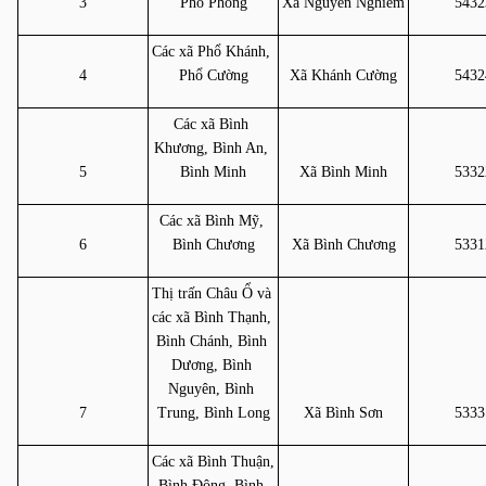
3
Phổ Phong
Xã Nguyễn Nghiêm
5432
Các xã Phổ Khánh, 
4
Phổ Cường
Xã Khánh Cường
5432
Các xã Bình 
Khương, Bình An, 
5
Bình Minh
Xã Bình Minh
5332
Các xã Bình Mỹ, 
6
Bình Chương
Xã Bình Chương
5331
Thị trấn Châu Ổ và 
các xã Bình Thạnh, 
Bình Chánh, Bình 
Dương, Bình 
Nguyên, Bình 
7
Trung, Bình Long
Xã Bình Sơn
5333
Các xã Bình Thuận, 
Bình Đông, Bình 