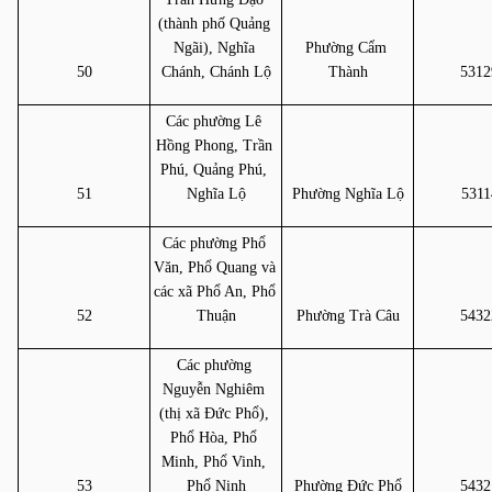
(thành phố Quảng 
Ngãi), Nghĩa 
Phường Cẩm 
50
Chánh, Chánh Lộ
Thành
5312
Các phường Lê 
Hồng Phong, Trần 
Phú, Quảng Phú, 
51
Nghĩa Lộ
Phường Nghĩa Lộ
5311
Các phường Phổ 
Văn, Phổ Quang và 
các xã Phổ An, Phổ 
52
Thuận
Phường Trà Câu
5432
Các phường 
Nguyễn Nghiêm 
(thị xã Đức Phổ), 
Phổ Hòa, Phổ 
Minh, Phổ Vinh, 
53
Phổ Ninh
Phường Đức Phổ
5432