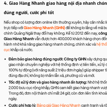
4. Giao Hàng Nhanh giao hàng nội địa nhanh chón
đúng người, cước phí tốt
Nếu shop có lượng đơn online lớn thường xuyên, hãy cân nhắc li
trực tiếp với
Giao Hàng Nhanh (GHN)
để không lo lắng về mã b
chính Quảng Ngãi thay đổi hay không. Kể từ 2012 đến nay,
công
Giao Hàng Nhanh
vẫn được hơn 400.000 khách hàng chọn đồ
hành nhờ khả năng giao hàng nhanh chóng, chính xác và
hệ th
cục
khắp cả nước.
Đảm bảo giao hàng đúng người: Công ty GHN
xây dựng quy
giao nhận chuyên nghiệp với hệ thống định vị tiên tiến, xử lý
100% tự động (với năng suất 2 triệu đơn/ngày) giúp shipper 
đúng địa chỉ, không bị nhầm lẫn xã, phường cũ và mới.
Tốc độ xử lý đơn và giao hàng nhanh ấn tượng:
Nhờ hệ thố
2.000 bưu cục rộng khắp, GHN cam kết giao hàng nhanh vượt 
Trong đó, đơn nội thành chỉ mất 24 giờ, còn đơn liên tỉnh khoả
ngày.
Cước phí hợp lý:
Bảng giá Giao Hàng Nhanh
cạnh tranh và r