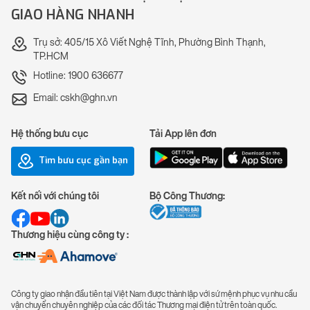
GIAO HÀNG NHANH
Trụ sở: 405/15 Xô Viết Nghệ Tĩnh, Phường Bình Thạnh,
TP.HCM
Hotline: 1900 636677
Email: cskh@ghn.vn
Hệ thống bưu cục
Tải App lên đơn
Tìm bưu cục gần bạn
Kết nối với chúng tôi
Bộ Công Thương:
Thương hiệu cùng công ty :
Công ty giao nhận đầu tiên tại Việt Nam được thành lập với sứ mệnh phục vụ nhu cầu
vận chuyển chuyên nghiệp của các đối tác Thương mại điện tử trên toàn quốc.