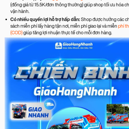
(đồng giá từ 15.5K/đơn thông thường) giúp shop tối ưu hóa ch
vận hành.
Có nhiều quyền lợi hỗ trợ hấp dẫn:
Shop được hưởng các c
sách miễn phí lấy hàng tận nơi, miễn phí giao lại và miễn
phí t
(COD)
giúp tăng lợi nhuận thực tế cho mỗi đơn hàng.