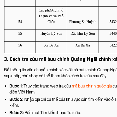
Các phường Phổ 
Thạnh và xã Phổ 
54
Châu
Phường Sa Huỳnh
5432
55
Huyện Lý Sơn
Đặc khu Lý Sơn
5440
56
Xã Ba Xa
Xã Ba Xa
5422
3. Cách tra cứu mã bưu chính Quảng Ngãi chính x
Để thông tin vận chuyển chính xác với mã bưu chính Quảng Ngã
sáp nhập, chủ shop có thể tham khảo cách tra cứu sau đây:
Bước 1:
Truy cập trang web tra cứu
mã bưu chính quốc gia
củ
điện Việt Nam.
Bước 2:
Nhập địa chỉ cụ thể của khu vực cần tìm kiếm vào ô 
kiếm.
Bước 3:
Bấm nút Tìm kiếm hoặc Tra cứu.