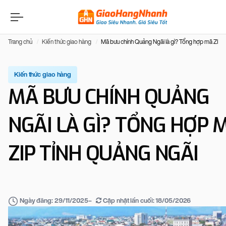
Trang chủ
Kiến thức giao hàng
Mã bưu chính Quảng Ngãi là gì? Tổng hợp mã ZIP 
Kiến thức giao hàng
MÃ BƯU CHÍNH QUẢNG
NGÃI LÀ GÌ? TỔNG HỢP 
ZIP TỈNH QUẢNG NGÃI
–
Cập nhật lần cuối:
18/05/2026
Ngày đăng:
29/11/2025