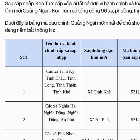
Sau sáp nhập, Kon Tum sắp xếp lại tất cả đơn vị hành chính và t
tỉnh mới Quảng Ngãi - Kon Tum có tổng cộng 96 xã, phường, thị 
Dưới đây là bảng mã bưu chính Quảng Ngãi mới nhất để chủ sh
dàng nắm bắt thông tin:
Tên đơn vị hành 
chính cấp xã sáp 
Xã/phường đặc 
Mã bưu c
STT
nhập
khu mới
(sau sáp
Các xã Tịnh Kỳ, 
Tịnh Châu, Tịnh 
Long, Tịnh Thiện, 
1
Tịnh Khê
Xã Tịnh Khê
5312
Các xã Nghĩa Hà, 
Nghĩa Dõng, Nghĩa 
2
Dũng, An Phú
Xã An Phú
5312
Các xã Phổ Nhơn, 