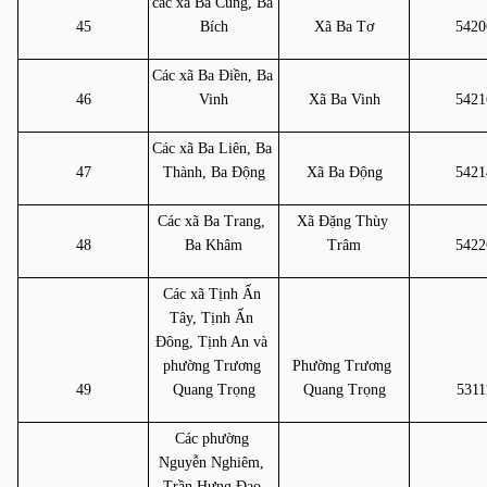
các xã Ba Cung, Ba 
45
Bích
Xã Ba Tơ
5420
Các xã Ba Điền, Ba 
46
Vinh
Xã Ba Vinh
5421
Các xã Ba Liên, Ba 
47
Thành, Ba Động
Xã Ba Động
5421
Các xã Ba Trang, 
Xã Đặng Thùy 
48
Ba Khâm
Trâm
5422
Các xã Tịnh Ấn 
Tây, Tịnh Ấn 
Đông, Tịnh An và 
phường Trương 
Phường Trương 
49
Quang Trọng
Quang Trọng
5311
Các phường 
Nguyễn Nghiêm, 
Trần Hưng Đạo 