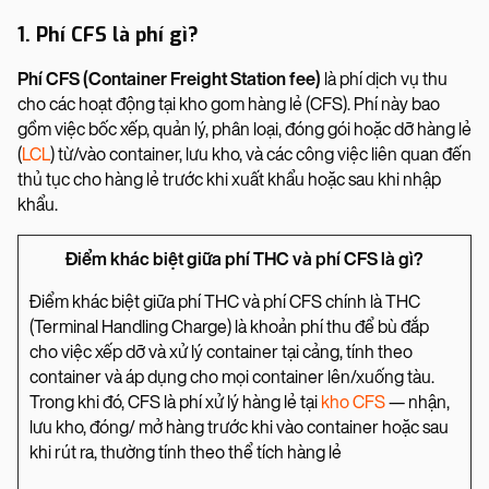
1. Phí CFS là phí gì?
Phí CFS (Container Freight Station fee)
là phí dịch vụ thu
cho các hoạt động tại kho gom hàng lẻ (CFS). Phí này bao
gồm việc bốc xếp, quản lý, phân loại, đóng gói hoặc dỡ hàng lẻ
(
LCL
) từ/vào container, lưu kho, và các công việc liên quan đến
thủ tục cho hàng lẻ trước khi xuất khẩu hoặc sau khi nhập
khẩu.
Điểm khác biệt giữa phí THC và phí CFS là gì?
Điểm khác biệt giữa phí THC và phí CFS chính là THC
(Terminal Handling Charge) là khoản phí thu để bù đắp
cho việc xếp dỡ và xử lý container tại cảng, tính theo
container và áp dụng cho mọi container lên/xuống tàu.
Trong khi đó, CFS là phí xử lý hàng lẻ tại
kho CFS
— nhận,
lưu kho, đóng/ mở hàng trước khi vào container hoặc sau
khi rút ra, thường tính theo thể tích hàng lẻ