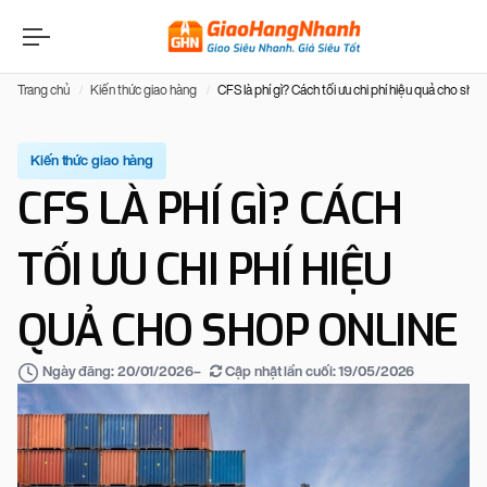
Trang chủ
Kiến thức giao hàng
CFS là phí gì? Cách tối ưu chi phí hiệu quả cho shop
Kiến thức giao hàng
CFS LÀ PHÍ GÌ? CÁCH
TỐI ƯU CHI PHÍ HIỆU
QUẢ CHO SHOP ONLINE
–
Cập nhật lần cuối:
19/05/2026
Ngày đăng:
20/01/2026