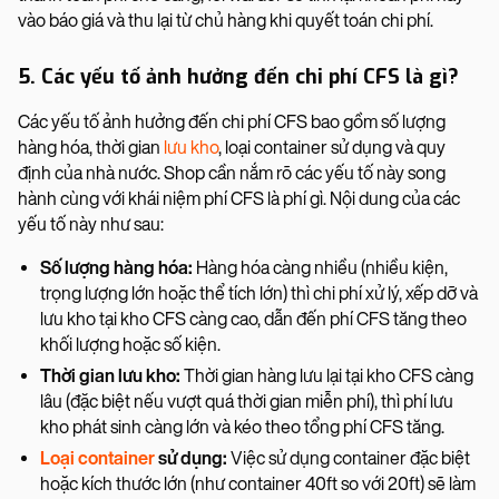
vào báo giá và thu lại từ chủ hàng khi quyết toán chi phí.
5. Các yếu tố ảnh hưởng đến chi phí CFS là gì?
Các yếu tố ảnh hưởng đến chi phí CFS bao gồm số lượng
hàng hóa, thời gian
lưu kho
, loại container sử dụng và quy
định của nhà nước. Shop cần nắm rõ các yếu tố này song
hành cùng với khái niệm phí CFS là phí gì. Nội dung của các
yếu tố này như sau:
Số lượng hàng hóa:
Hàng hóa càng nhiều (nhiều kiện,
trọng lượng lớn hoặc thể tích lớn) thì chi phí xử lý, xếp dỡ và
lưu kho tại kho CFS càng cao, dẫn đến phí CFS tăng theo
khối lượng hoặc số kiện.
Thời gian lưu kho:
Thời gian hàng lưu lại tại kho CFS càng
lâu (đặc biệt nếu vượt quá thời gian miễn phí), thì phí lưu
kho phát sinh càng lớn và kéo theo tổng phí CFS tăng.
Loại container
sử dụng:
Việc sử dụng container đặc biệt
hoặc kích thước lớn (như container 40ft so với 20ft) sẽ làm