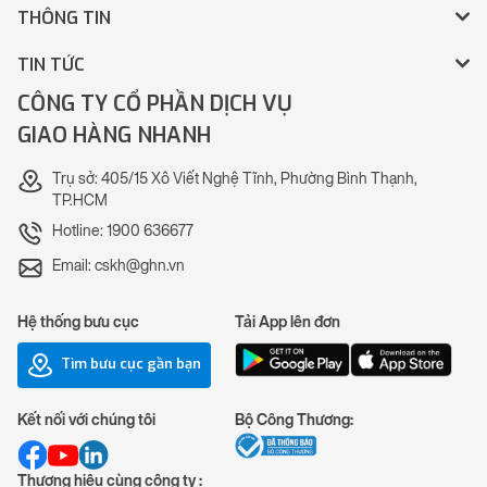
THÔNG TIN
TIN TỨC
CÔNG TY CỔ PHẦN DỊCH VỤ
GIAO HÀNG NHANH
Trụ sở: 405/15 Xô Viết Nghệ Tĩnh, Phường Bình Thạnh,
TP.HCM
Hotline: 1900 636677
Email: cskh@ghn.vn
Hệ thống bưu cục
Tải App lên đơn
Tìm bưu cục gần bạn
Kết nối với chúng tôi
Bộ Công Thương:
Thương hiệu cùng công ty :