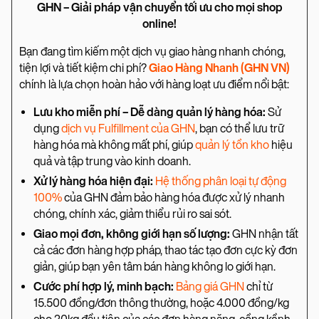
GHN – Giải pháp vận chuyển tối ưu cho mọi shop
online!
Bạn đang tìm kiếm một dịch vụ giao hàng nhanh chóng,
tiện lợi và tiết kiệm chi phí?
Giao Hàng Nhanh (GHN VN)
chính là lựa chọn hoàn hảo với hàng loạt ưu điểm nổi bật:
Lưu kho miễn phí – Dễ dàng quản lý hàng hóa:
Sử
dụng
dịch vụ Fulfillment của GHN
, bạn có thể lưu trữ
hàng hóa mà không mất phí, giúp
quản lý tồn kho
hiệu
quả và tập trung vào kinh doanh.
Xử lý hàng hóa hiện đại:
Hệ thống phân loại tự động
100%
của GHN đảm bảo hàng hóa được xử lý nhanh
chóng, chính xác, giảm thiểu rủi ro sai sót.
Giao mọi đơn, không giới hạn số lượng:
GHN nhận tất
cả các đơn hàng hợp pháp, thao tác tạo đơn cực kỳ đơn
giản, giúp bạn yên tâm bán hàng không lo giới hạn.
Cước phí hợp lý, minh bạch:
Bảng giá GHN
chỉ từ
15.500 đồng/đơn thông thường, hoặc 4.000 đồng/kg