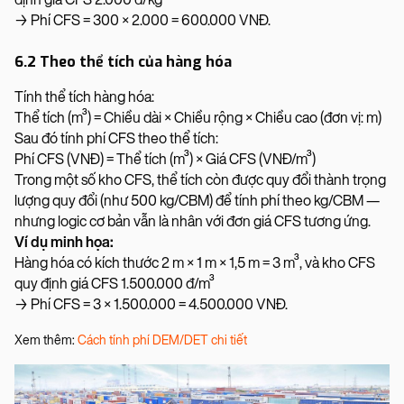
→ Phí CFS = 300 × 2.000 = 600.000 VNĐ.
6.2 Theo thể tích của hàng hóa
Tính thể tích hàng hóa:
Thể tích (m³) = Chiều dài × Chiều rộng × Chiều cao (đơn vị: m)
Sau đó tính phí CFS theo thể tích:
Phí CFS (VNĐ) = Thể tích (m³) × Giá CFS (VNĐ/m³)
Trong một số kho CFS, thể tích còn được quy đổi thành trọng
lượng quy đổi (như 500 kg/CBM) để tính phí theo kg/CBM —
nhưng logic cơ bản vẫn là nhân với đơn giá CFS tương ứng.
Ví dụ minh họa:
Hàng hóa có kích thước 2 m × 1 m × 1,5 m = 3 m³, và kho CFS
quy định giá CFS 1.500.000 đ/m³
→ Phí CFS = 3 × 1.500.000 = 4.500.000 VNĐ.
Xem thêm:
Cách tính phí DEM/DET chi tiết