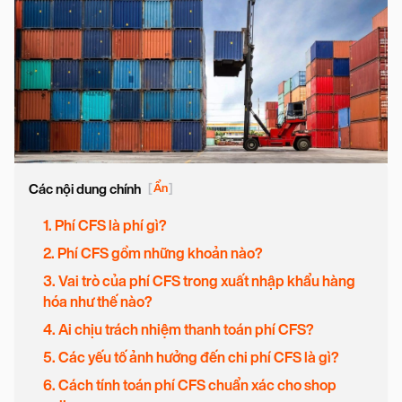
Các nội dung chính
[
Ẩn
]
1. Phí CFS là phí gì?
2. Phí CFS gồm những khoản nào?
3. Vai trò của phí CFS trong xuất nhập khẩu hàng
hóa như thế nào?
4. Ai chịu trách nhiệm thanh toán phí CFS?
5. Các yếu tố ảnh hưởng đến chi phí CFS là gì?
6. Cách tính toán phí CFS chuẩn xác cho shop