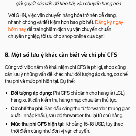
giải quyết các vấn đề kho bãi, vận chuyển hàng hóa
Với GHN, việc vận chuyển hàng hóa trở nên dễ dàng,
nhanh chóng và tiết kiệm hơn bao giờ hết.
Đăng ký ngay
hôm nay
để trải nghiệm dịch vụ vận chuyển chuẩn
chuyên nghiệp, tối ưu cho shop online của bạn!
8. Một số lưu ý khác cần biết về chi phí CFS
Cùng với việc nắm rõ khái niệm phí CFS là phí gì, shop cũng
cần lưu ý những vấn đề khác như: đối tượng áp dụng, cơ chế
thu phí và mức phí hiện tại. Cụ thể:
Đối tượng áp dụng:
Phí CFS chỉ dành cho hàng lẻ (LCL),
hàng xuất cần kiểm tra, hàng nhập chưa làm thủ tục.
Cơ chế thu phí:
Ban đầu cảng thu từ forwarder (trung gian
xuất - nhập khẩu), sau đó forwarder thu lại từ chủ hàng.
Mức thu phí CFS hiện tại:
Khoảng 15-18 USD, tùy theo
thời điểm cũng như đơn vị vận chuyển.