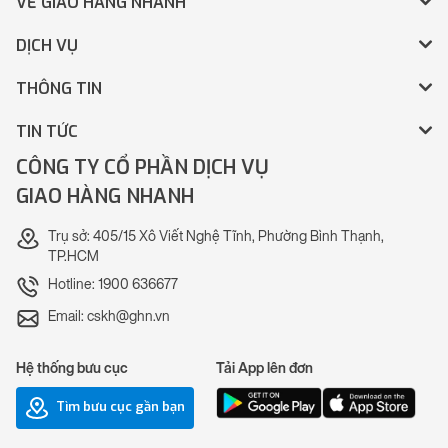
VỀ GIAO HÀNG NHANH
DỊCH VỤ
THÔNG TIN
TIN TỨC
CÔNG TY CỔ PHẦN DỊCH VỤ
GIAO HÀNG NHANH
Trụ sở: 405/15 Xô Viết Nghệ Tĩnh, Phường Bình Thạnh,
TP.HCM
Hotline: 1900 636677
Email: cskh@ghn.vn
Hệ thống bưu cục
Tải App lên đơn
Tìm bưu cục gần bạn