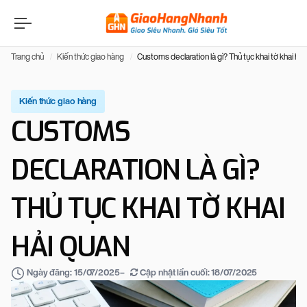
Trang chủ
Kiến thức giao hàng
Customs declaration là gì? Thủ tục khai tờ khai hải
Kiến thức giao hàng
CUSTOMS
DECLARATION LÀ GÌ?
THỦ TỤC KHAI TỜ KHAI
HẢI QUAN
–
Cập nhật lần cuối:
18/07/2025
Ngày đăng:
15/07/2025