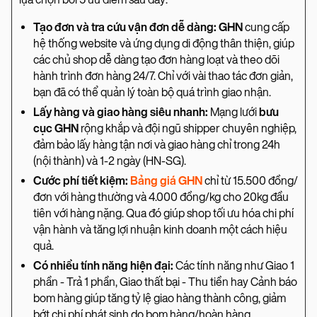
Tạo đơn và tra cứu vận đơn dễ dàng: GHN
cung cấp
hệ thống website và ứng dụng di động thân thiện, giúp
các chủ shop dễ dàng tạo đơn hàng loạt và theo dõi
hành trình đơn hàng 24/7. Chỉ với vài thao tác đơn giản,
bạn đã có thể quản lý toàn bộ quá trình giao nhận.
Lấy hàng và giao hàng siêu nhanh:
Mạng lưới
bưu
cục GHN
rộng khắp và đội ngũ shipper chuyên nghiệp,
đảm bảo lấy hàng tận nơi và giao hàng chỉ trong 24h
(nội thành) và 1-2 ngày (HN-SG).
Cước phí tiết kiệm:
Bảng giá GHN
chỉ từ 15.500 đồng/
đơn với hàng thường và 4.000 đồng/kg cho 20kg đầu
tiên với hàng nặng. Qua đó giúp shop tối ưu hóa chi phí
vận hành và tăng lợi nhuận kinh doanh một cách hiệu
quả.
Có nhiều tính năng hiện đại:
Các tính năng như Giao 1
phần - Trả 1 phần, Giao thất bại - Thu tiền hay Cảnh báo
bom hàng giúp tăng tỷ lệ giao hàng thành công, giảm
bớt chi phí phát sinh do bom hàng/hoàn hàng.