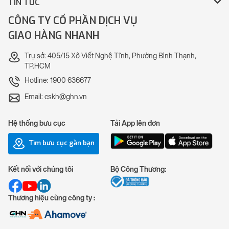
TIN TỨC
CÔNG TY CỔ PHẦN DỊCH VỤ
GIAO HÀNG NHANH
Trụ sở: 405/15 Xô Viết Nghệ Tĩnh, Phường Bình Thạnh,
TP.HCM
Hotline: 1900 636677
Email: cskh@ghn.vn
Hệ thống bưu cục
Tải App lên đơn
Tìm bưu cục gần bạn
Kết nối với chúng tôi
Bộ Công Thương:
Thương hiệu cùng công ty :