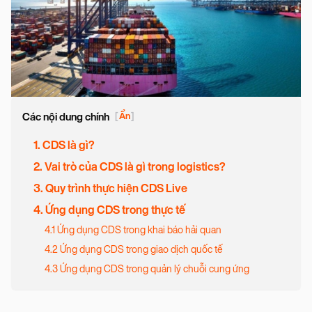
Các nội dung chính
[
Ẩn
]
1. CDS là gì?
2. Vai trò của CDS là gì trong logistics?
3. Quy trình thực hiện CDS Live
4. Ứng dụng CDS trong thực tế
4.1 Ứng dụng CDS trong khai báo hải quan
4.2 Ứng dụng CDS trong giao dịch quốc tế
4.3 Ứng dụng CDS trong quản lý chuỗi cung ứng