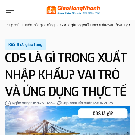
Trang chủ
Kiến thức giao hàng
CDS là gì trong xuất nhập khẩu? Vai trò và ứng dụn
Kiến thức giao hàng
CDS LÀ GÌ TRONG XUẤT
NHẬP KHẨU? VAI TRÒ
VÀ ỨNG DỤNG THỰC TẾ
–
Cập nhật lần cuối:
18/07/2025
Ngày đăng:
15/07/2025