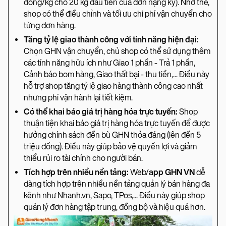
đồng/kg cho 20 kg đầu tiên của đơn nặng ký). Nhờ thế,
shop có thể điều chỉnh và tối ưu chi phí vận chuyển cho
từng đơn hàng.
Tăng tỷ lệ giao thành công với tính năng hiện đại:
Chọn GHN vận chuyển, chủ shop có thể sử dụng thêm
các tính năng hữu ích như Giao 1 phần - Trả 1 phần,
Cảnh báo bom hàng, Giao thất bại - thu tiền,... Điều này
hỗ trợ shop tăng tỷ lệ giao hàng thành công cao nhất
nhưng phí vận hành lại tiết kiệm.
Có thể khai báo giá trị hàng hóa trực tuyến:
Shop
thuận tiện khai báo giá trị hàng hóa trực tuyến để được
hưởng chính sách đền bù GHN thỏa đáng (lên đến 5
triệu đồng). Điều này giúp bảo vệ quyền lợi và giảm
thiểu rủi ro tài chính cho người bán.
Tích hợp trên nhiều nền tảng:
Web/
app GHN VN
dễ
dàng tích hợp trên nhiều nền tảng quản lý bán hàng đa
kênh như Nhanh.vn, Sapo, TPos,... Điều này giúp shop
quản lý đơn hàng tập trung, đồng bộ và hiệu quả hơn.