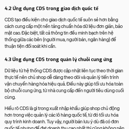
4.2 Ứng dụng CDS trong giao dịch quốc tế
CDS tạo điều kiện cho giao dịch quốc tế suôn sẻ hơn bằng
cách cung cấp một nền tảng chuẩn hóa dữ liệu đơn giản, bảo
mật cao. Đặc biệt, tất cả thông tin đều minh bạch trên hệ
thống giữa các bên (người mua, người bán, ngân hàng) để
thuận tiện đối soát khi cần.
4.3 Ứng dụng CDS trong quản lý chuỗi cung ứng
Dữ liệu từ hệ thống CDS được cập nhật liên tục theo thời gian
thực tế nên chủ shop dễ dàng theo dõi và quản lý tiến trình
vận chuyển hàng hóa hiệu quả. Điều này giúp tối ưu hóa toàn
bộ chuỗi cung ứng, từ nhà cung cấp đến người tiêu dùng cuối
cùng.
Hiểu rõ CDS là gì trong xuất nhập khẩu giúp shop chủ động
hơn trong việc quản lý các lô hàng quốc tế, từ đó tối ưu hóa
quy trình kinh doanh. Tuy vậy, người bán lưu ý dù đã có đơn
quốc tế nhưng để đạt doanh thu cao nhất thì cũng không nên