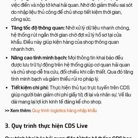
việc điền và nộp tờ khai hải quan. Nhờ đó giảm thiểu sai sót
do nhập liệu thủ công để chủ shop tiết kiệm thời gian,
công sức.
Tăng tốc độ thông quan:
Nhờ xử lý dữ liệu nhanh chóng,
hệ thống rút ngắn thời gian chờ đợi xử lý hồ sơ tại cửa
khẩu. Điều này giúp kiện hàng của shop thông quan
nhanh hơn.
Nâng cao tính minh bạch:
Mọi thông tin khai báo đều
được lưu trữ tự động trên hệ thống giúp cơ quan hải quan
và chủ shop dễ tra cứu, đối chiếu khi cần thiết. Qua đó tăng
tính minh bạch và giảm thiểu rủi ro pháp lý.
Tiết kiệm chi phí:
Thực hiện thủ tục trực tuyến trên CDS
giúp người bán giảm chi phí giấy tờ, đi lại và nhân sự. Về lâu
dài mang lại lợi ích kinh tế đáng kể cho shop.
>> Xem thêm:
Quy trình logistics hàng nhập khẩu
3. Quy trình thực hiện CDS Live