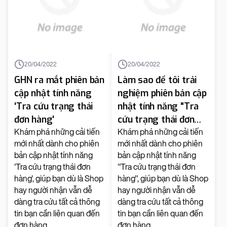
20/04/2022
20/04/2022
GHN ra mắt phiên bản
Làm sao để tôi trải
cập nhật tính năng
nghiệm phiên bản cập
'Tra cứu trạng thái
nhật tính năng "Tra
đơn hàng'
cứu trạng thái đơn
hàng" vừa ra mắt?
Khám phá những cải tiến
Khám phá những cải tiến
mới nhất dành cho phiên
mới nhất dành cho phiên
bản cập nhật tính năng
bản cập nhật tính năng
'Tra cứu trạng thái đơn
"Tra cứu trạng thái đơn
hàng', giúp bạn dù là Shop
hàng", giúp bạn dù là Shop
hay người nhận vẫn dễ
hay người nhận vẫn dễ
dàng tra cứu tất cả thông
dàng tra cứu tất cả thông
tin bạn cần liên quan đến
tin bạn cần liên quan đến
đơn hàng.
đơn hàng.