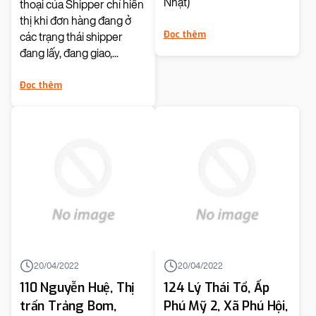
Nhật)
thoại của Shipper chỉ hiển
cứu trạng thái đơn
thị khi đơn hàng đang ở
hàng"?
Đọc thêm
các trạng thái shipper
đang lấy, đang giao,...
Đọc thêm
20/04/2022
20/04/2022
110 Nguyễn Huệ, Thị
124 Lý Thái Tổ, Ấp
trấn Trảng Bom,
Phú Mỹ 2, Xã Phú Hội,