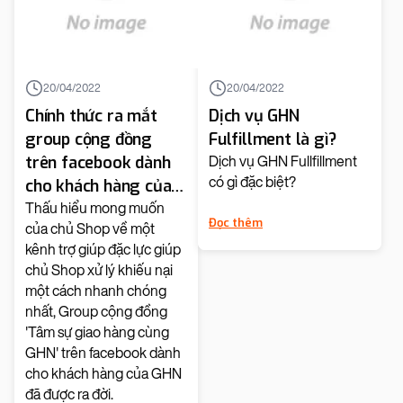
20/04/2022
20/04/2022
Chính thức ra mắt
Dịch vụ GHN
group cộng đồng
Fulfillment là gì?
trên facebook dành
Dịch vụ GHN Fullfillment
có gì đặc biệt?
cho khách hàng của
GHN
Thấu hiểu mong muốn
Đọc thêm
của chủ Shop về một
kênh trợ giúp đặc lực giúp
chủ Shop xử lý khiếu nại
một cách nhanh chóng
nhất, Group cộng đồng
'Tâm sự giao hàng cùng
GHN' trên facebook dành
cho khách hàng của GHN
đã được ra đời.