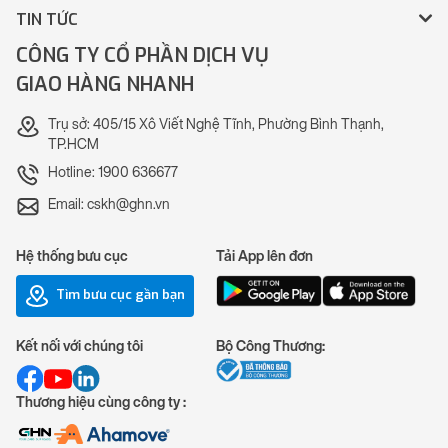
TIN TỨC
CÔNG TY CỔ PHẦN DỊCH VỤ
GIAO HÀNG NHANH
Trụ sở: 405/15 Xô Viết Nghệ Tĩnh, Phường Bình Thạnh,
TP.HCM
Hotline: 1900 636677
Email: cskh@ghn.vn
Hệ thống bưu cục
Tải App lên đơn
Tìm bưu cục gần bạn
Kết nối với chúng tôi
Bộ Công Thương:
Thương hiệu cùng công ty :