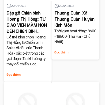
20/04/2022
20/04/2022
Gặp gỡ Chiến binh
Thượng Quận, Xã
Hoàng Thị Hồng: TỪ
Thượng Quận, Huyện
GIÁO VIÊN MẦM NON
Kinh Môn
ĐẾN CHIẾN BINH
Thời gian hoạt động: 8h00
- 18h00 (Thứ Hai - Chủ
SALES TIÊN PHONG
Có thể bình chọn Hoàng
Nhật)
Thị Hồng là Chiến binh
CỦA THANH HÓA
Sales đi đầu của Thanh
Đọc thêm
Hóa - đặc biệt trong các
giai đoạn đầu khi công ty
thay đổi chiến lược.
Đọc thêm