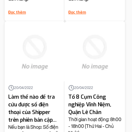
Đọc thêm
Đọc thêm
20/04/2022
20/04/2022
Làm thế nào để tra
Tổ 8 Cụm Công
cứu được số điện
nghiệp Vĩnh Niệm,
thoại của Shipper
Quận Lê Chân
trên phiên bản cập
Thời gian hoạt động: 8h00
- 18h00 (Thứ Hai - Chủ
nhật tính năng "Tra
Nếu bạn là Shop: Số điện