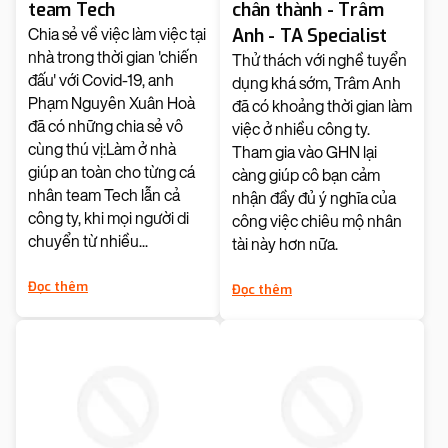
team Tech
chân thành - Trâm
Anh - TA Specialist
Chia sẻ về việc làm việc tại
nhà trong thời gian 'chiến
Thử thách với nghề tuyển
đấu' với Covid-19, anh
dụng khá sớm, Trâm Anh
Phạm Nguyên Xuân Hoà
đã có khoảng thời gian làm
đã có những chia sẻ vô
việc ở nhiều công ty.
cùng thú vị:Làm ở nhà
Tham gia vào GHN lại
giúp an toàn cho từng cá
càng giúp cô bạn cảm
nhân team Tech lẫn cả
nhận đầy đủ ý nghĩa của
công ty, khi mọi người di
công việc chiêu mộ nhân
chuyển từ nhiều...
tài này hơn nữa.
Đọc thêm
Đọc thêm