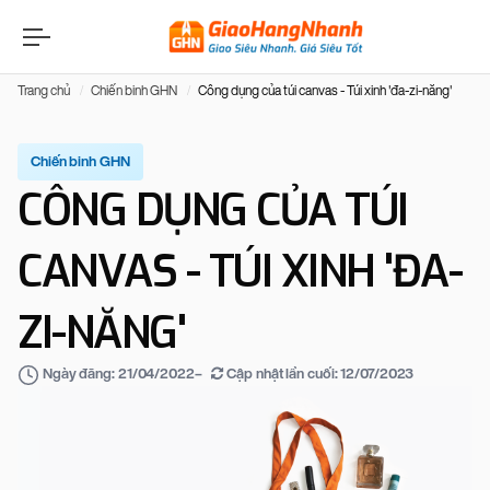
Trang chủ
Chiến binh GHN
Công dụng của túi canvas - Túi xinh 'đa-zi-năng'
Chiến binh GHN
CÔNG DỤNG CỦA TÚI
CANVAS - TÚI XINH 'ĐA-
ZI-NĂNG'
–
Cập nhật lần cuối:
12/07/2023
Ngày đăng:
21/04/2022