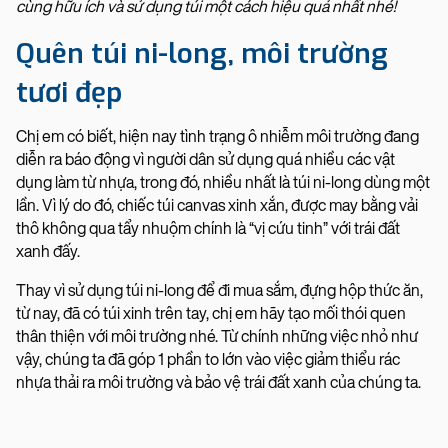
cùng hữu ích và sử dụng túi một cách hiệu quả nhất nhé!
Quên túi ni-long, môi trường
tươi đẹp
Chị em có biết, hiện nay tình trạng ô nhiễm môi trường đang
diễn ra báo động vì người dân sử dụng quá nhiều các vật
dụng làm từ nhựa, trong đó, nhiều nhất là túi ni-long dùng một
lần. Vì lý do đó, chiếc túi canvas xinh xắn, được may bằng vải
thô không qua tẩy nhuộm chính là “vị cứu tinh” với trái đất
xanh đấy.
Thay vì sử dụng túi ni-long để đi mua sắm, đựng hộp thức ăn,
từ nay, đã có túi xinh trên tay, chị em hãy tạo mối thói quen
thân thiện với môi trường nhé. Từ chính những việc nhỏ như
vậy, chúng ta đã góp 1 phần to lớn vào việc giảm thiểu rác
nhựa thải ra môi trường và bảo vệ trái đất xanh của chúng ta.