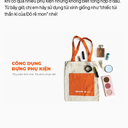
khi có quá nhiều phụ kiện những không biết tổng hợp ở đâu.
Từ bây giờ, chị em hãy sử dụng túi xinh giống như “chiếc túi
thần kì của Đô rê mon” nhé!