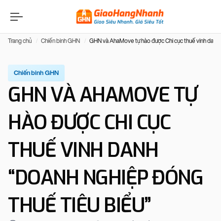
Trang chủ
Chiến binh GHN
GHN và AhaMove tự hào được Chi cục thuế vinh danh 
Chiến binh GHN
GHN VÀ AHAMOVE TỰ
HÀO ĐƯỢC CHI CỤC
THUẾ VINH DANH
“DOANH NGHIỆP ĐÓNG
THUẾ TIÊU BIỂU”