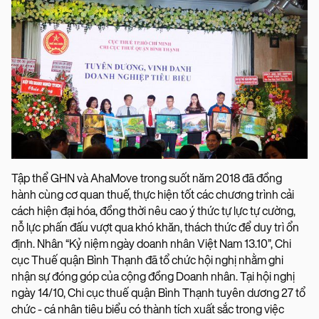
Tập thể GHN và AhaMove trong suốt năm 2018 đã đồng
hành cùng cơ quan thuế, thực hiện tốt các chương trình cải
cách hiện đại hóa, đồng thời nêu cao ý thức tự lực tự cường,
nỗ lực phấn đấu vượt qua khó khăn, thách thức để duy trì ổn
định. Nhân “Kỷ niệm ngày doanh nhân Việt Nam 13.10”, Chi
cục Thuế quận Bình Thạnh đã tổ chức hội nghị nhằm ghi
nhận sự đóng góp của cộng đồng Doanh nhân. Tại hội nghị
ngày 14/10, Chi cục thuế quận Bình Thạnh tuyên dương 27 tổ
chức - cá nhân tiêu biểu có thành tích xuất sắc trong việc