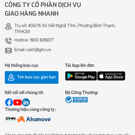
CÔNG TY CỔ PHẦN DỊCH VỤ
GIAO HÀNG NHANH
Trụ sở: 405/15 Xô Viết Nghệ Tĩnh, Phường Bình Thạnh,
TP.HCM
Hotline: 1900 636677
Email: cskh@ghn.vn
Hệ thống bưu cục
Tải App lên đơn
Tìm bưu cục gần bạn
Kết nối với chúng tôi
Bộ Công Thương:
Thương hiệu cùng công ty :