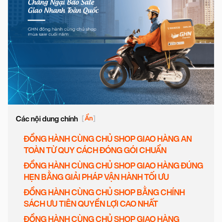
Các nội dung chính
[
Ẩn
]
ĐỒNG HÀNH CÙNG CHỦ SHOP GIAO HÀNG AN
TOÀN TỪ QUY CÁCH ĐÓNG GÓI CHUẨN
ĐỒNG HÀNH CÙNG CHỦ SHOP GIAO HÀNG ĐÚNG
HẸN BẰNG GIẢI PHÁP VẬN HÀNH TỐI ƯU
ĐỒNG HÀNH CÙNG CHỦ SHOP BẰNG CHÍNH
SÁCH ƯU TIÊN QUYỀN LỢI CAO NHẤT
ĐỒNG HÀNH CÙNG CHỦ SHOP GIAO HÀNG