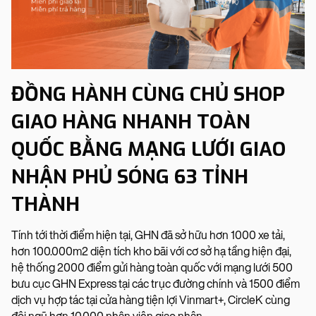
ĐỒNG HÀNH CÙNG CHỦ SHOP
GIAO HÀNG NHANH TOÀN
QUỐC BẰNG MẠNG LƯỚI GIAO
NHẬN PHỦ SÓNG 63 TỈNH
THÀNH
Tính tới thời điểm hiện tại, GHN đã sở hữu hơn 1000 xe tải,
hơn 100.000m2 diện tích kho bãi với cơ sở hạ tầng hiện đại,
hệ thống 2000 điểm gửi hàng toàn quốc với mạng lưới 500
bưu cục GHN Express tại các trục đường chính và 1500 điểm
dịch vụ hợp tác tại cửa hàng tiện lợi Vinmart+, CircleK cùng