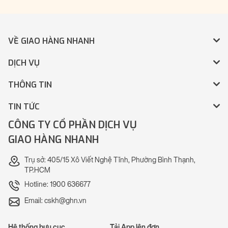
VỀ GIAO HÀNG NHANH
DỊCH VỤ
THÔNG TIN
TIN TỨC
CÔNG TY CỔ PHẦN DỊCH VỤ
GIAO HÀNG NHANH
Trụ sở: 405/15 Xô Viết Nghệ Tĩnh, Phường Bình Thạnh,
TP.HCM
Hotline: 1900 636677
Email: cskh@ghn.vn
Hệ thống bưu cục
Tải App lên đơn