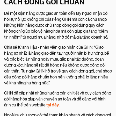
CÁCH ĐÓNG GÓI CHUẨN
Để một kiện hàng được giao an toàn đến tay người nhận đòi
hỏi sự nỗ lực không chỉ của riêng GHN mà còn cả chủ shop.
Những kiện hàng được chủ shop đóng gói đúng quy cách
không chỉ giúp bảo vệ hàng hóa mà còn giúp gia tăng “điểm
tín nhiệm” từ người mua hàng, nhờ đó mà gia tăng doanh số.
Chia sẻ từ anh Hậu - nhân viên giao nhận của GHN: “Giao
hàng sợ nhất là hàng giao đến tay người nhận bị hư hỏng, bể
vỡ, đặc biệt là những ngày mưa, gặp phải tắc đường, đoạn
đường xóc, hàng sẽ rất dễ hỏng nếu không được đóng gói
cẩn thận. Từ ngày GHN hỗ trợ về quy cách đóng gói, chủ shop
đều đóng gói hàng chuẩn hơn nên không phải lo lắng nhiều
về khả năng hư hàng nữa”.
GHN đã cập nhật những hướng dẫn chi tiết về quy cách đóng
gói hàng hóa giúp vận chuyển an toàn và dễ dàng với hình
ảnh cụ thể trên website
tại đây
.
Ngoài ra, chủ shop có thể tham khảo nhanh về cách đóng gói