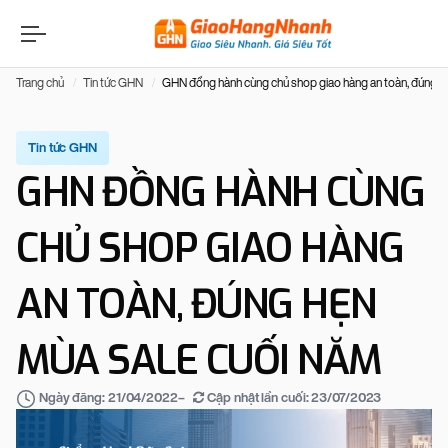
Trang chủ
Tin tức GHN
GHN đồng hành cùng chủ shop giao hàng an toàn, đúng h
Tin tức GHN
GHN ĐỒNG HÀNH CÙNG
CHỦ SHOP GIAO HÀNG
AN TOÀN, ĐÚNG HẸN
MÙA SALE CUỐI NĂM
–
Cập nhật lần cuối:
23/07/2023
Ngày đăng:
21/04/2022