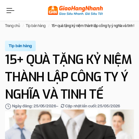
Trang chủ
Tip bán hàng
15+ quà tặng kỷ niệm thành lập công ty ý nghĩa và tinh tế
Tip bán hàng
15+ QUÀ TẶNG KỶ NIỆM
THÀNH LẬP CÔNG TY Ý
NGHĨA VÀ TINH TẾ
–
Cập nhật lần cuối:
25/05/2026
Ngày đăng:
25/05/2026