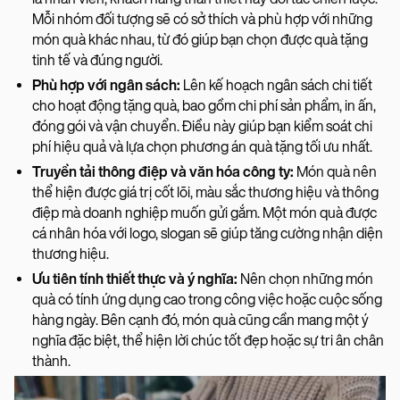
Mỗi nhóm đối tượng sẽ có sở thích và phù hợp với những
món quà khác nhau, từ đó giúp bạn chọn được quà tặng
tinh tế và đúng người.
Phù hợp với ngân sách:
Lên kế hoạch ngân sách chi tiết
cho hoạt động tặng quà, bao gồm chi phí sản phẩm, in ấn,
đóng gói và vận chuyển. Điều này giúp bạn kiểm soát chi
phí hiệu quả và lựa chọn phương án quà tặng tối ưu nhất.
Truyền tải thông điệp và văn hóa công ty:
Món quà nên
thể hiện được giá trị cốt lõi, màu sắc thương hiệu và thông
điệp mà doanh nghiệp muốn gửi gắm. Một món quà được
cá nhân hóa với logo, slogan sẽ giúp tăng cường nhận diện
thương hiệu.
Ưu tiên tính thiết thực và ý nghĩa:
Nên chọn những món
quà có tính ứng dụng cao trong công việc hoặc cuộc sống
hàng ngày. Bên cạnh đó, món quà cũng cần mang một ý
nghĩa đặc biệt, thể hiện lời chúc tốt đẹp hoặc sự tri ân chân
thành.