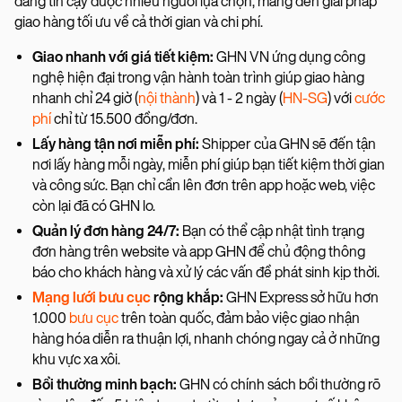
đáng tin cậy được nhiều người lựa chọn, mang đến giải pháp
giao hàng tối ưu về cả thời gian và chi phí.
Giao nhanh với giá tiết kiệm:
GHN VN ứng dụng công
nghệ hiện đại trong vận hành toàn trình giúp giao hàng
nhanh chỉ 24 giờ (
nội thành
) và 1 - 2 ngày (
HN-SG
) với
cước
phí
chỉ từ 15.500 đồng/đơn.
Lấy hàng tận nơi miễn phí:
Shipper của GHN sẽ đến tận
nơi lấy hàng mỗi ngày, miễn phí giúp bạn tiết kiệm thời gian
và công sức. Bạn chỉ cần lên đơn trên app hoặc web, việc
còn lại đã có GHN lo.
Quản lý đơn hàng 24/7:
Bạn có thể cập nhật tình trạng
đơn hàng trên website và app GHN để chủ động thông
báo cho khách hàng và xử lý các vấn đề phát sinh kịp thời.
Mạng lưới bưu cục
rộng khắp:
GHN Express sở hữu hơn
1.000
bưu cục
trên toàn quốc, đảm bảo việc giao nhận
hàng hóa diễn ra thuận lợi, nhanh chóng ngay cả ở những
khu vực xa xôi.
Bồi thường minh bạch:
GHN có chính sách bồi thường rõ