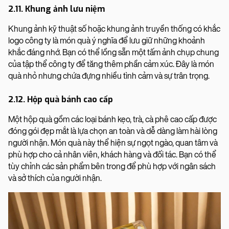
2.11. Khung ảnh lưu niệm
Khung ảnh kỹ thuật số hoặc khung ảnh truyền thống có khắc
logo công ty là món quà ý nghĩa để lưu giữ những khoảnh
khắc đáng nhớ. Bạn có thể lồng sẵn một tấm ảnh chụp chung
của tập thể công ty để tăng thêm phần cảm xúc. Đây là món
quà nhỏ nhưng chứa đựng nhiều tình cảm và sự trân trọng.
2.12. Hộp quà bánh cao cấp
Một hộp quà gồm các loại bánh kẹo, trà, cà phê cao cấp được
đóng gói đẹp mắt là lựa chọn an toàn và dễ dàng làm hài lòng
người nhận. Món quà này thể hiện sự ngọt ngào, quan tâm và
phù hợp cho cả nhân viên, khách hàng và đối tác. Bạn có thể
tùy chỉnh các sản phẩm bên trong để phù hợp với ngân sách
và sở thích của người nhận.