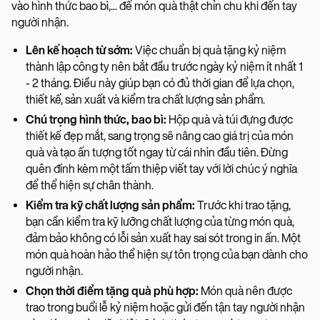
vào hình thức bao bì,... để món quà thật chỉn chu khi đến tay
người nhận.
Lên kế hoạch từ sớm:
Việc chuẩn bị quà tặng kỷ niệm
thành lập công ty nên bắt đầu trước ngày kỷ niệm ít nhất 1
- 2 tháng. Điều này giúp bạn có đủ thời gian để lựa chọn,
thiết kế, sản xuất và kiểm tra chất lượng sản phẩm.
Chú trọng hình thức, bao bì:
Hộp quà và túi đựng được
thiết kế đẹp mắt, sang trọng sẽ nâng cao giá trị của món
quà và tạo ấn tượng tốt ngay từ cái nhìn đầu tiên. Đừng
quên đính kèm một tấm thiệp viết tay với lời chúc ý nghĩa
để thể hiện sự chân thành.
Kiểm tra kỹ chất lượng sản phẩm:
Trước khi trao tặng,
bạn cần kiểm tra kỹ lưỡng chất lượng của từng món quà,
đảm bảo không có lỗi sản xuất hay sai sót trong in ấn. Một
món quà hoàn hảo thể hiện sự tôn trọng của bạn dành cho
người nhận.
Chọn thời điểm tặng quà phù hợp:
Món quà nên được
trao trong buổi lễ kỷ niệm hoặc gửi đến tận tay người nhận