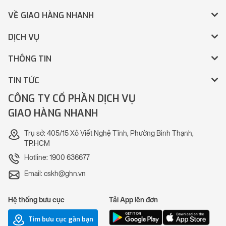
VỀ GIAO HÀNG NHANH
DỊCH VỤ
THÔNG TIN
TIN TỨC
CÔNG TY CỔ PHẦN DỊCH VỤ
GIAO HÀNG NHANH
Trụ sở: 405/15 Xô Viết Nghệ Tĩnh, Phường Bình Thạnh,
TP.HCM
Hotline: 1900 636677
Email: cskh@ghn.vn
Hệ thống bưu cục
Tải App lên đơn
Tìm bưu cục gần bạn