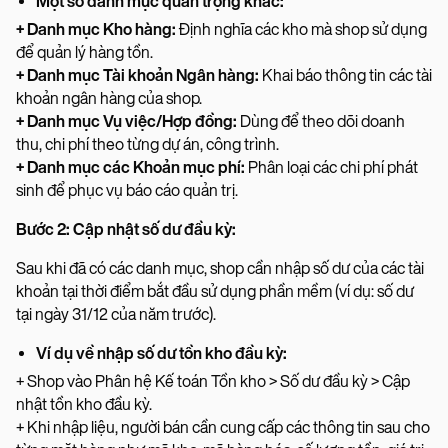
Một số danh mục quan trọng khác:
+ Danh mục Kho hàng:
Định nghĩa các kho mà shop sử dụng
để quản lý hàng tồn.
+ Danh mục Tài khoản Ngân hàng:
Khai báo thông tin các tài
khoản ngân hàng của shop.
+ Danh mục Vụ việc/Hợp đồng:
Dùng để theo dõi doanh
thu, chi phí theo từng dự án, công trình.
+ Danh mục các Khoản mục phí:
Phân loại các chi phí phát
sinh để phục vụ báo cáo quản trị.
Bước 2: Cập nhật số dư đầu kỳ:
Sau khi đã có các danh mục, shop cần nhập số dư của các tài
khoản tại thời điểm bắt đầu sử dụng phần mềm (ví dụ: số dư
tại ngày 31/12 của năm trước).
Ví dụ về nhập số dư tồn kho đầu kỳ:
+ Shop vào Phân hệ Kế toán Tồn kho > Số dư đầu kỳ > Cập
nhật tồn kho đầu kỳ.
+ Khi nhập liệu, người bán cần cung cấp các thông tin sau cho