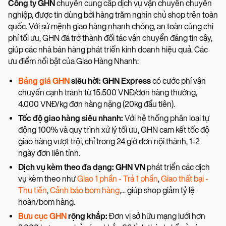
Công ty GHN
chuyên cung cấp dịch vụ vận chuyển chuyên
nghiệp, được tin dùng bởi hàng trăm nghìn chủ shop trên toàn
quốc. Với sứ mệnh giao hàng nhanh chóng, an toàn cùng chi
phí tối ưu, GHN đã trở thành đối tác vận chuyển đáng tin cậy,
giúp các nhà bán hàng phát triển kinh doanh hiệu quả. Các
ưu điểm nổi bật của Giao Hàng Nhanh:
Bảng giá GHN
siêu hời: GHN Express
có cước phí vận
chuyển cạnh tranh từ 15.500 VNĐ/đơn hàng thường,
4.000 VNĐ/kg đơn hàng nặng (20kg đầu tiên).
Tốc độ giao hàng siêu nhanh:
Với hệ thống phân loại tự
động 100% và quy trình xử lý tối ưu, GHN cam kết tốc độ
giao hàng vượt trội, chỉ trong 24 giờ đơn nội thành, 1-2
ngày đơn liên tỉnh.
Dịch vụ kèm theo đa dạng: GHN VN
phát triển các dịch
vụ kèm theo như
Giao 1 phần - Trả 1 phần
,
Giao thất bại -
Thu tiền
,
Cảnh báo bom hàng
,... giúp shop giảm tỷ lệ
hoàn/bom hàng.
Bưu cục GHN
rộng khắp:
Đơn vị sở hữu mạng lưới hơn