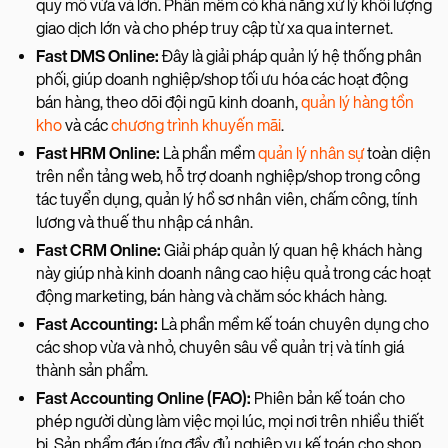
quy mô vừa và lớn. Phần mềm có khả năng xử lý khối lượng
giao dịch lớn và cho phép truy cập từ xa qua internet.
Fast DMS Online:
Đây là giải pháp quản lý hệ thống phân
phối, giúp doanh nghiệp/shop tối ưu hóa các hoạt động
bán hàng, theo dõi đội ngũ kinh doanh,
quản lý hàng tồn
kho
và các
chương trình khuyến mãi
.
Fast HRM Online:
Là phần mềm
quản lý nhân sự
toàn diện
trên nền tảng web, hỗ trợ doanh nghiệp/shop trong công
tác tuyển dụng, quản lý hồ sơ nhân viên, chấm công, tính
lương và thuế thu nhập cá nhân.
Fast CRM Online:
Giải pháp quản lý quan hệ khách hàng
này giúp nhà kinh doanh nâng cao hiệu quả trong các hoạt
động marketing, bán hàng và chăm sóc khách hàng.
Fast Accounting:
Là phần mềm kế toán chuyên dụng cho
các shop vừa và nhỏ, chuyên sâu về quản trị và tính giá
thành sản phẩm.
Fast Accounting Online (FAO):
Phiên bản kế toán cho
phép người dùng làm việc mọi lúc, mọi nơi trên nhiều thiết
bị. Sản phẩm đáp ứng đầy đủ nghiệp vụ kế toán cho shop