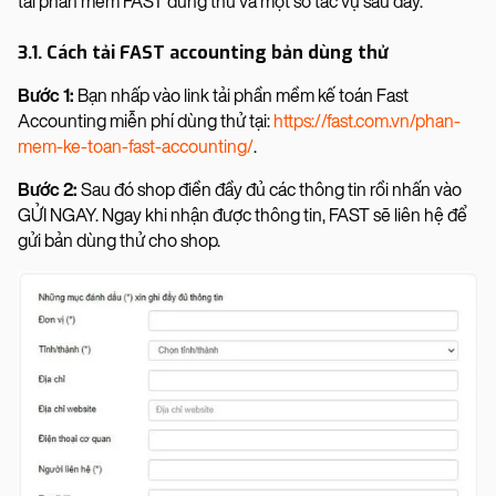
tải phần mềm FAST dùng thử và một số tác vụ sau đây.
3.1. Cách tải FAST accounting bản dùng thử
Bước 1:
Bạn nhấp vào link tải phần mềm kế toán Fast
Accounting miễn phí dùng thử tại:
https://fast.com.vn/phan-
mem-ke-toan-fast-accounting/
.
Bước 2:
Sau đó shop điền đầy đủ các thông tin rồi nhấn vào
GỬI NGAY. Ngay khi nhận được thông tin, FAST sẽ liên hệ để
gửi bản dùng thử cho shop.