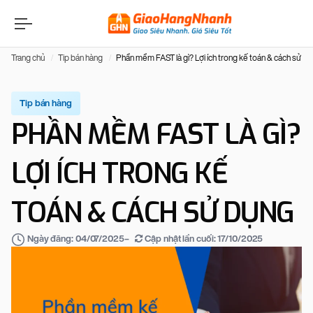
Trang chủ
Tip bán hàng
Phần mềm FAST là gì? Lợi ích trong kế toán & cách sử dụ
Tip bán hàng
PHẦN MỀM FAST LÀ GÌ?
LỢI ÍCH TRONG KẾ
TOÁN & CÁCH SỬ DỤNG
–
Cập nhật lần cuối:
17/10/2025
Ngày đăng:
04/07/2025