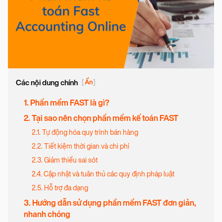
Các nội dung chính
[
Ẩn
]
1. Phần mềm FAST là gì?
2. Tại sao nên chọn phần mềm kế toán FAST
2.1. Tự động hóa quy trình bán hàng
2.2. Tiết kiệm thời gian và chi phí
2.3. Giảm thiểu sai sót
2.4. Cập nhật và tuân thủ các quy định pháp luật
2.5. Hỗ trợ đa dạng
3. Hướng dẫn sử dụng phần mềm FAST đơn giản,
nhanh chóng