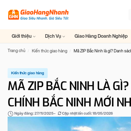
Giới thiệu
Dịch Vụ
Giao Hàng Doanh Nghiệp
Trang chủ
Kiến thức giao hàng
Mã ZIP Bắc Ninh là gì? Danh sá
Kiến thức giao hàng
MÃ ZIP BẮC NINH LÀ GÌ
CHÍNH BẮC NINH MỚI N
–
Cập nhật lần cuối:
18/05/2026
Ngày đăng:
27/11/2025