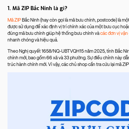
1. Mã ZIP Bắc Ninh là gì?
Mã ZIP
Bắc Ninh (hay còn gọi là mã bưu chính, postcode) là một 
được sử dụng để xác định vị trí chính xác của một bưu cục hoặc
đúng mã bưu chính giúp hệ thống bưu chính và
các đơn vị vậ
nhanh chóng và hiệu quả.
Theo Nghị quyết 1658/NQ-UBTVQH15 năm 2025, tỉnh Bắc Ninh 
chính mới, bao gồm 66 xã và 33 phường. Sự điều chỉnh này dẫ
trúc hành chính mới. Vì vậy, các chủ shop cần tra cứu lại mã Z