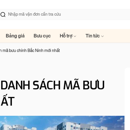
Bảng giá
Bưu cục
Hỗ trợ
Tin tức
ch mã bưu chính Bắc Ninh mới nhất
? DANH SÁCH MÃ BƯU
HẤT