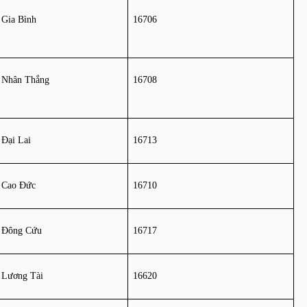
 Gia Bình
16706
 Nhân Thắng
16708
 Đại Lai
16713
 Cao Đức
16710
 Đông Cứu
16717
 Lương Tài
16620