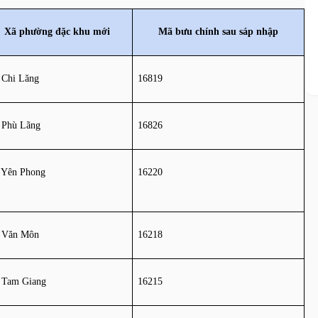
Xã phường đặc khu mới
Mã bưu chính sau sáp nhập
 Chi Lăng
16819
 Phù Lãng
16826
 Yên Phong
16220
 Văn Môn
16218
 Tam Giang
16215