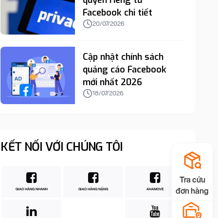
quyền riêng tư
Facebook chi tiết
20/07/2026
Cập nhật chính sách
quảng cáo Facebook
mới nhất 2026
18/07/2026
KẾT NỐI VỚI CHÚNG TÔI
Tra cứu
đơn hàng
GIAO HÀNG NHANH
GIAO HÀNG NẶNG
AHAMOVE