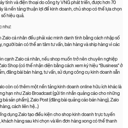
máy tính và điện thoại do công ty VNG phát triển, được hơn 70
ây là nền tảng thuận lợi để kinh doanh, chủ shop có thể lựa chọn
 số hiệu quả.
c như:
ản Zalo cá nhân đều phải xác minh danh tính bằng cách nhập số
 người bán có thể an tâm tư vấn, bán hàng và ship hàng vì các
n cạnh Zalo cá nhân, nếu shop muốn trở nên chuyên nghiệp
Zalo Shop (có thể nhận diện bằng cách xem ký hiệu “Business” ở
hẩm, đăng bài bán hàng, tư vấn, sử dụng công cụ kinh doanh sẵn
lo còn có thêm một nền tảng kinh doanh online hữu ích khác là
ẳng hạn như Zalo Broadcast (gửi tin nhắn quảng cáo cho những
g bá sản phẩm), Zalo Post (đăng bài quảng cáo bán hàng), Zalo
 hàng, cách liên hệ…)
Ứng dụng Zalo tạo điều kiện cho shop kinh doanh trực tuyến
ó, khách hàng sau khi chọn và lên đơn hàng xong có thể thanh