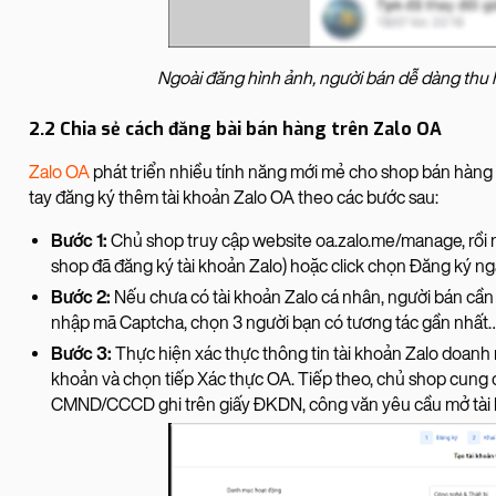
Ngoài đăng hình ảnh, người bán dễ dàng thu 
2.2 Chia sẻ cách đăng bài bán hàng trên Zalo OA
Zalo OA
phát triển nhiều tính năng mới mẻ cho shop bán hàng t
tay đăng ký thêm tài khoản Zalo OA theo các bước sau:
Bước 1:
Chủ shop truy cập website oa.zalo.me/manage, rồi
shop đã đăng ký tài khoản Zalo) hoặc click chọn Đăng ký nga
Bước 2:
Nếu chưa có tài khoản Zalo cá nhân, người bán cần 
nhập mã Captcha, chọn 3 người bạn có tương tác gần nhất…
Bước 3:
Thực hiện xác thực thông tin tài khoản Zalo doanh 
khoản và chọn tiếp Xác thực OA. Tiếp theo, chủ shop cung 
CMND/CCCD ghi trên giấy ĐKDN, công văn yêu cầu mở tà