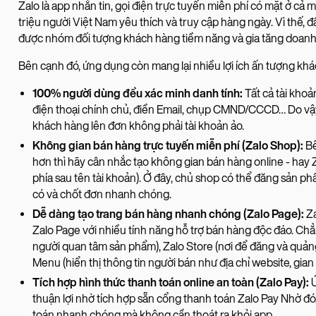
Zalo là app nhắn tin, gọi điện trực tuyến miễn phí có mặt ở cả 
triệu người Việt Nam yêu thích và truy cập hàng ngày. Vì thế, đ
được nhóm đối tượng khách hàng tiềm năng và gia tăng doanh
Bên cạnh đó, ứng dụng còn mang lại nhiều lợi ích ấn tượng khá
100% người dùng đều xác minh danh tính:
Tất cả tài kho
điện thoại chính chủ, điền Email, chụp CMND/CCCD… Do vậy,
khách hàng lên đơn không phải tài khoản ảo.
Không gian bán hàng trực tuyến miễn phí (Zalo Shop):
Bê
hơn thì hãy cân nhắc tạo không gian bán hàng online - hay 
phía sau tên tài khoản). Ở đây, chủ shop có thể đăng sản p
có và chốt đơn nhanh chóng.
Dễ dàng tạo trang bán hàng nhanh chóng (Zalo Page):
Za
Zalo Page với nhiều tính năng hỗ trợ bán hàng độc đáo. Ch
người quan tâm sản phẩm), Zalo Store (nơi để đăng và quản
Menu (hiển thị thông tin người bán như địa chỉ website, gian
Tích hợp hình thức thanh toán online an toàn (Zalo Pay):
thuận lợi nhờ tích hợp sẵn cổng thanh toán Zalo Pay Nhờ đ
toán nhanh chóng mà không cần thoát ra khỏi app.