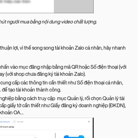
hút người mua bằng nội dung video chất lượng.
huận lợi, vì thế song song tài khoản Zalo cá nhân, hãy nhanh
 nhấn vào mục đăng nhập bằng mã QR hoặc Số điện thoại (với
y (với shop chưa đăng ký tài khoản Zalo).
cung cấp các thông tin cần thiết như Số điện thoại cá nhân,
 để tạo tài khoản thành công.
nghiệp bằng cách truy cập mục Quản lý, rồi chọn Quản lý tài
cấp giấy tờ cần thiết như Giấy đăng ký doanh nghiệp (ĐKDN),
i khoản OA…