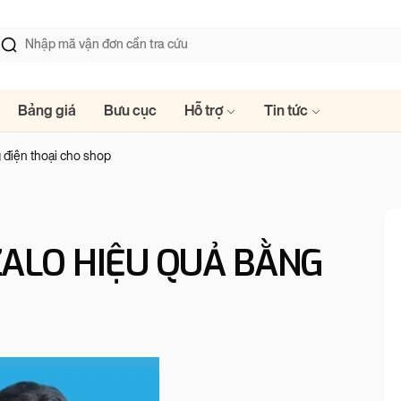
Bảng giá
Bưu cục
Hỗ trợ
Tin tức
 điện thoại cho shop
ZALO HIỆU QUẢ BẰNG